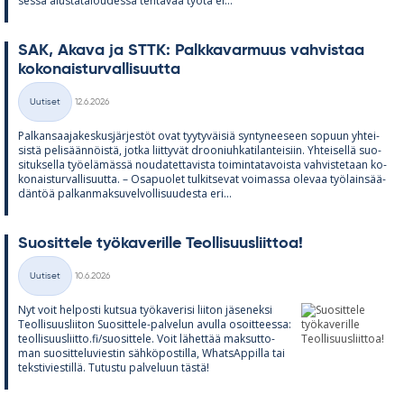
sessa alus­ta­ta­lou­dessa teh­tä­vää työtä ei...
SAK, Akava ja STTK: Palk­ka­var­muus vah­vis­taa
ko­ko­nais­tur­val­li­suutta
Kirjoitettu
Uutiset
12.6.2026
Kategoriat
Pal­kan­saa­ja­kes­kus­jär­jes­töt ovat tyy­ty­väi­siä syn­ty­nee­seen so­puun yh­tei­
sistä pe­li­sään­nöistä, jotka liit­ty­vät droo­niuh­ka­ti­lan­tei­siin. Yh­tei­sellä suo­
si­tuk­sella työ­elä­mässä nou­da­tet­ta­vista toi­min­ta­ta­voista vah­vis­te­taan ko­
ko­nais­tur­val­li­suutta. – Os­a­puo­let tul­kit­se­vat voi­massa ole­vaa työ­lain­sää­
dän­töä pal­kan­mak­su­vel­vol­li­suu­desta eri...
Suo­sit­tele työ­ka­ve­rille Teol­li­suus­liit­toa!
Kirjoitettu
Uutiset
10.6.2026
Kategoriat
Nyt voit hel­posti kut­sua työ­ka­ve­risi lii­ton jä­se­neksi
Teol­li­suus­lii­ton Suo­sit­tele-pal­ve­lun avulla osoit­teessa:
teol­li­suus­liitto.fi/suo­sit­tele. Voit lä­het­tää mak­sut­to­
man suo­sit­te­lu­vies­tin säh­kö­pos­tilla, What­sAp­pilla tai
teks­ti­vies­tillä. Tu­tustu pal­ve­luun tästä!