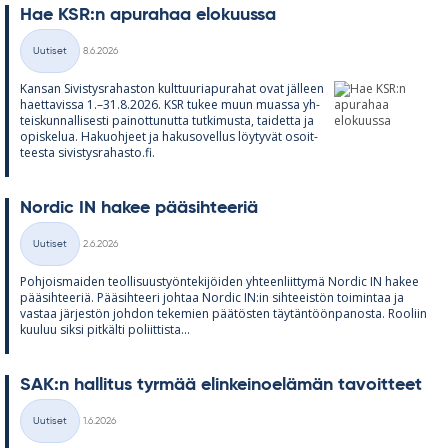
Hae KSR:n apu­ra­haa elo­kuussa
Kirjoitettu
Uutiset
8.6.2026
Kategoriat
Kan­san Si­vis­tys­ra­has­ton kult­tuu­ria­pu­ra­hat ovat jäl­leen
haet­ta­vissa 1.–31.8.2026. KSR tu­kee muun muassa yh­
teis­kun­nal­li­sesti pai­not­tu­nutta tut­ki­musta, tai­detta ja
opis­ke­lua. Ha­kuoh­jeet ja ha­kuso­vel­lus löy­ty­vät osoit­
teesta si­vis­tys­ra­hasto.fi.
Nor­dic IN ha­kee pää­sih­tee­riä
Kirjoitettu
Uutiset
2.6.2026
Kategoriat
Poh­jois­mai­den teol­li­suus­työn­te­ki­jöi­den yh­teen­liit­tymä Nor­dic IN ha­kee
pää­sih­tee­riä. Pää­sih­teeri joh­taa Nor­dic IN:in sih­tee­is­tön toi­min­taa ja
vas­taa jär­jes­tön joh­don te­ke­mien pää­tös­ten täy­tän­töön­pa­nosta. Roo­liin
kuu­luu siksi pit­kälti po­liit­tista...
SAK:n hal­li­tus tyr­mää elin­kei­noe­lä­män ta­voit­teet
Kirjoitettu
Uutiset
1.6.2026
Kategoriat