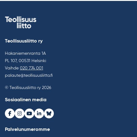
Teollisuusliitto ry
Hakaniemenranta 1A
PL 107, 00531 Helsinki
Vaihde
020 774 001
palaute@teollisuusliitto.fi
© Teollisuusliitto ry 2026
Sosiaalinen media
Facebook
Instagram
Youtube
LinkedIn
Bluesky
Palvelunumeromme