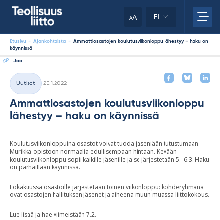
Skip
your
to
A
FI
A
content
clipboard.)
Etusivu
-
Ajankohtaista
-
Ammattiosastojen koulutusviikonloppu lähestyy – haku on
käynnissä
Jaa
Kirjoitettu
Uutiset
25.1.2022
Kategoriat
Ammattiosastojen koulutusviikonloppu
lähestyy – haku on käynnissä
Koulutusviikonloppuina osastot voivat tuoda jäseniään tutustumaan
Murikka-opistoon normaalia edullisempaan hintaan. Kevään
koulutusviikonloppu sopii kaikille jäsenille ja se järjestetään 5.–6.3. Haku
on parhaillaan käynnissä.
Lokakuussa osastoille järjestetään toinen viikonloppu: kohderyhmänä
ovat osastojen hallituksen jäsenet ja aiheena muun muassa liittokokous.
Lue lisää ja hae viimeistään 7.2.