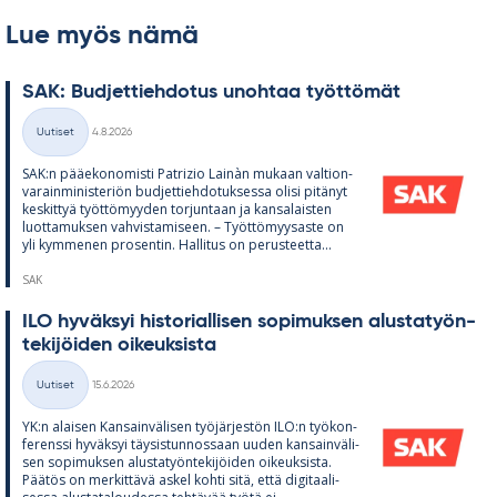
Lue myös nämä
SAK: Bud­jet­tieh­do­tus unoh­taa työt­tö­mät
Kirjoitettu
Uutiset
4.8.2026
Kategoriat
SAK:n pää­e­ko­no­misti Pat­rizio Lainàn mu­kaan val­tion­
va­rain­mi­nis­te­riön bud­jet­tieh­do­tuk­sessa olisi pi­tä­nyt
kes­kit­tyä työt­tö­myy­den tor­jun­taan ja kan­sa­lais­ten
luot­ta­muk­sen vah­vis­ta­mi­seen. – Työt­tö­myy­saste on
yli kym­me­nen pro­sen­tin. Hal­li­tus on pe­rus­teetta...
SAK
ILO hy­väk­syi his­to­rial­li­sen so­pi­muk­sen alus­ta­työn­
te­ki­jöi­den oi­keuk­sista
Kirjoitettu
Uutiset
15.6.2026
Kategoriat
YK:n alai­sen Kan­sain­vä­li­sen työ­jär­jes­tön ILO:n työ­kon­
fe­renssi hy­väk­syi täy­sis­tun­nos­saan uu­den kan­sain­vä­li­
sen so­pi­muk­sen alus­ta­työn­te­ki­jöi­den oi­keuk­sista.
Pää­tös on mer­kit­tävä as­kel kohti sitä, että di­gi­taa­li­