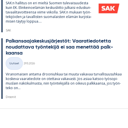
SAK:n hal­li­tus on eri mieltä Suo­men tu­le­vai­suu­desta
kuin EK. Elin­kei­noe­lä­män kes­kus­liitto jul­kaisi edus­kun­
ta­vaa­li­ta­voit­teensa viime vii­kolla. SAK:n mu­kaan työn­
te­ki­jöi­den ja ta­val­lis­ten suo­ma­lais­ten elä­män kur­jis­ta­
mi­sen täy­tyy lop­pua....
SAK
Pal­kan­saa­ja­kes­kus­jär­jes­töt: Vaa­ra­tie­do­tetta
nou­dat­tava työn­te­kijä ei saa me­net­tää palk­
kaansa
Kirjoitettu
Uutiset
29.5.2026
Kategoriat
Vi­ran­omai­sen an­tama droo­niuh­kaa tai muuta va­ka­vaa tur­val­li­suusuh­kaa
kos­keva vaa­ra­tie­dote on otet­tava va­ka­vasti. Jos asiaa kat­soo työ­so­pi­
mus­lain nä­kö­kul­masta, niin työn­te­ki­jällä on oi­keus palk­kaansa, jos työn­
teko on...
Droonit