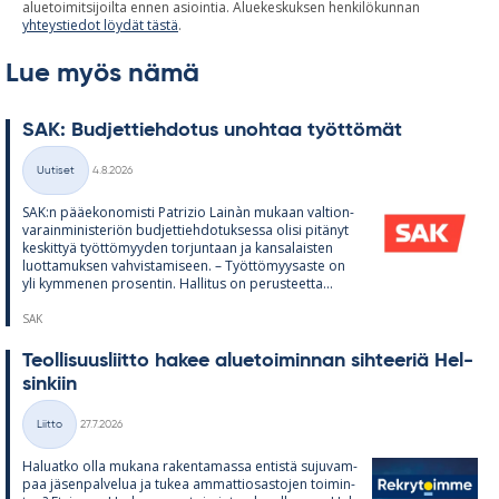
aluetoimitsijoilta ennen asiointia. Aluekeskuksen henkilökunnan
yhteystiedot löydät tästä
.
Lue myös nämä
SAK: Bud­jet­tieh­do­tus unoh­taa työt­tö­mät
Kirjoitettu
Uutiset
4.8.2026
Kategoriat
SAK:n pää­e­ko­no­misti Pat­rizio Lainàn mu­kaan val­tion­
va­rain­mi­nis­te­riön bud­jet­tieh­do­tuk­sessa olisi pi­tä­nyt
kes­kit­tyä työt­tö­myy­den tor­jun­taan ja kan­sa­lais­ten
luot­ta­muk­sen vah­vis­ta­mi­seen. – Työt­tö­myy­saste on
yli kym­me­nen pro­sen­tin. Hal­li­tus on pe­rus­teetta...
SAK
Teol­li­suus­liitto ha­kee alue­toi­min­nan sih­tee­riä Hel­
sin­kiin
Kirjoitettu
Liitto
27.7.2026
Kategoriat
Ha­luatko olla mu­kana ra­ken­ta­massa en­tistä su­ju­vam­
paa jä­sen­pal­ve­lua ja tu­kea am­mat­tio­sas­to­jen toi­min­