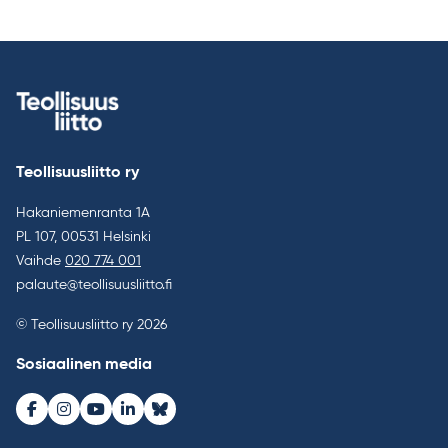
Teollisuusliitto ry
Hakaniemenranta 1A
PL 107, 00531 Helsinki
Vaihde
020 774 001
palaute@teollisuusliitto.fi
© Teollisuusliitto ry 2026
Sosiaalinen media
Facebook
Instagram
Youtube
LinkedIn
Bluesky