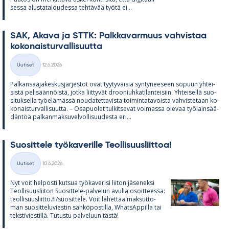
sessa alus­ta­ta­lou­dessa teh­tä­vää työtä ei...
SAK, Akava ja STTK: Palk­ka­var­muus vah­vis­taa
ko­ko­nais­tur­val­li­suutta
Kirjoitettu
Uutiset
12.6.2026
Kategoriat
Pal­kan­saa­ja­kes­kus­jär­jes­töt ovat tyy­ty­väi­siä syn­ty­nee­seen so­puun yh­tei­
sistä pe­li­sään­nöistä, jotka liit­ty­vät droo­niuh­ka­ti­lan­tei­siin. Yh­tei­sellä suo­
si­tuk­sella työ­elä­mässä nou­da­tet­ta­vista toi­min­ta­ta­voista vah­vis­te­taan ko­
ko­nais­tur­val­li­suutta. – Os­a­puo­let tul­kit­se­vat voi­massa ole­vaa työ­lain­sää­
dän­töä pal­kan­mak­su­vel­vol­li­suu­desta eri...
Suo­sit­tele työ­ka­ve­rille Teol­li­suus­liit­toa!
Kirjoitettu
Uutiset
10.6.2026
Kategoriat
Nyt voit hel­posti kut­sua työ­ka­ve­risi lii­ton jä­se­neksi
Teol­li­suus­lii­ton Suo­sit­tele-pal­ve­lun avulla osoit­teessa:
teol­li­suus­liitto.fi/suo­sit­tele. Voit lä­het­tää mak­sut­to­
man suo­sit­te­lu­vies­tin säh­kö­pos­tilla, What­sAp­pilla tai
teks­ti­vies­tillä. Tu­tustu pal­ve­luun tästä!