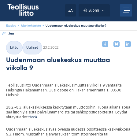
Skip
your
to
A
Suomi
A
content
clipboard.)
Etusivu
-
Ajankohtaista
-
Uudenmaan aluekeskus muuttaa viikolla 9
Jaa
Kirjoitettu
Liitto
Uutiset
23.2.2022
Kategoriat
Uudenmaan aluekeskus muuttaa
viikolla 9
Teollisuusliitto Uudenmaan aluekeskus muuttaa viikolla 9 Vantaalta
Helsingin Hakaniemeen. Uusi osoite on Hakaniemenranta 1, 00530
Helsinki.
28.2.–8.3. aluekeskuksessa keskitytään muuttotöihin. Tuona aikana apua
saa liiton yleisistä palvelunumeroista tai sähköpostiosoitteista. Löydät
yhteystiedot
tästä
.
Uudenmaan aluekeskus avaa ovensa uudessa osoitteessa keskiviikkona
9.3. Huom. Muistathan ajanvarauksen toimistosihteeriltä tai