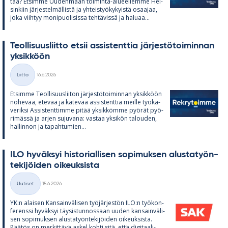
taa? Et­simme Uu­den­maan toi­minta-alu­eel­lemme Hel­
sin­kiin jär­jes­tel­mäl­listä ja yh­teis­työ­ky­kyistä osaa­jaa,
joka viih­tyy mo­ni­puo­li­sissa teh­tä­vissä ja ha­luaa...
Teol­li­suus­liitto et­sii as­sis­tent­tia jär­jes­tö­toi­min­nan
yk­sik­köön
Kirjoitettu
Liitto
16.6.2026
Kategoriat
Et­simme Teol­li­suus­lii­ton jär­jes­tö­toi­min­nan yk­sik­köön
no­he­vaa, ete­vää ja kä­te­vää as­sis­tent­tia meille työ­ka­
ve­riksi As­sis­tent­timme pi­tää yk­sik­kömme pyö­rät pyö­
ri­mässä ja ar­jen su­ju­vana: vas­taa yk­si­kön ta­lou­den,
hal­lin­non ja ta­pah­tu­mien...
ILO hy­väk­syi his­to­rial­li­sen so­pi­muk­sen alus­ta­työn­
te­ki­jöi­den oi­keuk­sista
Kirjoitettu
Uutiset
15.6.2026
Kategoriat
YK:n alai­sen Kan­sain­vä­li­sen työ­jär­jes­tön ILO:n työ­kon­
fe­renssi hy­väk­syi täy­sis­tun­nos­saan uu­den kan­sain­vä­li­
sen so­pi­muk­sen alus­ta­työn­te­ki­jöi­den oi­keuk­sista.
Pää­tös on mer­kit­tävä as­kel kohti sitä, että di­gi­taa­li­