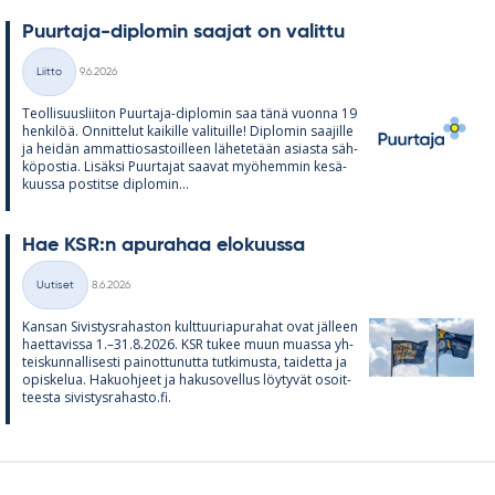
Puur­taja-diplo­min saa­jat on va­littu
Kirjoitettu
Liitto
9.6.2026
Kategoriat
Teol­li­suus­lii­ton Puur­taja-diplo­min saa tänä vuonna 19
hen­ki­löä. On­nit­te­lut kai­kille va­li­tuille! Diplo­min saa­jille
ja hei­dän am­mat­tio­sas­toil­leen lä­he­te­tään asiasta säh­
kö­pos­tia. Li­säksi Puur­ta­jat saa­vat myö­hem­min ke­sä­
kuussa pos­titse diplo­min...
Hae KSR:n apu­ra­haa elo­kuussa
Kirjoitettu
Uutiset
8.6.2026
Kategoriat
Kan­san Si­vis­tys­ra­has­ton kult­tuu­ria­pu­ra­hat ovat jäl­leen
haet­ta­vissa 1.–31.8.2026. KSR tu­kee muun muassa yh­
teis­kun­nal­li­sesti pai­not­tu­nutta tut­ki­musta, tai­detta ja
opis­ke­lua. Ha­kuoh­jeet ja ha­kuso­vel­lus löy­ty­vät osoit­
teesta si­vis­tys­ra­hasto.fi.