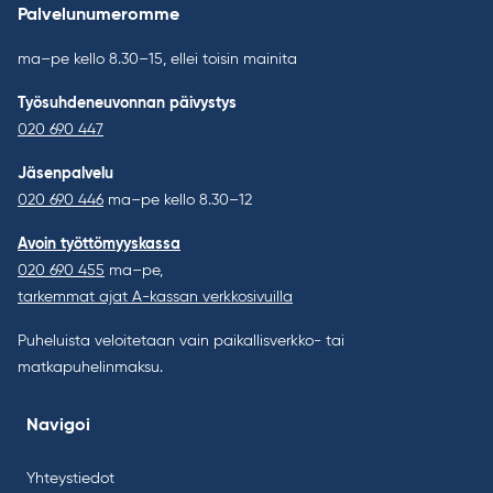
Palvelunumeromme
ma–pe kello 8.30–15, ellei toisin mainita
Työsuhdeneuvonnan päivystys
020 690 447
Jäsenpalvelu
020 690 446
ma–pe kello 8.30–12
Avoin työttömyyskassa
020 690 455
ma–pe,
tarkemmat ajat A-kassan verkkosivuilla
Puheluista veloitetaan vain paikallisverkko- tai
matkapuhelinmaksu.
Navigoi
Yhteystiedot