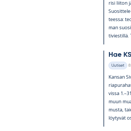
risi lii­ton 
Suo­sit­tel
teessa: teol
man suo­sit­
ti­vies­till
Hae KS
K
Uutiset
8
Kategoriat
Kan­san Si­v
ria­pu­ra­ha
vissa 1.–3
muun muassa
musta, tai­
löy­ty­vät o