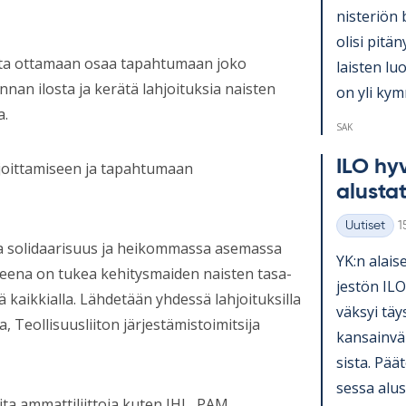
nis­te­riön 
olisi pi­tä­
lleita ottamaan osaa tapahtumaan joko
lais­ten lu
unnan ilosta ja kerätä lahjoituksia naisten
on yli kym­
a.
SAK
ILO hy­v
hjoittamiseen ja tapahtumaan
alus­ta­
K
Uutiset
1
Kategoriat
ka solidaarisuus ja heikommassa asemassa
YK:n alai­se
tteena on tukea kehitysmaiden naisten tasa-
jes­tön ILO
ä kaikkialla. Lähdetään yhdessä lahjoituksilla
väk­syi täy
Teollisuusliiton järjestämistoimitsija
kan­sain­vä­
sista. Pää­t
sessa alus­t
a ammattiliittoja kuten JHL, PAM,