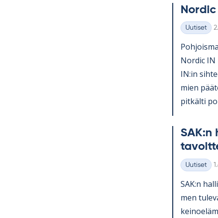
Nor­dic
K
Uutiset
2
Kategoriat
Poh­jois­mai
Nor­dic IN 
IN:in sih­te
mien pää­tö
pit­kälti po­l
SAK:n h
ta­voit­
K
Uutiset
1
Kategoriat
SAK:n hal­l
men tu­le­v
kei­noe­lä­m