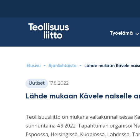
Skip
to
content
Työelämä
Etusivu
-
Ajankohtaista
-
Lähde mukaan Kävele nais
Kirjoitettu
Uutiset
17.8.2022
Kategoriat
Lähde mukaan Kävele naiselle 
Teollisuusliitto on mukana valtakunnallisessa K
sunnuntaina 4.9.2022. Tapahtuman organisoi Nai
Espoossa, Helsingissä, Kuopiossa, Lahdessa, Tamp