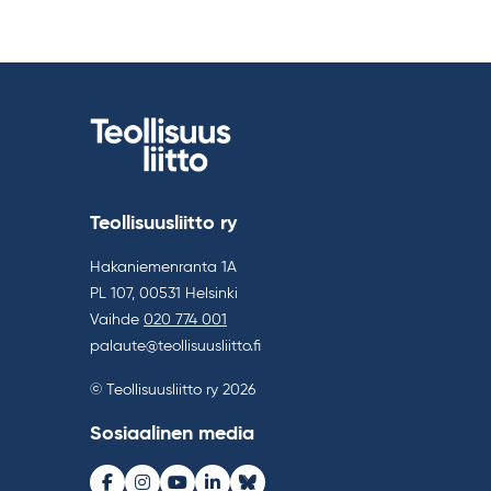
Teollisuusliitto ry
Hakaniemenranta 1A
PL 107, 00531 Helsinki
Vaihde
020 774 001
palaute@teollisuusliitto.fi
© Teollisuusliitto ry 2026
Sosiaalinen media