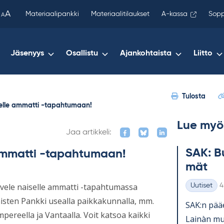
been
A
Materiaalipankki
Materiaalitilaukset
A-kassa
Sopp
A
copied
to
your
Jäsenyys
Osallistu
Ajankohtaista
Liitto
clipboard.)
Tulosta
elle ammatti -tapahtumaan!
Lue myö
Jaa artikkeli:
SAK: Bu
ammatti -tapahtumaan!
mät
K
ävele naiselle ammatti -tapahtumassa
Uutiset
4
Kategoriat
sten Pankki usealla paikkakunnalla, mm.
SAK:n pää­e
ereella ja Vantaalla. Voit katsoa kaikki
Lainàn mu­k