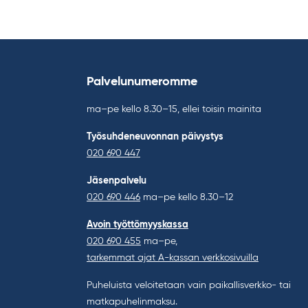
Palvelunumeromme
ma–pe kello 8.30–15, ellei toisin mainita
Työsuhdeneuvonnan päivystys
020 690 447
Jäsenpalvelu
020 690 446
ma–pe kello 8.30–12
Avoin työttömyyskassa
020 690 455
ma–pe,
tarkemmat ajat A-kassan verkkosivuilla
Puheluista veloitetaan vain paikallisverkko- tai
matkapuhelinmaksu.