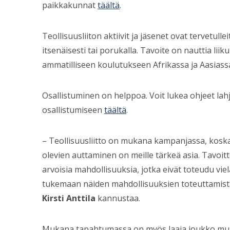
paikkakunnat
täältä
.
Teollisuusliiton aktiivit ja jäsenet ovat tervetu
itsenäisesti tai porukalla. Tavoite on nauttia liik
ammatilliseen koulutukseen Afrikassa ja Aasiass
Osallistuminen on helppoa. Voit lukea ohjeet la
osallistumiseen
täältä
.
– Teollisuusliitto on mukana kampanjassa, kos
olevien auttaminen on meille tärkeä asia. Tavoi
arvoisia mahdollisuuksia, jotka eivät toteudu viel
tukemaan näiden mahdollisuuksien toteuttamista, 
Kirsti Anttila
kannustaa.
Mukana tapahtumassa on myös laaja joukko muit