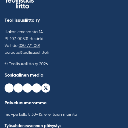
Teollisuusliitto ry
Hakaniemenranta 1A
PL 107, 00531 Helsinki
Vaihde
020 774 001
palaute@teollisuusliitto.fi
© Teollisuusliitto ry 2026
Sosiaalinen media
Facebook
Instagram
Youtube
LinkedIn
Bluesky
Palvelunumeromme
ma–pe kello 8.30–15, ellei toisin mainita
Työsuhdeneuvonnan päivystys