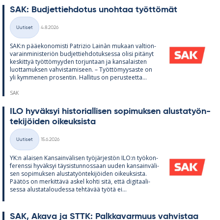
SAK: Bud­jet­tieh­do­tus unoh­taa työt­tö­mät
Kirjoitettu
Uutiset
4.8.2026
Kategoriat
SAK:n pää­e­ko­no­misti Pat­rizio Lainàn mu­kaan val­tion­
va­rain­mi­nis­te­riön bud­jet­tieh­do­tuk­sessa olisi pi­tä­nyt
kes­kit­tyä työt­tö­myy­den tor­jun­taan ja kan­sa­lais­ten
luot­ta­muk­sen vah­vis­ta­mi­seen. – Työt­tö­myy­saste on
yli kym­me­nen pro­sen­tin. Hal­li­tus on pe­rus­teetta...
SAK
ILO hy­väk­syi his­to­rial­li­sen so­pi­muk­sen alus­ta­työn­
te­ki­jöi­den oi­keuk­sista
Kirjoitettu
Uutiset
15.6.2026
Kategoriat
YK:n alai­sen Kan­sain­vä­li­sen työ­jär­jes­tön ILO:n työ­kon­
fe­renssi hy­väk­syi täy­sis­tun­nos­saan uu­den kan­sain­vä­li­
sen so­pi­muk­sen alus­ta­työn­te­ki­jöi­den oi­keuk­sista.
Pää­tös on mer­kit­tävä as­kel kohti sitä, että di­gi­taa­li­
sessa alus­ta­ta­lou­dessa teh­tä­vää työtä ei...
SAK, Akava ja STTK: Palk­ka­var­muus vah­vis­taa