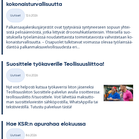
ko­ko­nais­tur­val­li­suutta
Kirjoitettu
Uutiset
12.6.2026
Kategoriat
Pal­kan­saa­ja­kes­kus­jär­jes­töt ovat tyy­ty­väi­siä syn­ty­nee­seen so­puun yh­tei­
sistä pe­li­sään­nöistä, jotka liit­ty­vät droo­niuh­ka­ti­lan­tei­siin. Yh­tei­sellä suo­
si­tuk­sella työ­elä­mässä nou­da­tet­ta­vista toi­min­ta­ta­voista vah­vis­te­taan ko­
ko­nais­tur­val­li­suutta. – Os­a­puo­let tul­kit­se­vat voi­massa ole­vaa työ­lain­sää­
dän­töä pal­kan­mak­su­vel­vol­li­suu­desta eri...
Suo­sit­tele työ­ka­ve­rille Teol­li­suus­liit­toa!
Kirjoitettu
Uutiset
10.6.2026
Kategoriat
Nyt voit hel­posti kut­sua työ­ka­ve­risi lii­ton jä­se­neksi
Teol­li­suus­lii­ton Suo­sit­tele-pal­ve­lun avulla osoit­teessa:
teol­li­suus­liitto.fi/suo­sit­tele. Voit lä­het­tää mak­sut­to­
man suo­sit­te­lu­vies­tin säh­kö­pos­tilla, What­sAp­pilla tai
teks­ti­vies­tillä. Tu­tustu pal­ve­luun tästä!
Hae KSR:n apu­ra­haa elo­kuussa
Kirjoitettu
Uutiset
8.6.2026
Kategoriat