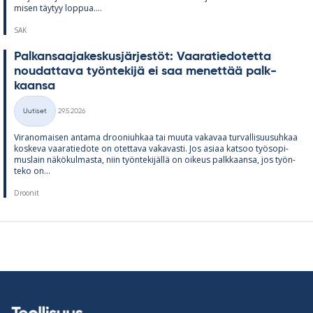
mi­sen täy­tyy lop­pua....
SAK
Pal­kan­saa­ja­kes­kus­jär­jes­töt: Vaa­ra­tie­do­tetta
nou­dat­tava työn­te­kijä ei saa me­net­tää palk­
kaansa
Kirjoitettu
Uutiset
29.5.2026
Kategoriat
Vi­ran­omai­sen an­tama droo­niuh­kaa tai muuta va­ka­vaa tur­val­li­suusuh­kaa
kos­keva vaa­ra­tie­dote on otet­tava va­ka­vasti. Jos asiaa kat­soo työ­so­pi­
mus­lain nä­kö­kul­masta, niin työn­te­ki­jällä on oi­keus palk­kaansa, jos työn­
teko on...
Droonit