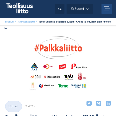
Skip
your
to
A
Suomi
A
content
clipboard.)
Etusivu
-
Ajankohtaista
-
Teollisuusliitto osoittaa tukea PAM:lle ja kaupan alan lakoille
Jaa
Kirjoitettu
Uutiset
8.2.2023
Kategoriat