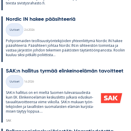
teesta si­vis­tys­ra­hasto.fi.
Nor­dic IN ha­kee pää­sih­tee­riä
Kirjoitettu
Uutiset
2.6.2026
Kategoriat
Poh­jois­mai­den teol­li­suus­työn­te­ki­jöi­den yh­teen­liit­tymä Nor­dic IN ha­kee
pää­sih­tee­riä. Pää­sih­teeri joh­taa Nor­dic IN:in sih­tee­is­tön toi­min­taa ja
vas­taa jär­jes­tön joh­don te­ke­mien pää­tös­ten täy­tän­töön­pa­nosta. Roo­liin
kuu­luu siksi pit­kälti po­liit­tista...
SAK:n hal­li­tus tyr­mää elin­kei­noe­lä­män ta­voit­teet
Kirjoitettu
Uutiset
1.6.2026
Kategoriat
SAK:n hal­li­tus on eri mieltä Suo­men tu­le­vai­suu­desta
kuin EK. Elin­kei­noe­lä­män kes­kus­liitto jul­kaisi edus­kun­
ta­vaa­li­ta­voit­teensa viime vii­kolla. SAK:n mu­kaan työn­
te­ki­jöi­den ja ta­val­lis­ten suo­ma­lais­ten elä­män kur­jis­ta­
mi­sen täy­tyy lop­pua....
SAK