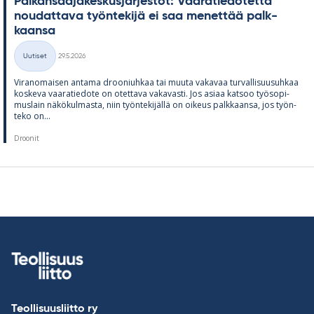
Pal­kan­saa­ja­kes­kus­jär­jes­töt: Vaa­ra­tie­do­tetta
nou­dat­tava työn­te­kijä ei saa me­net­tää palk­
kaansa
Kirjoitettu
Uutiset
29.5.2026
Kategoriat
Vi­ran­omai­sen an­tama droo­niuh­kaa tai muuta va­ka­vaa tur­val­li­suusuh­kaa
kos­keva vaa­ra­tie­dote on otet­tava va­ka­vasti. Jos asiaa kat­soo työ­so­pi­
mus­lain nä­kö­kul­masta, niin työn­te­ki­jällä on oi­keus palk­kaansa, jos työn­
teko on...
Droonit
Teollisuusliitto ry