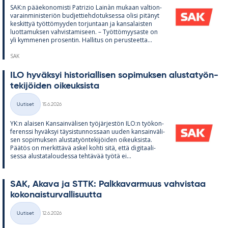
SAK:n pää­e­ko­no­misti Pat­rizio Lainàn mu­kaan val­tion­
va­rain­mi­nis­te­riön bud­jet­tieh­do­tuk­sessa olisi pi­tä­nyt
kes­kit­tyä työt­tö­myy­den tor­jun­taan ja kan­sa­lais­ten
luot­ta­muk­sen vah­vis­ta­mi­seen. – Työt­tö­myy­saste on
yli kym­me­nen pro­sen­tin. Hal­li­tus on pe­rus­teetta...
SAK
ILO hy­väk­syi his­to­rial­li­sen so­pi­muk­sen alus­ta­työn­
te­ki­jöi­den oi­keuk­sista
Kirjoitettu
Uutiset
15.6.2026
Kategoriat
YK:n alai­sen Kan­sain­vä­li­sen työ­jär­jes­tön ILO:n työ­kon­
fe­renssi hy­väk­syi täy­sis­tun­nos­saan uu­den kan­sain­vä­li­
sen so­pi­muk­sen alus­ta­työn­te­ki­jöi­den oi­keuk­sista.
Pää­tös on mer­kit­tävä as­kel kohti sitä, että di­gi­taa­li­
sessa alus­ta­ta­lou­dessa teh­tä­vää työtä ei...
SAK, Akava ja STTK: Palk­ka­var­muus vah­vis­taa
ko­ko­nais­tur­val­li­suutta
Kirjoitettu
Uutiset
12.6.2026
Kategoriat