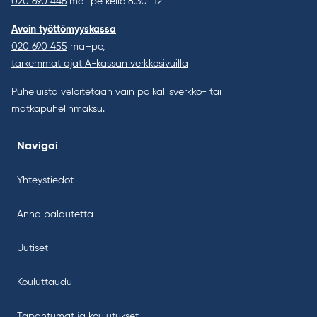
020 690 446
ma–pe kello 8.30–12
Avoin työttömyyskassa
020 690 455
ma–pe,
tarkemmat ajat A-kassan verkkosivuilla
Puheluista veloitetaan vain paikallisverkko- tai
matkapuhelinmaksu.
Navigoi
Yhteystiedot
Anna palautetta
Uutiset
Kouluttaudu
Tapahtumat ja koulutukset