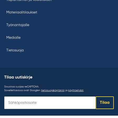
Materiaalitilaukset
Työnantajalle
Medialle
Tietosuoja
Tilaa uutiskirje
Sivustoa suojaa reCAPTCHA.
Sovellettavissa ovat Googlen
tietosuojakäytäntö
ja
käyttöehdot
.
Tilaa
Tilaa
uutiskirje: