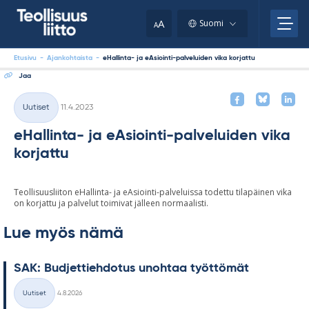
Skip
your
to
A
Suomi
A
content
clipboard.)
Etusivu
-
Ajankohtaista
-
eHallinta- ja eAsiointi-palveluiden vika korjattu
Jaa
Kirjoitettu
Uutiset
11.4.2023
Kategoriat
eHallinta- ja eAsiointi-palveluiden vika
korjattu
Teollisuusliiton eHallinta- ja eAsiointi-palveluissa todettu tilapäinen vika
on korjattu ja palvelut toimivat jälleen normaalisti.
Lue myös nämä
SAK: Bud­jet­tieh­do­tus unoh­taa työt­tö­mät
Kirjoitettu
Uutiset
4.8.2026
Kategoriat