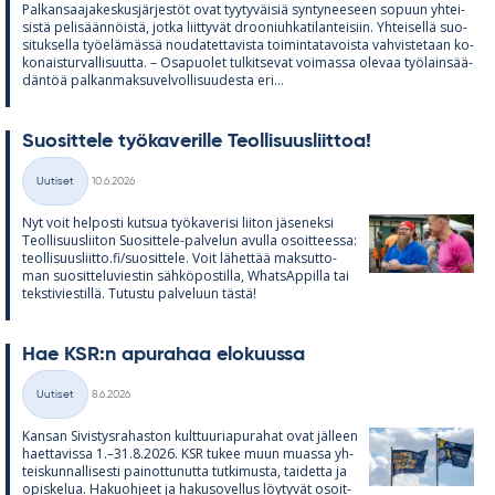
Pal­kan­saa­ja­kes­kus­jär­jes­töt ovat tyy­ty­väi­siä syn­ty­nee­seen so­puun yh­tei­
sistä pe­li­sään­nöistä, jotka liit­ty­vät droo­niuh­ka­ti­lan­tei­siin. Yh­tei­sellä suo­
si­tuk­sella työ­elä­mässä nou­da­tet­ta­vista toi­min­ta­ta­voista vah­vis­te­taan ko­
ko­nais­tur­val­li­suutta. – Os­a­puo­let tul­kit­se­vat voi­massa ole­vaa työ­lain­sää­
dän­töä pal­kan­mak­su­vel­vol­li­suu­desta eri...
Suo­sit­tele työ­ka­ve­rille Teol­li­suus­liit­toa!
Kirjoitettu
Uutiset
10.6.2026
Kategoriat
Nyt voit hel­posti kut­sua työ­ka­ve­risi lii­ton jä­se­neksi
Teol­li­suus­lii­ton Suo­sit­tele-pal­ve­lun avulla osoit­teessa:
teol­li­suus­liitto.fi/suo­sit­tele. Voit lä­het­tää mak­sut­to­
man suo­sit­te­lu­vies­tin säh­kö­pos­tilla, What­sAp­pilla tai
teks­ti­vies­tillä. Tu­tustu pal­ve­luun tästä!
Hae KSR:n apu­ra­haa elo­kuussa
Kirjoitettu
Uutiset
8.6.2026
Kategoriat
Kan­san Si­vis­tys­ra­has­ton kult­tuu­ria­pu­ra­hat ovat jäl­leen
haet­ta­vissa 1.–31.8.2026. KSR tu­kee muun muassa yh­
teis­kun­nal­li­sesti pai­not­tu­nutta tut­ki­musta, tai­detta ja
opis­ke­lua. Ha­kuoh­jeet ja ha­kuso­vel­lus löy­ty­vät osoit­