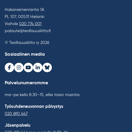
Hakaniemenranta 1A
PL 107, 00531 Helsinki
Vaihde
020 774 001
palaute@teollisuusliitto.fi
© Teollisuusliitto ry 2026
Sosiaalinen media
Facebook
Instagram
Youtube
LinkedIn
Bluesky
Palvelunumeromme
ma–pe kello 8.30–15, ellei toisin mainita
Työsuhdeneuvonnan päivystys
020 690 447
Jäsenpalvelu