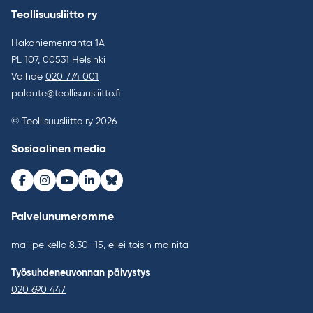
Teollisuusliitto ry
Hakaniemenranta 1A
PL 107, 00531 Helsinki
Vaihde
020 774 001
palaute@teollisuusliitto.fi
© Teollisuusliitto ry 2026
Sosiaalinen media
Facebook
Instagram
Youtube
LinkedIn
Bluesky
Palvelunumeromme
ma–pe kello 8.30–15, ellei toisin mainita
Työsuhdeneuvonnan päivystys
020 690 447