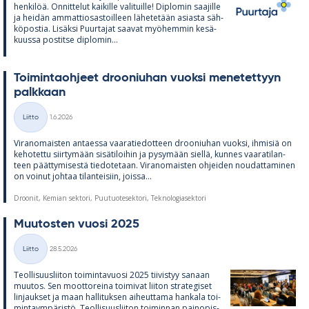
hen­ki­löä. On­nit­te­lut kai­kille va­li­tuille! Diplo­min saa­jille
ja hei­dän am­mat­tio­sas­toil­leen lä­he­te­tään asiasta säh­
kö­pos­tia. Li­säksi Puur­ta­jat saa­vat myö­hem­min ke­sä­
kuussa pos­titse diplo­min...
Toi­min­taoh­jeet droo­niu­han vuoksi me­ne­tet­tyyn
palk­kaan
Kirjoitettu
Liitto
1.6.2026
Kategoriat
Vi­ran­omais­ten an­taessa vaa­ra­tie­dot­teen droo­niu­han vuoksi, ih­mi­siä on
ke­ho­tettu siir­ty­mään si­sä­ti­loi­hin ja py­sy­mään siellä, kun­nes vaa­ra­ti­lan­
teen päät­ty­mi­sestä tie­do­te­taan. Vi­ran­omais­ten oh­jei­den nou­dat­ta­mi­nen
on voi­nut joh­taa ti­lan­tei­siin, joissa...
Droonit, Kemian sektori, Puutuotesektori, Teknologiasektori
Muu­tos­ten vuosi 2025
Kirjoitettu
Liitto
28.5.2026
Kategoriat
Teol­li­suus­lii­ton toi­min­ta­vuosi 2025 tii­vis­tyy sa­naan
muu­tos. Sen moot­to­reina toi­mi­vat lii­ton stra­te­gi­set
lin­jauk­set ja maan hal­li­tuk­sen ai­heut­tama han­kala toi­
min­taym­pä­ristö. Teol­li­suus­lii­ton toi­min­nan pain­opis­