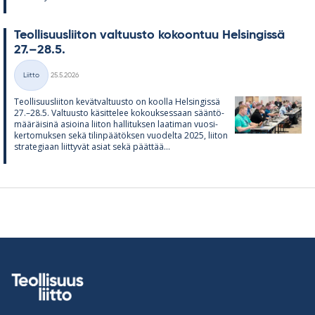
Teol­li­suus­lii­ton val­tuusto ko­koon­tuu Hel­sin­gissä
27.–28.5.
Kirjoitettu
Liitto
25.5.2026
Kategoriat
Teol­li­suus­lii­ton ke­vät­val­tuusto on koolla Hel­sin­gissä
27.–28.5. Val­tuusto kä­sit­te­lee ko­kouk­ses­saan sään­tö­
mää­räi­sinä asioina lii­ton hal­li­tuk­sen laa­ti­man vuo­si­
ker­to­muk­sen sekä ti­lin­pää­tök­sen vuo­delta 2025, lii­ton
stra­te­gi­aan liit­ty­vät asiat sekä päät­tää...