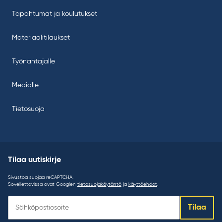
Tapahtumat ja koulutukset
Materiaalitilaukset
Työnantajalle
Medialle
Tietosuoja
Tilaa uutiskirje
Sivustoa suojaa reCAPTCHA.
Sovellettavissa ovat Googlen
tietosuojakäytäntö
ja
käyttöehdot
.
Tilaa
Tilaa
uutiskirje: