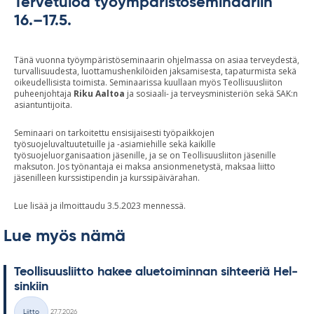
Tervetuloa työympäristöseminaariin
16.–17.5.
Tänä vuonna työympäristöseminaarin ohjelmassa on asiaa terveydestä,
turvallisuudesta, luottamushenkilöiden jaksamisesta, tapaturmista sekä
oikeudellisista toimista. Seminaarissa kuullaan myös Teollisuusliiton
puheenjohtaja
Riku Aaltoa
ja sosiaali- ja terveysministeriön sekä SAK:n
asiantuntijoita.
Seminaari on tarkoitettu ensisijaisesti työpaikkojen
työsuojeluvaltuutetuille ja -asiamiehille sekä kaikille
työsuojeluorganisaation jäsenille, ja se on Teollisuusliiton jäsenille
maksuton. Jos työnantaja ei maksa ansionmenetystä, maksaa liitto
jäsenilleen kurssistipendin ja kurssipäivärahan.
Lue lisää ja ilmoittaudu 3.5.2023 mennessä.
Lue myös nämä
Teol­li­suus­liitto ha­kee alue­toi­min­nan sih­tee­riä Hel­
sin­kiin
Kirjoitettu
Liitto
27.7.2026