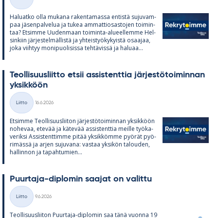
Kategoriat
Ha­luatko olla mu­kana ra­ken­ta­massa en­tistä su­ju­vam­
paa jä­sen­pal­ve­lua ja tu­kea am­mat­tio­sas­to­jen toi­min­
taa? Et­simme Uu­den­maan toi­minta-alu­eel­lemme Hel­
sin­kiin jär­jes­tel­mäl­listä ja yh­teis­työ­ky­kyistä osaa­jaa,
joka viih­tyy mo­ni­puo­li­sissa teh­tä­vissä ja ha­luaa...
Teol­li­suus­liitto et­sii as­sis­tent­tia jär­jes­tö­toi­min­nan
yk­sik­köön
Kirjoitettu
Liitto
16.6.2026
Kategoriat
Et­simme Teol­li­suus­lii­ton jär­jes­tö­toi­min­nan yk­sik­köön
no­he­vaa, ete­vää ja kä­te­vää as­sis­tent­tia meille työ­ka­
ve­riksi As­sis­tent­timme pi­tää yk­sik­kömme pyö­rät pyö­
ri­mässä ja ar­jen su­ju­vana: vas­taa yk­si­kön ta­lou­den,
hal­lin­non ja ta­pah­tu­mien...
Puur­taja-diplo­min saa­jat on va­littu
Kirjoitettu
Liitto
9.6.2026
Kategoriat
Teol­li­suus­lii­ton Puur­taja-diplo­min saa tänä vuonna 19