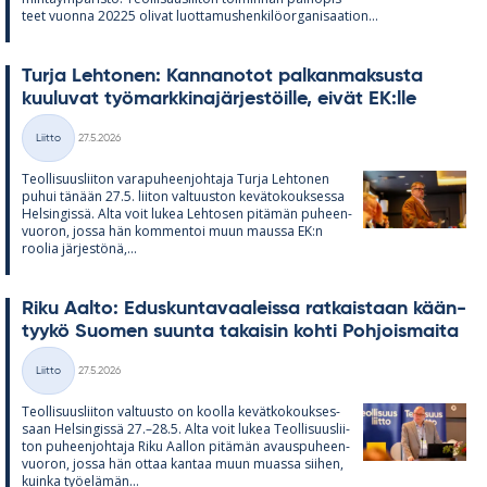
teet vuonna 20225 oli­vat luot­ta­mus­hen­ki­lö­or­ga­ni­saa­tion...
Turja Leh­to­nen: Kan­na­no­tot pal­kan­mak­susta
kuu­lu­vat työ­mark­ki­na­jär­jes­töille, ei­vät EK:lle
Kirjoitettu
Liitto
27.5.2026
Kategoriat
Teol­li­suus­lii­ton va­ra­pu­heen­joh­taja Turja Leh­to­nen
pu­hui tä­nään 27.5. lii­ton val­tuus­ton ke­vä­to­kouk­sessa
Hel­sin­gissä. Alta voit lu­kea Leh­to­sen pi­tä­män pu­heen­
vuo­ron, jossa hän kom­men­toi muun maussa EK:n
roo­lia jär­jes­tönä,...
Riku Aalto: Edus­kun­ta­vaa­leissa rat­kais­taan kään­
tyykö Suo­men suunta ta­kai­sin kohti Poh­jois­maita
Kirjoitettu
Liitto
27.5.2026
Kategoriat
Teol­li­suus­lii­ton val­tuusto on koolla ke­vät­ko­kouk­ses­
saan Hel­sin­gissä 27.–28.5. Alta voit lu­kea Teol­li­suus­lii­
ton pu­heen­joh­taja Riku Aal­lon pi­tä­män avaus­pu­heen­
vuo­ron, jossa hän ot­taa kan­taa muun muassa sii­hen,
kuinka työ­elä­män...