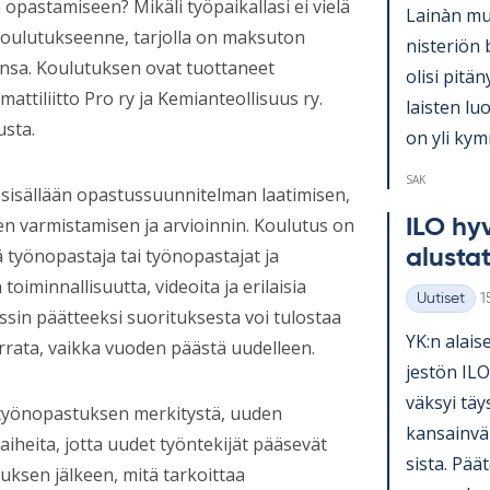
a opastamiseen? Mikäli työpaikallasi ei vielä
Lainàn mu­k
 koulutukseenne, tarjolla on maksuton
nis­te­riön 
ansa. Koulutuksen ovat tuottaneet
olisi pi­tä­
attiliitto Pro ry ja Kemianteollisuus ry.
lais­ten lu
usta.
on yli kym­
SAK
sisällään opastussuunnitelman laatimisen,
n varmistamisen ja arvioinnin. Koulutus on
ILO hy­v
ä työnopastaja tai työnopastajat ja
alus­ta­
oiminnallisuutta, videoita ja erilaisia
K
Uutiset
1
Kategoriat
ssin päätteeksi suorituksesta voi tulostaa
YK:n alai­se
rrata, vaikka vuoden päästä uudelleen.
jes­tön ILO
väk­syi täy
työnopastuksen merkitystä, uuden
kan­sain­vä­
aiheita, jotta uudet työntekijät pääsevät
sista. Pää­t
uksen jälkeen, mitä tarkoittaa