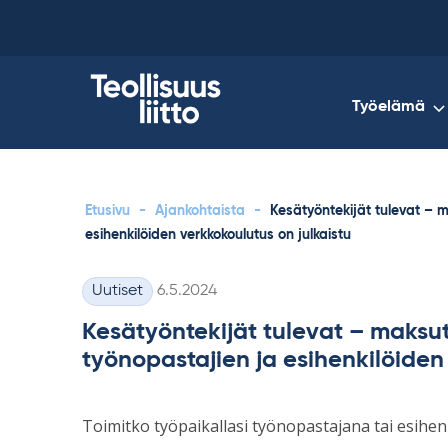
Skip
to
content
Työelämä
Etusivu
-
Ajankohtaista
-
Kesätyöntekijät tulevat – 
esihenkilöiden verkkokoulutus on julkaistu
Kirjoitettu
Uutiset
6.5.2024
Kategoriat
Kesätyöntekijät tulevat – maksu
työnopastajien ja esihenkilöiden
Toimitko työpaikallasi työnopastajana tai esihen