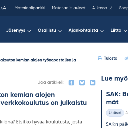
been
A
Materiaalipankki
Materiaalitilaukset
A-kassa
Sopp
A
copied
to
your
Jäsenyys
Osallistu
Ajankohtaista
Liitto
clipboard.)
Tulosta
maksuton kemian alojen työnopastajien ja
Lue myö
Jaa artikkeli:
SAK: Bu
ton kemian alojen
mät
 verkkokoulutus on julkaistu
K
Uutiset
4
Kategoriat
kilönä? Etsitkö hyvää koulutusta, josta
SAK:n pää­e