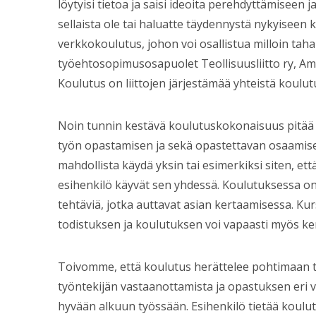
löytyisi tietoa ja saisi ideoita perehdyttämiseen j
sellaista ole tai haluatte täydennystä nykyiseen
verkkokoulutus, johon voi osallistua milloin tah
työehtosopimusosapuolet Teollisuusliitto ry, Amm
Koulutus on liittojen järjestämää yhteistä koulut
Noin tunnin kestävä koulutuskokonaisuus pitää 
työn opastamisen ja sekä opastettavan osaamise
mahdollista käydä yksin tai esimerkiksi siten, ett
esihenkilö käyvät sen yhdessä. Koulutuksessa on t
tehtäviä, jotka auttavat asian kertaamisessa. Kur
todistuksen ja koulutuksen voi vapaasti myös ke
Toivomme, että koulutus herättelee pohtimaan 
työntekijän vastaanottamista ja opastuksen eri v
hyvään alkuun työssään. Esihenkilö tietää koulut