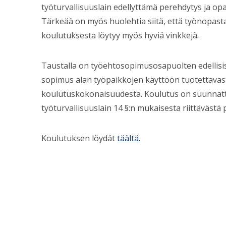
työturvallisuuslain edellyttämä perehdytys ja 
Tärkeää on myös huolehtia siitä, että työnopasta
koulutuksesta löytyy myös hyviä vinkkejä.
Taustalla on työehtosopimusosapuolten edellis
sopimus alan työpaikkojen käyttöön tuotettavas
koulutuskokonaisuudesta. Koulutus on suunnattu 
työturvallisuuslain 14 §:n mukaisesta riittäväst
Koulutuksen löydät
täältä.