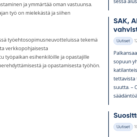
sessa alus­t
opastaminen ja ymmärtää oman vastuunsa.
jan työ on mielekästä ja siihen
SAK, A
vah­vis­
issä työehtosopimusneuvotteluissa tekemä
K
Uutiset
1
Kategoriat
ta verkkopohjaisesta
Pal­kan­saa­
työpaikan esihenkilöille ja opastajille
so­puun yh­t
ä perehdyttämisestä ja opastamisesta työhön.
ka­ti­lan­te
tet­ta­vista
suutta. – Os
sää­dän­töä 
Suo­sit­t
K
Uutiset
1
Kategoriat