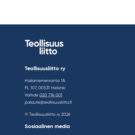
Teollisuusliitto ry
Hakaniemenranta 1A
PL 107, 00531 Helsinki
Vaihde
020 774 001
palaute@teollisuusliitto.fi
© Teollisuusliitto ry 2026
Sosiaalinen media