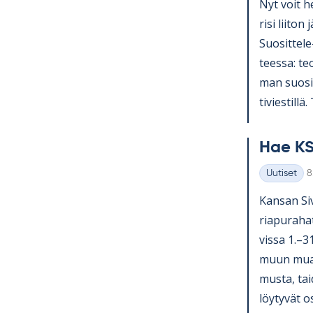
Nyt voit he
risi lii­ton 
Suo­sit­tel
teessa: teol
man suo­sit­
ti­vies­till
Hae KS
K
Uutiset
8
Kategoriat
Kan­san Si­v
ria­pu­ra­ha
vissa 1.–3
muun muassa
musta, tai­
löy­ty­vät o