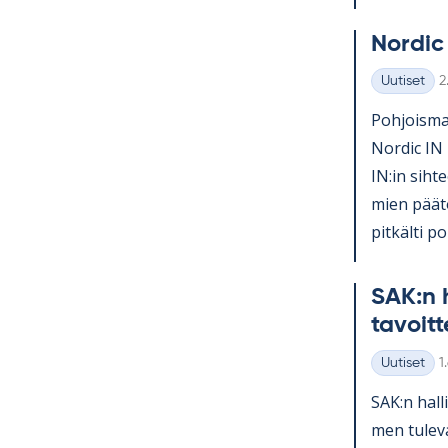
Nor­dic
K
Uutiset
2
Kategoriat
Poh­jois­mai
Nor­dic IN 
IN:in sih­te
mien pää­tö
pit­kälti po­l
SAK:n h
ta­voit­
K
Uutiset
1
Kategoriat
SAK:n hal­l
men tu­le­v