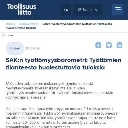
Skip
your
to
A
Suomi
A
content
clipboard.)
Etusivu
-
Ajankohtaista
-
SAK:n työttömyysbarometri: Työttömien tilanteesta
huolestuttavia tuloksia
Jaa
Kirjoitettu
Uutiset
28.8.2024
Kategoriat
SAK:n työttömyysbarometri: Työttömien
tilanteesta huolestuttavia tuloksia
SAK uuden tutkimuksen mukaan työllistymisen esteistä
merkittävimmäksi koetaan ikäsyrjintä. Hallituksen
työttömyysturvaleikkaukset siirtävät työttömänä olevia entisestään
köyhyysrajalle ja sen alle.
Kuluneen vuoden aikana työttömyys on noussut EU-maista toiseksi
nopeimmin Suomessa. TEM:n työllisyyskatsauksen mukaan Suomessa
on tällä hetkellä noin 306 000 työtöntä työnhakijaa, heistä noin kaksi
kolmesta (204 000) on enintään toisen asteen (yleensä lukio tai
ammattikoulu) koulutuksen suorittaneita.