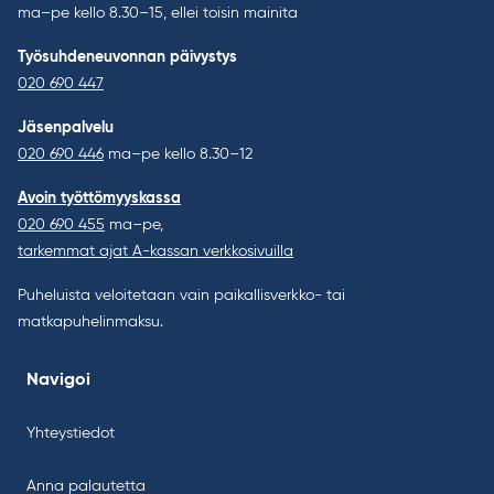
ma–pe kello 8.30–15, ellei toisin mainita
Työsuhdeneuvonnan päivystys
020 690 447
Jäsenpalvelu
020 690 446
ma–pe kello 8.30–12
Avoin työttömyyskassa
020 690 455
ma–pe,
tarkemmat ajat A-kassan verkkosivuilla
Puheluista veloitetaan vain paikallisverkko- tai
matkapuhelinmaksu.
Navigoi
Yhteystiedot
Anna palautetta