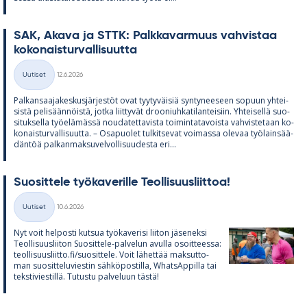
SAK, Akava ja STTK: Palk­ka­var­muus vah­vis­taa
ko­ko­nais­tur­val­li­suutta
Kirjoitettu
Uutiset
12.6.2026
Kategoriat
Pal­kan­saa­ja­kes­kus­jär­jes­töt ovat tyy­ty­väi­siä syn­ty­nee­seen so­puun yh­tei­
sistä pe­li­sään­nöistä, jotka liit­ty­vät droo­niuh­ka­ti­lan­tei­siin. Yh­tei­sellä suo­
si­tuk­sella työ­elä­mässä nou­da­tet­ta­vista toi­min­ta­ta­voista vah­vis­te­taan ko­
ko­nais­tur­val­li­suutta. – Os­a­puo­let tul­kit­se­vat voi­massa ole­vaa työ­lain­sää­
dän­töä pal­kan­mak­su­vel­vol­li­suu­desta eri...
Suo­sit­tele työ­ka­ve­rille Teol­li­suus­liit­toa!
Kirjoitettu
Uutiset
10.6.2026
Kategoriat
Nyt voit hel­posti kut­sua työ­ka­ve­risi lii­ton jä­se­neksi
Teol­li­suus­lii­ton Suo­sit­tele-pal­ve­lun avulla osoit­teessa:
teol­li­suus­liitto.fi/suo­sit­tele. Voit lä­het­tää mak­sut­to­
man suo­sit­te­lu­vies­tin säh­kö­pos­tilla, What­sAp­pilla tai
teks­ti­vies­tillä. Tu­tustu pal­ve­luun tästä!