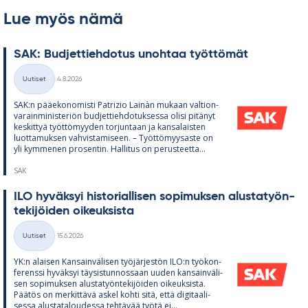
Lue myös nämä
SAK: Bud­jet­tieh­do­tus unoh­taa työt­tö­mät
Kirjoitettu
Uutiset
4.8.2026
Kategoriat
SAK:n pää­e­ko­no­misti Pat­rizio Lainàn mu­kaan val­tion­
va­rain­mi­nis­te­riön bud­jet­tieh­do­tuk­sessa olisi pi­tä­nyt
kes­kit­tyä työt­tö­myy­den tor­jun­taan ja kan­sa­lais­ten
luot­ta­muk­sen vah­vis­ta­mi­seen. – Työt­tö­myy­saste on
yli kym­me­nen pro­sen­tin. Hal­li­tus on pe­rus­teetta...
SAK
ILO hy­väk­syi his­to­rial­li­sen so­pi­muk­sen alus­ta­työn­
te­ki­jöi­den oi­keuk­sista
Kirjoitettu
Uutiset
15.6.2026
Kategoriat
YK:n alai­sen Kan­sain­vä­li­sen työ­jär­jes­tön ILO:n työ­kon­
fe­renssi hy­väk­syi täy­sis­tun­nos­saan uu­den kan­sain­vä­li­
sen so­pi­muk­sen alus­ta­työn­te­ki­jöi­den oi­keuk­sista.
Pää­tös on mer­kit­tävä as­kel kohti sitä, että di­gi­taa­li­
sessa alus­ta­ta­lou­dessa teh­tä­vää työtä ei...