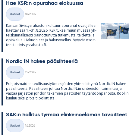
Hae KSR:n apu­ra­haa elo­kuussa
Kirjoitettu
Uutiset
8.6.2026
Kategoriat
Kan­san Si­vis­tys­ra­has­ton kult­tuu­ria­pu­ra­hat ovat jäl­leen
haet­ta­vissa 1.–31.8.2026. KSR tu­kee muun muassa yh­
teis­kun­nal­li­sesti pai­not­tu­nutta tut­ki­musta, tai­detta ja
opis­ke­lua. Ha­kuoh­jeet ja ha­kuso­vel­lus löy­ty­vät osoit­
teesta si­vis­tys­ra­hasto.fi.
Nor­dic IN ha­kee pää­sih­tee­riä
Kirjoitettu
Uutiset
2.6.2026
Kategoriat
Poh­jois­mai­den teol­li­suus­työn­te­ki­jöi­den yh­teen­liit­tymä Nor­dic IN ha­kee
pää­sih­tee­riä. Pää­sih­teeri joh­taa Nor­dic IN:in sih­tee­is­tön toi­min­taa ja
vas­taa jär­jes­tön joh­don te­ke­mien pää­tös­ten täy­tän­töön­pa­nosta. Roo­liin
kuu­luu siksi pit­kälti po­liit­tista...
SAK:n hal­li­tus tyr­mää elin­kei­noe­lä­män ta­voit­teet
Kirjoitettu
Uutiset
1.6.2026
Kategoriat