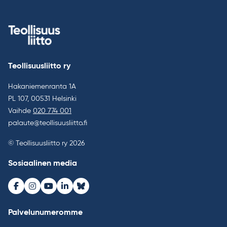
Teollisuusliitto ry
Hakaniemenranta 1A
PL 107, 00531 Helsinki
Vaihde
020 774 001
palaute@teollisuusliitto.fi
© Teollisuusliitto ry 2026
Sosiaalinen media
Facebook
Instagram
Youtube
LinkedIn
Bluesky
Palvelunumeromme