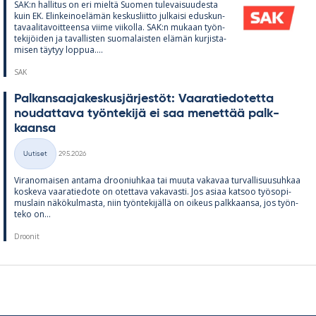
SAK:n hal­li­tus on eri mieltä Suo­men tu­le­vai­suu­desta
kuin EK. Elin­kei­noe­lä­män kes­kus­liitto jul­kaisi edus­kun­
ta­vaa­li­ta­voit­teensa viime vii­kolla. SAK:n mu­kaan työn­
te­ki­jöi­den ja ta­val­lis­ten suo­ma­lais­ten elä­män kur­jis­ta­
mi­sen täy­tyy lop­pua....
SAK
Pal­kan­saa­ja­kes­kus­jär­jes­töt: Vaa­ra­tie­do­tetta
nou­dat­tava työn­te­kijä ei saa me­net­tää palk­
kaansa
Kirjoitettu
Uutiset
29.5.2026
Kategoriat
Vi­ran­omai­sen an­tama droo­niuh­kaa tai muuta va­ka­vaa tur­val­li­suusuh­kaa
kos­keva vaa­ra­tie­dote on otet­tava va­ka­vasti. Jos asiaa kat­soo työ­so­pi­
mus­lain nä­kö­kul­masta, niin työn­te­ki­jällä on oi­keus palk­kaansa, jos työn­
teko on...
Droonit