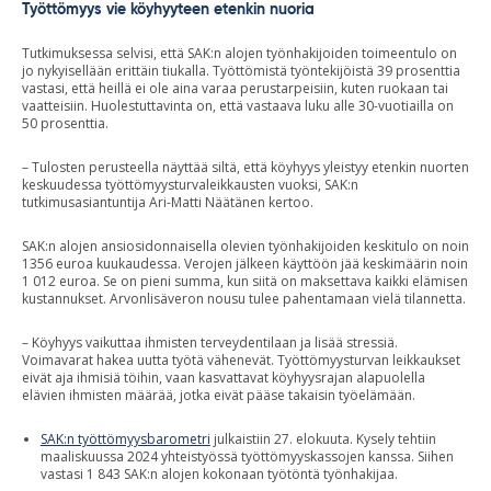
Työttömyys vie köyhyyteen etenkin nuoria
Tutkimuksessa selvisi, että SAK:n alojen työnhakijoiden toimeentulo on
jo nykyisellään erittäin tiukalla. Työttömistä työntekijöistä 39 prosenttia
vastasi, että heillä ei ole aina varaa perustarpeisiin, kuten ruokaan tai
vaatteisiin. Huolestuttavinta on, että vastaava luku alle 30-vuotiailla on
50 prosenttia.
– Tulosten perusteella näyttää siltä, että köyhyys yleistyy etenkin nuorten
keskuudessa työttömyysturvaleikkausten vuoksi, SAK:n
tutkimusasiantuntija Ari-Matti Näätänen kertoo.
SAK:n alojen ansiosidonnaisella olevien työnhakijoiden keskitulo on noin
1356 euroa kuukaudessa. Verojen jälkeen käyttöön jää keskimäärin noin
1 012 euroa. Se on pieni summa, kun siitä on maksettava kaikki elämisen
kustannukset. Arvonlisäveron nousu tulee pahentamaan vielä tilannetta.
– Köyhyys vaikuttaa ihmisten terveydentilaan ja lisää stressiä.
Voimavarat hakea uutta työtä vähenevät. Työttömyysturvan leikkaukset
eivät aja ihmisiä töihin, vaan kasvattavat köyhyysrajan alapuolella
elävien ihmisten määrää, jotka eivät pääse takaisin työelämään.
SAK:n työttömyysbarometri
julkaistiin 27. elokuuta. Kysely tehtiin
maaliskuussa 2024 yhteistyössä työttömyyskassojen kanssa. Siihen
vastasi 1 843 SAK:n alojen kokonaan työtöntä työnhakijaa.