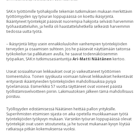
SAK:n työttömille työhakijoille tekemän tutkimuksen mukaan merkittävin
työttömyyden syy työuran loppupäässä on koettu ikäsyrjintä.
Ikääntyneet työntekijät pääsivät nuorempia hakijoita selvästi harvemmin
työhaastatteluihin, ja heillä oli haastatteluhetkellä selkeästi harvemmin
tiedossa uutta työtä.
– Ikäsyrjintä liittyy usein ennakkoluuloihin vanhempien työntekijöiden
terveyden ja osaamisen suhteen. Jos he pääsevät näyttämään taitonsa
työkokeilun tai palkkatuen avulla, he saavat todennäköisemmin
työpaikan, SAK:n tutkimusasiantuntija
Ari-Matti Näätänen
kertoo.
Useat sosiaaliturvan leikkaukset ovat jo vaikeuttaneet työttömien
toimeentuloa. Toinen syyskuuta voimaan tulevat leikkaukset heikentävät
erityisesti ikääntyneiden työntekijöiden mahdollisuuksia pysyä
työelämässä. Esimerkiksi 57 vuotta täyttäneet ovat voineet päästä
työllistämisvelvoitteen piiriin. Lakimuutoksen jälkeen tämä mahdollisuus
poistuu.
Työllisyyden edistämisessä Näätänen heittää pallon yrityksille.
Superihmisten etsimisen sijasta on aika opetella muokkaamaan työtä
työntekijöiden työkyvyn mukaan. Varsinkin työuran loppupäässä olevat
työntekijät ovat usein sitoutuneita, ja he tuovat mukanaan kyvyn löytää
ratkaisuja pitkän kokemuksensa vuoksi.