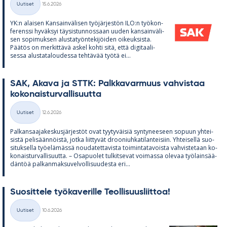
Uutiset
15.6.2026
Kategoriat
YK:n alai­sen Kan­sain­vä­li­sen työ­jär­jes­tön ILO:n työ­kon­
fe­renssi hy­väk­syi täy­sis­tun­nos­saan uu­den kan­sain­vä­li­
sen so­pi­muk­sen alus­ta­työn­te­ki­jöi­den oi­keuk­sista.
Pää­tös on mer­kit­tävä as­kel kohti sitä, että di­gi­taa­li­
sessa alus­ta­ta­lou­dessa teh­tä­vää työtä ei...
SAK, Akava ja STTK: Palk­ka­var­muus vah­vis­taa
ko­ko­nais­tur­val­li­suutta
Kirjoitettu
Uutiset
12.6.2026
Kategoriat
Pal­kan­saa­ja­kes­kus­jär­jes­töt ovat tyy­ty­väi­siä syn­ty­nee­seen so­puun yh­tei­
sistä pe­li­sään­nöistä, jotka liit­ty­vät droo­niuh­ka­ti­lan­tei­siin. Yh­tei­sellä suo­
si­tuk­sella työ­elä­mässä nou­da­tet­ta­vista toi­min­ta­ta­voista vah­vis­te­taan ko­
ko­nais­tur­val­li­suutta. – Os­a­puo­let tul­kit­se­vat voi­massa ole­vaa työ­lain­sää­
dän­töä pal­kan­mak­su­vel­vol­li­suu­desta eri...
Suo­sit­tele työ­ka­ve­rille Teol­li­suus­liit­toa!
Kirjoitettu
Uutiset
10.6.2026
Kategoriat