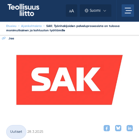
Skip
your
to
A
Suomi
A
content
clipboard.)
Etusivu
-
Ajankohtaista
-
SAK: Työnhakijoiden palveluprosessista on tulossa
monimutkainen ja kohtuuton työttömille
Jaa
Kirjoitettu
Uutiset
28.3.2025
Kategoriat