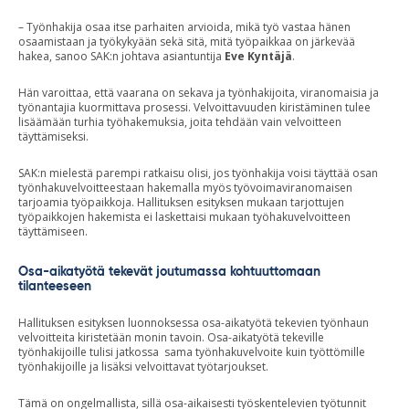
– Työnhakija osaa itse parhaiten arvioida, mikä työ vastaa hänen
osaamistaan ja työkykyään sekä sitä, mitä työpaikkaa on järkevää
hakea, sanoo SAK:n johtava asiantuntija
Eve Kyntäjä
.
Hän varoittaa, että vaarana on sekava ja työnhakijoita, viranomaisia ja
työnantajia kuormittava prosessi. Velvoittavuuden kiristäminen tulee
lisäämään turhia työhakemuksia, joita tehdään vain velvoitteen
täyttämiseksi.
SAK:n mielestä parempi ratkaisu olisi, jos työnhakija voisi täyttää osan
työnhakuvelvoitteestaan hakemalla myös työvoimaviranomaisen
tarjoamia työpaikkoja. Hallituksen esityksen mukaan tarjottujen
työpaikkojen hakemista ei laskettaisi mukaan työhakuvelvoitteen
täyttämiseen.
Osa-aikatyötä tekevät joutumassa kohtuuttomaan
tilanteeseen
Hallituksen esityksen luonnoksessa osa-aikatyötä tekevien työnhaun
velvoitteita kiristetään monin tavoin. Osa-aikatyötä tekeville
työnhakijoille tulisi jatkossa sama työnhakuvelvoite kuin työttömille
työnhakijoille ja lisäksi velvoittavat työtarjoukset.
Tämä on ongelmallista, sillä osa-aikaisesti työskentelevien työtunnit