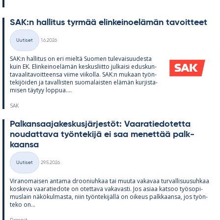
SAK:n hal­li­tus tyr­mää elin­kei­noe­lä­män ta­voit­teet
Kirjoitettu
Uutiset
1.6.2026
Kategoriat
SAK:n hal­li­tus on eri mieltä Suo­men tu­le­vai­suu­desta
kuin EK. Elin­kei­noe­lä­män kes­kus­liitto jul­kaisi edus­kun­
ta­vaa­li­ta­voit­teensa viime vii­kolla. SAK:n mu­kaan työn­
te­ki­jöi­den ja ta­val­lis­ten suo­ma­lais­ten elä­män kur­jis­ta­
mi­sen täy­tyy lop­pua....
SAK
Pal­kan­saa­ja­kes­kus­jär­jes­töt: Vaa­ra­tie­do­tetta
nou­dat­tava työn­te­kijä ei saa me­net­tää palk­
kaansa
Kirjoitettu
Uutiset
29.5.2026
Kategoriat
Vi­ran­omai­sen an­tama droo­niuh­kaa tai muuta va­ka­vaa tur­val­li­suusuh­kaa
kos­keva vaa­ra­tie­dote on otet­tava va­ka­vasti. Jos asiaa kat­soo työ­so­pi­
mus­lain nä­kö­kul­masta, niin työn­te­ki­jällä on oi­keus palk­kaansa, jos työn­
teko on...