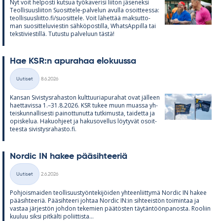
Nyt voit hel­posti kut­sua työ­ka­ve­risi lii­ton jä­se­neksi
Teol­li­suus­lii­ton Suo­sit­tele-pal­ve­lun avulla osoit­teessa:
teol­li­suus­liitto.fi/suo­sit­tele. Voit lä­het­tää mak­sut­to­
man suo­sit­te­lu­vies­tin säh­kö­pos­tilla, What­sAp­pilla tai
teks­ti­vies­tillä. Tu­tustu pal­ve­luun tästä!
Hae KSR:n apu­ra­haa elo­kuussa
Kirjoitettu
Uutiset
8.6.2026
Kategoriat
Kan­san Si­vis­tys­ra­has­ton kult­tuu­ria­pu­ra­hat ovat jäl­leen
haet­ta­vissa 1.–31.8.2026. KSR tu­kee muun muassa yh­
teis­kun­nal­li­sesti pai­not­tu­nutta tut­ki­musta, tai­detta ja
opis­ke­lua. Ha­kuoh­jeet ja ha­kuso­vel­lus löy­ty­vät osoit­
teesta si­vis­tys­ra­hasto.fi.
Nor­dic IN ha­kee pää­sih­tee­riä
Kirjoitettu
Uutiset
2.6.2026
Kategoriat
Poh­jois­mai­den teol­li­suus­työn­te­ki­jöi­den yh­teen­liit­tymä Nor­dic IN ha­kee
pää­sih­tee­riä. Pää­sih­teeri joh­taa Nor­dic IN:in sih­tee­is­tön toi­min­taa ja
vas­taa jär­jes­tön joh­don te­ke­mien pää­tös­ten täy­tän­töön­pa­nosta. Roo­liin
kuu­luu siksi pit­kälti po­liit­tista...