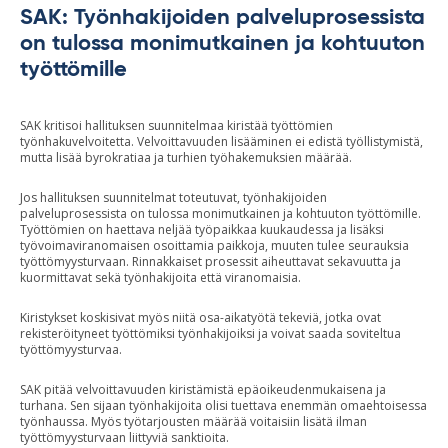
SAK: Työnhakijoiden palveluprosessista
on tulossa monimutkainen ja kohtuuton
työttömille
SAK kritisoi hallituksen suunnitelmaa kiristää työttömien
työnhakuvelvoitetta. Velvoittavuuden lisääminen ei edistä työllistymistä,
mutta lisää byrokratiaa ja turhien työhakemuksien määrää.
Jos hallituksen suunnitelmat toteutuvat, työnhakijoiden
palveluprosessista on tulossa monimutkainen ja kohtuuton työttömille.
Työttömien on haettava neljää työpaikkaa kuukaudessa ja lisäksi
työvoimaviranomaisen osoittamia paikkoja, muuten tulee seurauksia
työttömyysturvaan. Rinnakkaiset prosessit aiheuttavat sekavuutta ja
kuormittavat sekä työnhakijoita että viranomaisia.
Kiristykset koskisivat myös niitä osa-aikatyötä tekeviä, jotka ovat
rekisteröityneet työttömiksi työnhakijoiksi ja voivat saada soviteltua
työttömyysturvaa.
SAK pitää velvoittavuuden kiristämistä epäoikeudenmukaisena ja
turhana. Sen sijaan työnhakijoita olisi tuettava enemmän omaehtoisessa
työnhaussa. Myös työtarjousten määrää voitaisiin lisätä ilman
työttömyysturvaan liittyviä sanktioita.