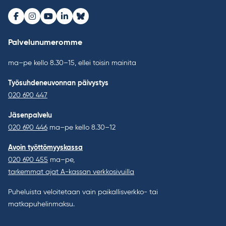
Facebook
Instagram
Youtube
LinkedIn
Bluesky
Palvelunumeromme
ma–pe kello 8.30–15, ellei toisin mainita
Työsuhdeneuvonnan päivystys
020 690 447
Jäsenpalvelu
020 690 446
ma–pe kello 8.30–12
Avoin työttömyyskassa
020 690 455
ma–pe,
tarkemmat ajat A-kassan verkkosivuilla
Puheluista veloitetaan vain paikallisverkko- tai
matkapuhelinmaksu.