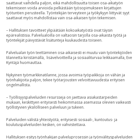
saattavat vaihdella paljon, eikä mahdollisuutta toisen osa-aikatyön
tekemiseen voida arvioida pelkästään työsopimukseen kirjattujen
työtuntien perusteella. Työntekijän terveyteen ja työkykyyn liittyvät syyt
saattavat myös mahdollistaa vain osa-aikaisen työn tekemisen.
– Hallituksen tavoitteet ylipäätään kokoaikatyöstä ovat täysin
epärealistisia. Palvelualoilla on valtaosin tarjolla osa-aikaista työtä ja
työntekijät päivystävät lisätunteja kuukaudesta toiseen.
Palvelualan työn teettäminen osa-aikaisesti ei muutu vain työntekijöiden
tilannetta kiristämällä, lisävelvoitteilla ja sosiaaliturvaa leikkaamalla, Eve
Kyntäjä huomauttaa.
Nykyinen työmarkkinatilanne, jossa avoimia työpaikkoja on vähän ja
työnhakijoita paljon, tekee työtarjousten velvoittavuudesta erityisen
ongelmallista.
– Työllisyyspalveluiden resursseja on jaettava asiakastarpeiden
mukaan, keskittyen erityisesti heikommassa asemassa olevien vaikeasti
työllistyvien yksilölliseen palveluun ja tukeen.
Palveluiden välistä yhteistyötä, erityisesti sosiaali-, kuntoutus- ja
koulutuspalveluiden kesken, on vahvistettava.
Hallituksen esitys työnhakijan palveluprosessin ja työnvälityspalveluiden