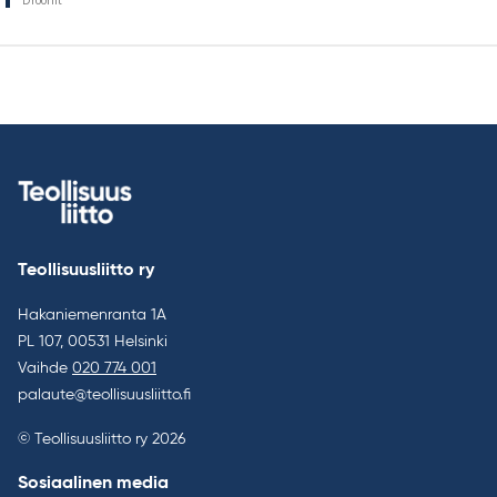
Droonit
Teollisuusliitto ry
Hakaniemenranta 1A
PL 107, 00531 Helsinki
Vaihde
020 774 001
palaute@teollisuusliitto.fi
© Teollisuusliitto ry 2026
Sosiaalinen media