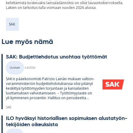
kehittämistä koskevaksi lainsäädännöksi on ollut lausuntokierroksella.
Lakien on tarkoitus tulla voimaan vuoden 2026 alussa.
SAK
Lue myös nämä
SAK: Bud­jet­tieh­do­tus unoh­taa työt­tö­mät
Kirjoitettu
Uutiset
4.8.2026
Kategoriat
SAK:n pää­e­ko­no­misti Pat­rizio Lainàn mu­kaan val­tion­
va­rain­mi­nis­te­riön bud­jet­tieh­do­tuk­sessa olisi pi­tä­nyt
kes­kit­tyä työt­tö­myy­den tor­jun­taan ja kan­sa­lais­ten
luot­ta­muk­sen vah­vis­ta­mi­seen. – Työt­tö­myy­saste on
yli kym­me­nen pro­sen­tin. Hal­li­tus on pe­rus­teetta...
SAK
ILO hy­väk­syi his­to­rial­li­sen so­pi­muk­sen alus­ta­työn­
te­ki­jöi­den oi­keuk­sista
Kirjoitettu