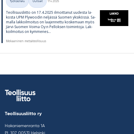
Työtaistelu
Uutiset
17.4.2025
Kategoriat
Teol­li­suus­liitto on 17.4.2025 il­moit­ta­nut uu­desta la­
kosta UPM Plywoo­din nel­jässä Suo­men yk­si­kössä. Sa­
malla lak­koil­moi­tus on laa­jen­nettu kos­ke­maan myös
Järvi-Suo­men Voima Oy:n Pel­lok­sen toi­min­toja. Lak­
koil­moi­tus on kym­me­nes...
Mekaaninen metsäteollisuus
Teollisuusliitto ry
Hakaniemenranta 1A
PL 107, 00531 Helsinki