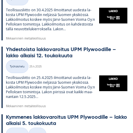
Kategoriat
Teol­li­suus­liitto on 30.4.2025 il­moit­ta­nut uu­desta la­
kosta UPM Plywoo­din nel­jässä Suo­men yk­si­kössä.
Lak­koil­moi­tus kos­kee myös Järvi-Suo­men Voima Oy:n
Pel­lok­sen toi­min­toja. Lak­koil­moi­tus on kah­des­toista
tällä neu­vot­te­lu­kier­rok­sella. La­kon...
Mekaaninen metsäteollisuus
Yh­des­toista lak­ko­va­roi­tus UPM Plywoo­dille –
lakko al­kaisi 12. tou­ko­kuuta
Kirjoitettu
Työtaistelu
25.4.2025
Kategoriat
Teol­li­suus­liitto on 25.4.2025 il­moit­ta­nut uu­desta la­
kosta UPM Plywoo­din nel­jässä Suo­men yk­si­kössä.
Lak­koil­moi­tus kos­kee myös Järvi-Suo­men Voima Oy:n
Pel­lok­sen toi­min­toja. La­kon pii­rissä ovat kaikki maa­
nan­tain 12.5.2025...
Mekaaninen metsäteollisuus
Kym­me­nes lak­ko­va­roi­tus UPM Plywoo­dille – lakko
al­kaisi 5. tou­ko­kuuta
Kirjoitettu