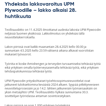
Yhdeksäs lakkovaroitus UPM
Plywoodille – lakko alkaisi 28.
huhtikuuta
Teollisuusliitto on 11.4.2025 ilmoittanut uudesta lakosta UPM Plywoodin
neljässä Suomen yksikössä. Lakkoilmoitus on yhdeksäs tällä
neuvottelukierroksella.
Lakon piirissä ovat kaikki maanantain 28.4.2025 kello 00.00 ja
sunnuntain 4.5.2025 kello 23.59 välisenä aikana alkavat vuorolistan
mukaiset työvuorot.
Työriita ei koske ihmishengen ja terveyden turvaamiseksi tehtävää työtä
eikä yrityksen omalla työterveysasemalla tehtävää työtä, eikä yrityksen
tehdaspalokunnissa tehtävää työtä.
UPM Plywoodin yrityskohtaiset työehtosopimusneuvottelut ovat
jatkuneet tuloksettomina keväästä 2024 alkaen. Syypää pitkittyneeseen
neuvotteluprosessiin ja jo 14.2. lähtien jatkuneisiin työnseisauksiin on
yksin metsäyhtiö UPM. Teollisuusliitto hylkäsi sunnuntaina 30.3.
sovittelijan työriidassa antaman sovintoesityksen.
Lakon piirissä on noin 1 000 yrityksen työntekijää.