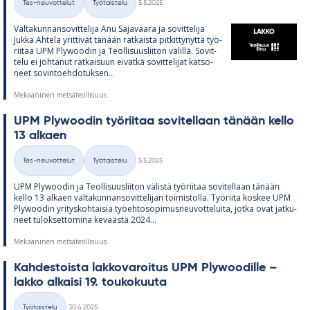
Tes-neuvottelut
Työtaistelu
5.5.2025
Kategoriat
Val­ta­kun­nan­so­vit­te­lija Anu Sa­ja­vaara ja so­vit­te­lija
Jukka Ah­tela yrit­ti­vät tä­nään rat­kaista pit­kit­ty­nyttä työ­
rii­taa UPM Plywoo­din ja Teol­li­suus­lii­ton vä­lillä. So­vit­
telu ei joh­ta­nut rat­kai­suun ei­vätkä so­vit­te­li­jat kat­so­
neet so­vin­toeh­do­tuk­sen...
Mekaaninen metsäteollisuus
UPM Plywoo­din työ­rii­taa so­vi­tel­laan tä­nään kello
13 al­kaen
Kirjoitettu
Tes-neuvottelut
Työtaistelu
5.5.2025
Kategoriat
UPM Plywoo­din ja Teol­li­suus­lii­ton vä­listä työ­rii­taa so­vi­tel­laan tä­nään
kello 13 al­kaen val­ta­kun­nan­so­vit­te­li­jan toi­mis­tolla. Työ­riita kos­kee UPM
Plywoo­din yri­tys­koh­tai­sia työ­eh­to­so­pi­mus­neu­vot­te­luita, jotka ovat jat­ku­
neet tu­lok­set­to­mina ke­väästä 2024...
Mekaaninen metsäteollisuus
Kah­des­toista lak­ko­va­roi­tus UPM Plywoo­dille –
lakko al­kaisi 19. tou­ko­kuuta
Kirjoitettu
Työtaistelu
30.4.2025