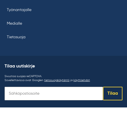
Työnantajalle
Medialle
Tietosuoja
Tilaa uutiskirje
Sivustoa suojaa reCAPTCHA.
Sovellettavissa ovat Googlen
tietosuojakäytäntö
ja
käyttöehdot
.
Tilaa
Tilaa
uutiskirje: