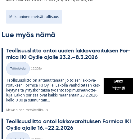
Mekaaninen metsäteollisuus
Lue myös nämä
Teol­li­suus­liitto an­toi uu­den lak­ko­va­roi­tuk­sen For­
mica IKI Oy:lle ajalle 23.2.–8.3.2026
Kirjoitettu
Työtaistelu
6.2.2026
Kategoriat
Teol­li­suus­liitto on an­ta­nut tä­nään jo toi­sen lak­ko­va­
roi­tuk­sen For­mica IKI Oy:lle. La­kolla vauh­di­te­taan kes­
key­ty­neitä yri­tys­koh­tai­sia työ­eh­to­so­pi­mus­neu­vot­te­
luja. La­kon pii­rissä ovat kaikki maa­nan­tain 23.2.2026
kello 0.00 ja sun­nun­tain...
Mekaaninen metsäteollisuus
Teol­li­suus­liitto an­toi lak­ko­va­roi­tuk­sen For­mica IKI
Oy:lle ajalle 16.–22.2.2026
Kirjoitettu