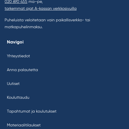
020 690 455
ma–pe,
tarkemmat ajat A-kassan verkkosivuilla
Puheluista veloitetaan vain paikallisverkko- tai
matkapuhelinmaksu.
Navigoi
Yhteystiedot
Anna palautetta
Uutiset
Kouluttaudu
Tapahtumat ja koulutukset
Materiaalitilaukset