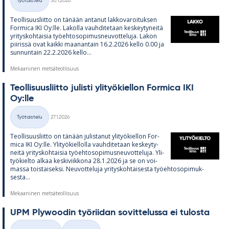
Työtaistelu
30.1.2026
Kategoriat
Teol­li­suus­liitto on tä­nään an­ta­nut lak­ko­va­roi­tuk­sen
For­mica IKI Oy:lle. La­kolla vauh­di­te­taan kes­key­ty­neitä
yri­tys­koh­tai­sia työ­eh­to­so­pi­mus­neu­vot­te­luja. La­kon
pii­rissä ovat kaikki maa­nan­tain 16.2.2026 kello 0.00 ja
sun­nun­tain 22.2.2026 kello...
Mekaaninen metsäteollisuus
Teol­li­suus­liitto ju­listi yli­työ­kiel­lon For­mica IKI
Oy:lle
Kirjoitettu
Työtaistelu
27.1.2026
Kategoriat
Teol­li­suus­liitto on tä­nään ju­lis­ta­nut yli­työ­kiel­lon For­
mica IKI Oy:lle. Yli­työ­kiel­lolla vauh­di­te­taan kes­key­ty­
neitä yri­tys­koh­tai­sia työ­eh­to­so­pi­mus­neu­vot­te­luja. Yli­
työ­kielto al­kaa kes­ki­viik­kona 28.1.2026 ja se on voi­
massa tois­tai­seksi. Neu­vot­te­luja yri­tys­koh­tai­sesta työ­eh­to­so­pi­muk­
sesta...
Mekaaninen metsäteollisuus
UPM Plywoo­din työ­rii­dan so­vit­te­lussa ei tu­los­ta
Kirjoitettu