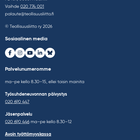
Vaihde
020 774 001
palaute@teollisuusliitto.fi
© Teollisuusliitto ry 2026
Sosiaalinen media
Facebook
Instagram
Youtube
LinkedIn
Bluesky
Palvelunumeromme
ma–pe kello 8.30–15, ellei toisin mainita
Työsuhdeneuvonnan päivystys
020 690 447
Jäsenpalvelu
020 690 446
ma–pe kello 8.30–12
Avoin työttömyyskassa