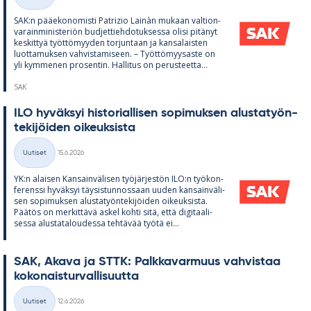
Kategoriat
SAK:n pää­e­ko­no­misti Pat­rizio Lainàn mu­kaan val­tion­
va­rain­mi­nis­te­riön bud­jet­tieh­do­tuk­sessa olisi pi­tä­nyt
kes­kit­tyä työt­tö­myy­den tor­jun­taan ja kan­sa­lais­ten
luot­ta­muk­sen vah­vis­ta­mi­seen. – Työt­tö­myy­saste on
yli kym­me­nen pro­sen­tin. Hal­li­tus on pe­rus­teetta...
SAK
ILO hy­väk­syi his­to­rial­li­sen so­pi­muk­sen alus­ta­työn­
te­ki­jöi­den oi­keuk­sista
Kirjoitettu
Uutiset
15.6.2026
Kategoriat
YK:n alai­sen Kan­sain­vä­li­sen työ­jär­jes­tön ILO:n työ­kon­
fe­renssi hy­väk­syi täy­sis­tun­nos­saan uu­den kan­sain­vä­li­
sen so­pi­muk­sen alus­ta­työn­te­ki­jöi­den oi­keuk­sista.
Pää­tös on mer­kit­tävä as­kel kohti sitä, että di­gi­taa­li­
sessa alus­ta­ta­lou­dessa teh­tä­vää työtä ei...
SAK, Akava ja STTK: Palk­ka­var­muus vah­vis­taa
ko­ko­nais­tur­val­li­suutta
Kirjoitettu
Uutiset
12.6.2026
Kategoriat