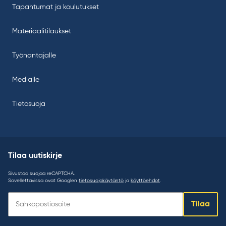
Tapahtumat ja koulutukset
Materiaalitilaukset
Työnantajalle
Medialle
Tietosuoja
Tilaa uutiskirje
Sivustoa suojaa reCAPTCHA.
Sovellettavissa ovat Googlen
tietosuojakäytäntö
ja
käyttöehdot
.
Tilaa
Tilaa
uutiskirje: