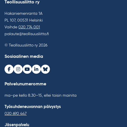
Teollisuusliitto ry
Hakaniemenranta 1A
PL 107, 00531 Helsinki
Vaihde
020 774 001
palaute@teollisuusliitto.fi
© Teollisuusliitto ry 2026
Sosiaalinen media
Facebook
Instagram
Youtube
LinkedIn
Bluesky
Palvelunumeromme
ma–pe kello 8.30–15, ellei toisin mainita
Työsuhdeneuvonnan päivystys
020 690 447
Jäsenpalvelu