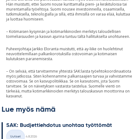
Hän muistutti, ettei Suomi nouse kurittamalla pieni- ja keskituloisia tai
murentamalla työehtoja. Suomi nousee investoinneilla, osaamisella,
tutkimuksella, teknologialla ja sillä, että ihmisillä on varaa elää, kuluttaa
ja luottaa huomiseen.
– Kotimaisen kysynnän ja kotimarkkinoiden merkitys taloudellisen
toimeliaisuuden ja kasvun ajurina tuntuu tältä hallitukselta unohtuneen.
Puheenjohtaja Jarkko Eloranta muistutti, että ay-liike on huolehtinut
neuvottelemillaan palkankorotuksilla ostovoiman ja kotimaisen
kulutuksen paranemisesta.
– On selvää, että tarvitsemme yhteistä SAK:laista työehtokoordinaatiota
myös jatkossa. Siten kohennamme palkansaajien turvaa ja vahvistamme
ostovoimaa. Se on kasvupolitiikkaa. Se on kasvutoimi, jota Suomi
tarvitsee. Se on näivetyksen vastaista taistelua. Suomelle vienti on
tärkeää, mutta kotimarkkinoiden merkitys talouskasvun moottorina on
kasvanut.
Lue myös nämä
SAK: Bud­jet­tieh­do­tus unoh­taa työt­tö­mät
Kirjoitettu
Uutiset
4.8.2026