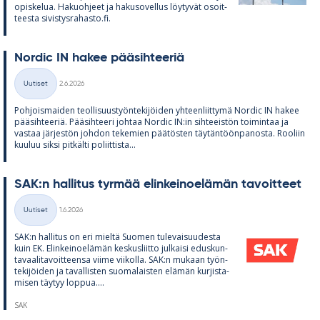
opis­ke­lua. Ha­kuoh­jeet ja ha­kuso­vel­lus löy­ty­vät osoit­
teesta si­vis­tys­ra­hasto.fi.
Nor­dic IN ha­kee pää­sih­tee­riä
Kirjoitettu
Uutiset
2.6.2026
Kategoriat
Poh­jois­mai­den teol­li­suus­työn­te­ki­jöi­den yh­teen­liit­tymä Nor­dic IN ha­kee
pää­sih­tee­riä. Pää­sih­teeri joh­taa Nor­dic IN:in sih­tee­is­tön toi­min­taa ja
vas­taa jär­jes­tön joh­don te­ke­mien pää­tös­ten täy­tän­töön­pa­nosta. Roo­liin
kuu­luu siksi pit­kälti po­liit­tista...
SAK:n hal­li­tus tyr­mää elin­kei­noe­lä­män ta­voit­teet
Kirjoitettu
Uutiset
1.6.2026
Kategoriat
SAK:n hal­li­tus on eri mieltä Suo­men tu­le­vai­suu­desta
kuin EK. Elin­kei­noe­lä­män kes­kus­liitto jul­kaisi edus­kun­
ta­vaa­li­ta­voit­teensa viime vii­kolla. SAK:n mu­kaan työn­
te­ki­jöi­den ja ta­val­lis­ten suo­ma­lais­ten elä­män kur­jis­ta­
mi­sen täy­tyy lop­pua....
SAK