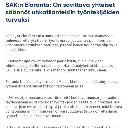
SAK:n Eloranta: On sovittava yhteiset
säännöt uhkatilanteisiin työntekijöiden
turvaksi
SAK:n
Jarkko Eloranta
muistutti SAK:n edustajistossa pitämässään
puheessa, ettei yksittäinen työntekijä voi joutua itse punnitsemaan
viranomaisvaroituksen saatuaan, pitääkö hänen noudattaa ohjeita vai
lähteä töihin.
– Etätyöntekijät voivat rauhassa jäädä kotiin, suojautua kuten
ohjeistetaan ja heille maksetaan palkka. Läsnätyöntekijöillä, pääosin
SAK:laisilla duunareilla, ei ole mahdollisuutta tähän luksukseen.
Eloranta kiittää, että työministeri Matias Marttinen on päättänyt kutsua
työmarkkinaosapuolet kokoon ratkomaan asiaa.
– SAK esitti jo muutama vuosi sitten, että huoltovarmuusorganisaatiota
täydennetään eri sektoreiden työntekijöiden osalta. Silloin vastakaikua
ei tullut. Joko nyt aika olisi kypsä ja joko olisimme kokeneet, mitä kaikkea
voi tapahtua ja mihin kaikkeen on varauduttava? Selvää on, että ilman
työntekijöitä ei ole huoltovarmuutta.
Jarkko Eloranta otti puheessaan kantaa myös ostovoimakeskusteluun.