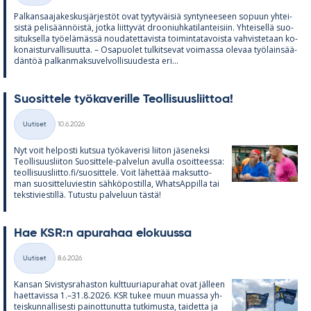
Pal­kan­saa­ja­kes­kus­jär­jes­töt ovat tyy­ty­väi­siä syn­ty­nee­seen so­puun yh­tei­
sistä pe­li­sään­nöistä, jotka liit­ty­vät droo­niuh­ka­ti­lan­tei­siin. Yh­tei­sellä suo­
si­tuk­sella työ­elä­mässä nou­da­tet­ta­vista toi­min­ta­ta­voista vah­vis­te­taan ko­
ko­nais­tur­val­li­suutta. – Os­a­puo­let tul­kit­se­vat voi­massa ole­vaa työ­lain­sää­
dän­töä pal­kan­mak­su­vel­vol­li­suu­desta eri...
Suo­sit­tele työ­ka­ve­rille Teol­li­suus­liit­toa!
Kirjoitettu
Uutiset
10.6.2026
Kategoriat
Nyt voit hel­posti kut­sua työ­ka­ve­risi lii­ton jä­se­neksi
Teol­li­suus­lii­ton Suo­sit­tele-pal­ve­lun avulla osoit­teessa:
teol­li­suus­liitto.fi/suo­sit­tele. Voit lä­het­tää mak­sut­to­
man suo­sit­te­lu­vies­tin säh­kö­pos­tilla, What­sAp­pilla tai
teks­ti­vies­tillä. Tu­tustu pal­ve­luun tästä!
Hae KSR:n apu­ra­haa elo­kuussa
Kirjoitettu
Uutiset
8.6.2026
Kategoriat
Kan­san Si­vis­tys­ra­has­ton kult­tuu­ria­pu­ra­hat ovat jäl­leen
haet­ta­vissa 1.–31.8.2026. KSR tu­kee muun muassa yh­
teis­kun­nal­li­sesti pai­not­tu­nutta tut­ki­musta, tai­detta ja