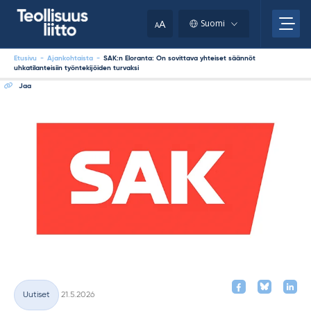
Skip
your
to
A
Suomi
A
content
clipboard.)
Etusivu
-
Ajankohtaista
-
SAK:n Eloranta: On sovittava yhteiset säännöt
uhkatilanteisiin työntekijöiden turvaksi
Jaa
Kirjoitettu
Uutiset
21.5.2026
Kategoriat