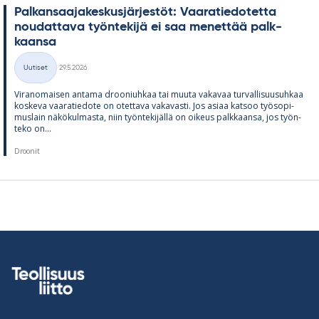
Pal­kan­saa­ja­kes­kus­jär­jes­töt: Vaa­ra­tie­do­tetta
nou­dat­tava työn­te­kijä ei saa me­net­tää palk­
kaansa
Kirjoitettu
Uutiset
29.5.2026
Kategoriat
Vi­ran­omai­sen an­tama droo­niuh­kaa tai muuta va­ka­vaa tur­val­li­suusuh­kaa
kos­keva vaa­ra­tie­dote on otet­tava va­ka­vasti. Jos asiaa kat­soo työ­so­pi­
mus­lain nä­kö­kul­masta, niin työn­te­ki­jällä on oi­keus palk­kaansa, jos työn­
teko on...
Droonit