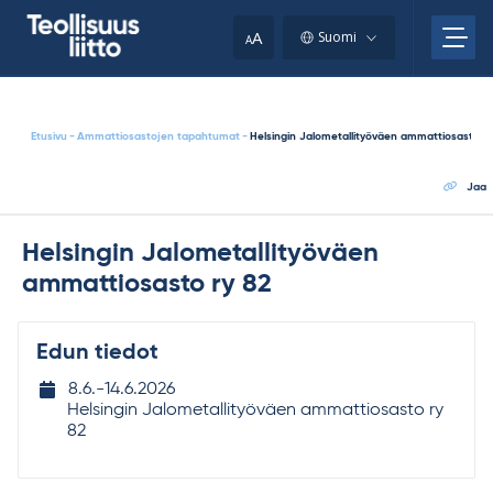
Skip
your
to
A
Suomi
A
content
clipboard.)
Etusivu
-
Ammattiosastojen tapahtumat
-
Helsingin Jalometallityöväen ammattiosasto ry
Jaa
Helsingin Jalometallityöväen
ammattiosasto ry 82
Edun tiedot
Tapahtuman
8.6.-​
14.6.2026
ajankohta
Helsingin Jalometallityöväen ammattiosasto ry
82