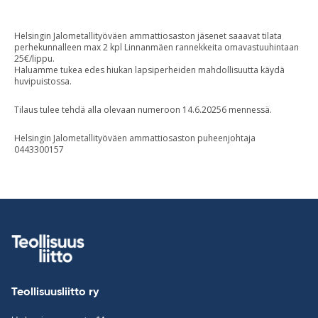
Helsingin Jalometallityöväen ammattiosaston jäsenet saaavat tilata
perhekunnalleen max 2 kpl Linnanmäen rannekkeita omavastuuhintaan
25€/lippu.
Haluamme tukea edes hiukan lapsiperheiden mahdollisuutta käydä
huvipuistossa.
Tilaus tulee tehdä alla olevaan numeroon 14.6.20256 mennessä.
Helsingin Jalometallityöväen ammattiosaston puheenjohtaja
0443300157
Teollisuusliitto ry