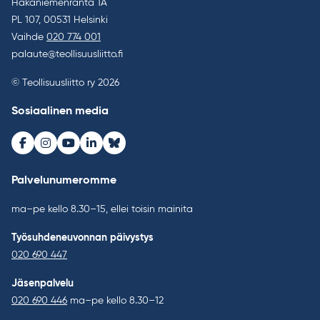
Hakaniemenranta 1A
PL 107, 00531 Helsinki
Vaihde
020 774 001
palaute@teollisuusliitto.fi
© Teollisuusliitto ry 2026
Sosiaalinen media
Facebook
Instagram
Youtube
LinkedIn
Bluesky
Palvelunumeromme
ma–pe kello 8.30–15, ellei toisin mainita
Työsuhdeneuvonnan päivystys
020 690 447
Jäsenpalvelu
020 690 446
ma–pe kello 8.30–12