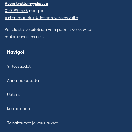
Avoin työttömyyskassa
020 690 455
ma–pe,
tarkemmat ajat A-kassan verkkosivuilla
Puheluista veloitetaan vain paikallisverkko- tai
matkapuhelinmaksu.
Navigoi
Yhteystiedot
Anna palautetta
Uutiset
Kouluttaudu
Tapahtumat ja koulutukset