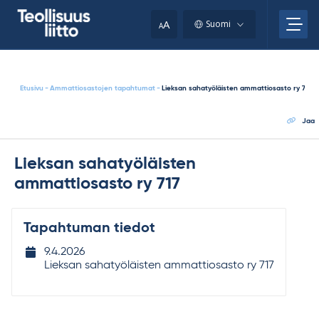
Skip
your
to
A
Suomi
A
content
clipboard.)
Etusivu
-
Ammattiosastojen tapahtumat
-
Lieksan sahatyöläisten ammattiosasto ry 717
Jaa
Lieksan sahatyöläisten
ammattiosasto ry 717
Tapahtuman tiedot
Tapahtuman
9.4.2026
ajankohta
Lieksan sahatyöläisten ammattiosasto ry 717