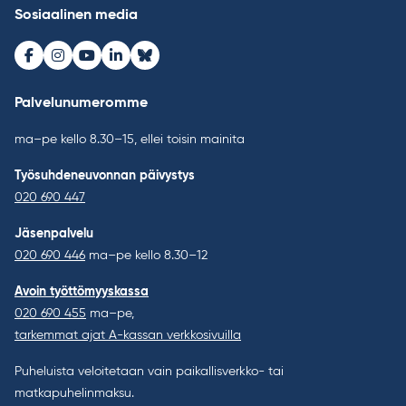
Sosiaalinen media
Facebook
Instagram
Youtube
LinkedIn
Bluesky
Palvelunumeromme
ma–pe kello 8.30–15, ellei toisin mainita
Työsuhdeneuvonnan päivystys
020 690 447
Jäsenpalvelu
020 690 446
ma–pe kello 8.30–12
Avoin työttömyyskassa
020 690 455
ma–pe,
tarkemmat ajat A-kassan verkkosivuilla
Puheluista veloitetaan vain paikallisverkko- tai
matkapuhelinmaksu.