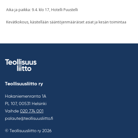
Aika ja paikka: 9.4. klo 17, Hotelli Puustelli
Kevätkokous, käsitellään sääntöjenmääräiset asiat ja kesän toimintaa
Teollisuusliitto ry
Hakaniemenranta 1A
PL 107, 00531 Helsinki
Vaihde
020 774 001
palaute@teollisuusliitto.fi
© Teollisuusliitto ry 2026