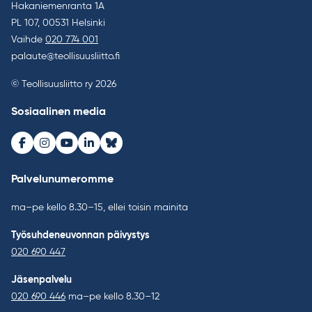
Hakaniemenranta 1A
PL 107, 00531 Helsinki
Vaihde
020 774 001
palaute@teollisuusliitto.fi
© Teollisuusliitto ry 2026
Sosiaalinen media
Facebook
Instagram
Youtube
LinkedIn
Bluesky
Palvelunumeromme
ma–pe kello 8.30–15, ellei toisin mainita
Työsuhdeneuvonnan päivystys
020 690 447
Jäsenpalvelu
020 690 446
ma–pe kello 8.30–12