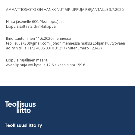
AMMATTIOSASTO ON HANKKINUT VIP-LIPPUJA PERJANTAILLE 3.7.2026
Hinta jäsenelle 60€. Yksi lippu/jäsen.
Lippu sisältää 2 drinkkilippua.
Ilmoittautuminen 11.6.2026 mennessä
teollisuus730@gmail.com
, johon mennessä maksu Lohjan Puutyöväen
ao ry:n tilille: FI72 4006 0010 312177 viitenumero 123437.
Lippuja rajallinen määrä.
Avec-lippuja voi kysellä 12.6 alkaen hinta 159 €.
Teollisuusliitto ry