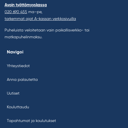
Avoin työttömyyskassa
020 690 455
ma–pe,
tarkemmat ajat A-kassan verkkosivuilla
Puheluista veloitetaan vain paikallisverkko- tai
matkapuhelinmaksu.
Navigoi
Yhteystiedot
Anna palautetta
Uutiset
Kouluttaudu
Tapahtumat ja koulutukset