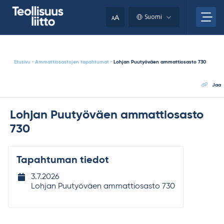
Skip
your
to
A
Suomi
A
content
clipboard.)
Etusivu
-
Ammattiosastojen tapahtumat
-
Lohjan Puutyöväen ammattiosasto 730
Jaa
Lohjan Puutyöväen ammattiosasto
730
Tapahtuman tiedot
Tapahtuman
3.7.2026
ajankohta
Lohjan Puutyöväen ammattiosasto 730