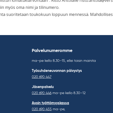
listun lomatukiarvontaan”. Risto Anttilalle
risto.anttila@ver
iin myös oma nimi ja tilinumero.
nta suoritetaan toukokuun loppuun mennessä. Mahdollisesta
Palvelunumeromme
ma–pe kello 8.30–15, ellei toisin mainita
Työsuhdeneuvonnan päivystys
020 690 447
Jäsenpalvelu
020 690 446
ma–pe kello 8.30–12
Avoin työttömyyskassa
020 690 455
ma–pe,