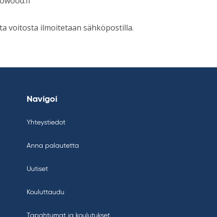
sowood.fi
 voitosta ilmoitetaan sähköpostilla.
Navigoi
Yhteystiedot
Anna palautetta
Uutiset
Kouluttaudu
Tapahtumat ja koulutukset