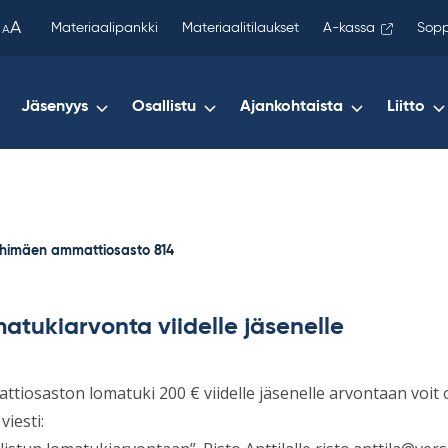
been
A
Materiaalipankki
Materiaalitilaukset
A-kassa
Sopp
A
copied
to
your
Jäsenyys
Osallistu
Ajankohtaista
Liitto
clipboard.)
iihimäen ammattiosasto 814
atukiarvonta viidelle jäsenelle
tiosaston lomatuki 200 € viidelle jäsenelle arvontaan voit 
viesti: