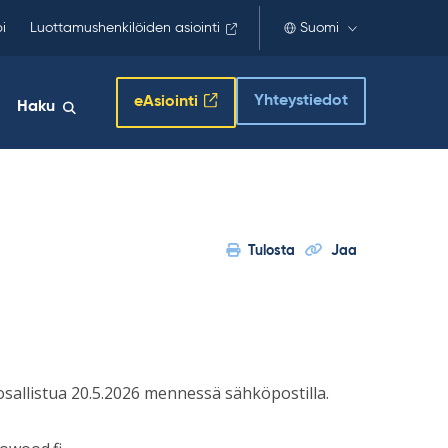
i
Luottamushenkilöiden asiointi
Suomi
Yhteystiedot
eAsiointi
Haku
Tulosta
Jaa
osallistua 20.5.2026 mennessä sähköpostilla.