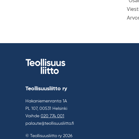
”Osal
Viest
Arvo
Teollisuusliitto ry
Hakaniemenranta 1A
PL 107, 00531 Helsinki
Vaihde
020 774 001
palaute@teollisuusliitto.fi
© Teollisuusliitto ry 2026