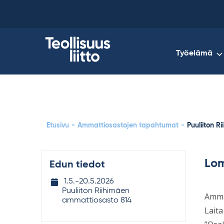
Skip
to
content
Työelämä
Etusivu
-
Ammattiosastojen tapahtumat
-
Puuliiton R
Lom
Edun tiedot
Tapahtuman
1.5.-​
20.5.2026
ajankohta
Puuliiton Riihimäen
Ammat
ammattiosasto 814
Laita 