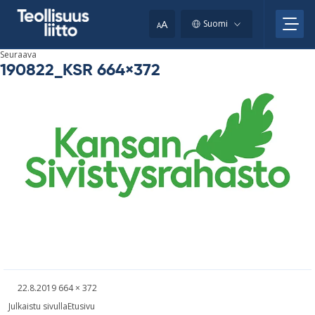
Skip
your
to
A
Suomi
A
content
clipboard.)
Seuraava
190822_KSR 664×372
Kirjoitettu
Täysikokoinen
22.8.2019
664 × 372
kuva
Artikkelien
Julkaistu sivulla
Etusivu