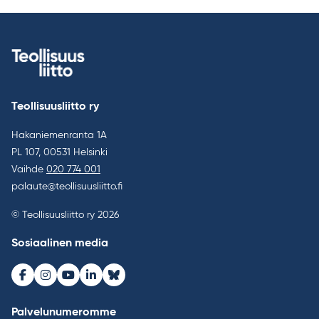
selaus
Teollisuusliitto ry
Hakaniemenranta 1A
PL 107, 00531 Helsinki
Vaihde
020 774 001
palaute@teollisuusliitto.fi
© Teollisuusliitto ry 2026
Sosiaalinen media
Facebook
Instagram
Youtube
LinkedIn
Bluesky
Palvelunumeromme