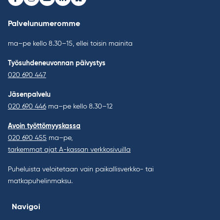
Facebook
Instagram
Youtube
LinkedIn
Bluesky
Palvelunumeromme
ma–pe kello 8.30–15, ellei toisin mainita
Työsuhdeneuvonnan päivystys
020 690 447
Jäsenpalvelu
020 690 446
ma–pe kello 8.30–12
Avoin työttömyyskassa
020 690 455
ma–pe,
tarkemmat ajat A-kassan verkkosivuilla
Puheluista veloitetaan vain paikallisverkko- tai
matkapuhelinmaksu.
Navigoi