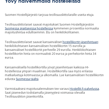
Yövy halvemmalla hostelleissa
Suomen Hostellijärjestö tarjoaa teollisuusliittolaisille useita etuja.
Teollisuusliittolaiset saavat majoitukset Suomen Hostellijärjestön
Suomessa sijaitsevissa hostelleissa
kymmenen prosenttia normaalia
majoitushintaa edullisemmin. Etu on henkilökohtainen.
Teollisuusliittolaiset saavat kansainväliset
hostellikortit jäsenhintaan
:
henkilökohtaisen kansainvälisen hostellikortin 15 eurolla ja
kansainväliset hostellikortit perheelle 29 eurolla. Henkilökohtaisen
hostellikortin hinta on normaalisti 20 euroa ja perhekortin hinta 34
euroa.
Kansainvälisellä hostellikortilla yövyt jäsenhintaan kaikissa HI-
hostelleissa ympäri maailman. Hostellikortilla saa myös erilaisia
matkailuetuja kotimaassa ja ulkomailla. Lue kansainvälisen hostellikortin
eduista
Suomessa täältä
.
Varmistaaksesi majoitusalennuksen tee varaus
Hostellit.fi-palvelussa
.
Saat jäsenedun todistamalla jäsenyytesi voimassa olevalla
Teollisuusliiton jäsenkortilla.