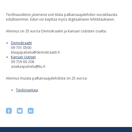
Teollisuusliiton jäsenenä voit tilata palkansaajalehden vuositilausta
edullisemmin. Edun voi käyttää myös digitaaliseen lehtitilaukseen.
Alennus on 35 euroa Demokraatin ja Kansan Uutisten osalta:
Demokraatti
09 701 0500
tilaajapalvelu@demokraatti.fi
Kansan Uutiset
09 759 60 208
asiakaspalvelu@ku.fi
Alennus muista palkansaajalehdistä on 25 euroa:
Tiedonantaja