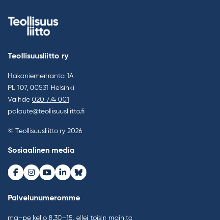
Teollisuusliitto ry
Hakaniemenranta 1A
PL 107, 00531 Helsinki
Vaihde
020 774 001
palaute@teollisuusliitto.fi
© Teollisuusliitto ry 2026
Sosiaalinen media
Facebook
Instagram
Youtube
LinkedIn
Bluesky
Palvelunumeromme
ma–pe kello 8.30–15, ellei toisin mainita