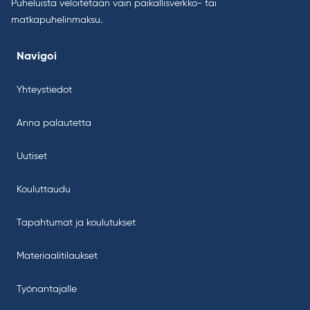
Puheluista veloitetaan vain paikallisverkko- tai
matkapuhelinmaksu.
Navigoi
Yhteystiedot
Anna palautetta
Uutiset
Kouluttaudu
Tapahtumat ja koulutukset
Materiaalitilaukset
Työnantajalle