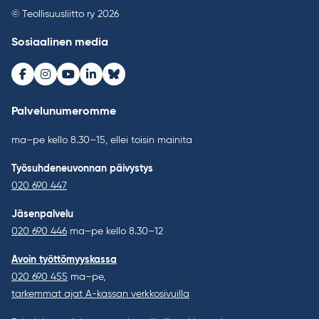
© Teollisuusliitto ry 2026
Sosiaalinen media
Facebook
Instagram
Youtube
LinkedIn
Bluesky
Palvelunumeromme
ma–pe kello 8.30–15, ellei toisin mainita
Työsuhdeneuvonnan päivystys
020 690 447
Jäsenpalvelu
020 690 446
ma–pe kello 8.30–12
Avoin työttömyyskassa
020 690 455
ma–pe,
tarkemmat ajat A-kassan verkkosivuilla