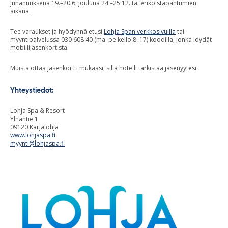
juhannuksena 19.–20.6, jouluna 24.–25.12. tai erikoistapahtumien
aikana.
Tee varaukset ja hyödynnä etusi
Lohja Span verkkosivuilla
tai
myyntipalvelussa 030 608 40 (ma–pe kello 8–17) koodilla, jonka löydät
mobiilijäsenkortista.
Muista ottaa jäsenkortti mukaasi, sillä hotelli tarkistaa jäsenyytesi.
Yhteystiedot:
Lohja Spa & Resort
Ylhäntie 1
09120 Karjalohja
www.lohjaspa.fi
myynti@lohjaspa.fi