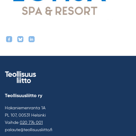
Teollisuusliitto ry
Hakaniemenranta 1A
PL 107, 00531 Helsinki
Vaihde
020 774 001
palaute@teollisuusliitto.fi