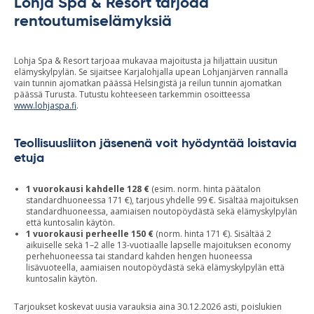
Lohja Spa & Resort tarjoaa
rentoutumiselämyksiä
Lohja Spa & Resort tarjoaa mukavaa majoitusta ja hiljattain uusitun
elämyskylpylän. Se sijaitsee Karjalohjalla upean Lohjanjärven rannalla
vain tunnin ajomatkan päässä Helsingistä ja reilun tunnin ajomatkan
päässä Turusta. Tutustu kohteeseen tarkemmin osoitteessa
www.lohjaspa.fi
.
Teollisuusliiton jäsenenä voit hyödyntää loistavia
etuja
1 vuorokausi kahdelle 128 €
(esim. norm. hinta päätalon
standardhuoneessa 171 €), tarjous yhdelle 99 €. Sisältää majoituksen
standardhuoneessa, aamiaisen noutopöydästä sekä elämyskylpylän
että kuntosalin käytön.
1 vuorokausi perheelle 150 €
(norm. hinta 171 €). Sisältää 2
aikuiselle sekä 1–2 alle 13-vuotiaalle lapselle majoituksen economy
perhehuoneessa tai standard kahden hengen huoneessa
lisävuoteella, aamiaisen noutopöydästä sekä elämyskylpylän että
kuntosalin käytön.
Tarjoukset koskevat uusia varauksia aina 30.12.2026 asti, poislukien