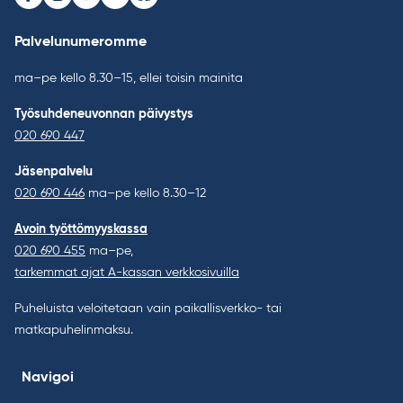
Facebook
Instagram
Youtube
LinkedIn
Bluesky
Palvelunumeromme
ma–pe kello 8.30–15, ellei toisin mainita
Työsuhdeneuvonnan päivystys
020 690 447
Jäsenpalvelu
020 690 446
ma–pe kello 8.30–12
Avoin työttömyyskassa
020 690 455
ma–pe,
tarkemmat ajat A-kassan verkkosivuilla
Puheluista veloitetaan vain paikallisverkko- tai
matkapuhelinmaksu.
Navigoi