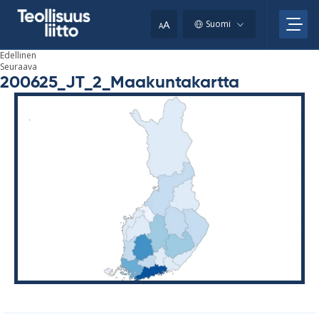
Skip
your
to
A
Suomi
A
content
clipboard.)
Edellinen
Seuraava
200625_JT_2_Maakuntakartta