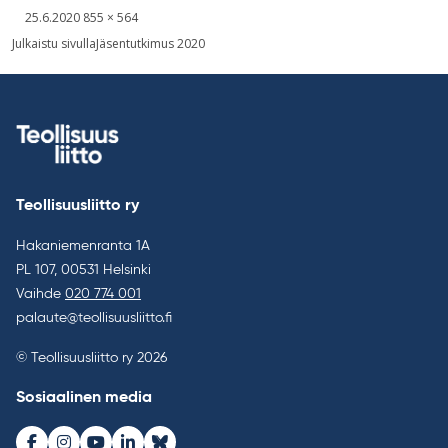
Kirjoitettu
Täysikokoinen
25.6.2020
855 × 564
kuva
Artikkelien
Julkaistu sivulla
Jäsentutkimus 2020
selaus
Teollisuusliitto ry
Hakaniemenranta 1A
PL 107, 00531 Helsinki
Vaihde
020 774 001
palaute@teollisuusliitto.fi
© Teollisuusliitto ry 2026
Sosiaalinen media