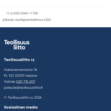
Kirjoitettu
Täysikokoinen
11.6.2020
2560 × 1709
kuva
Artikkelien
Julkaistu sivulla
Jäsentutkimus 2020
selaus
Teollisuusliitto ry
Hakaniemenranta 1A
PL 107, 00531 Helsinki
Vaihde
020 774 001
palaute@teollisuusliitto.fi
© Teollisuusliitto ry 2026
Sosiaalinen media