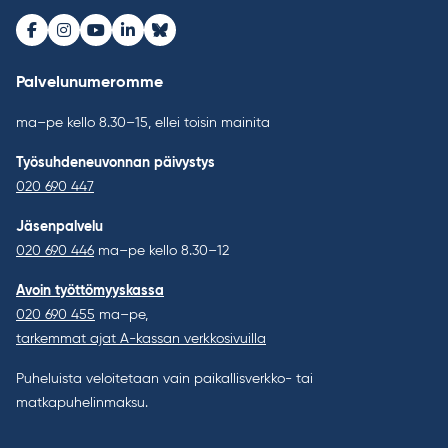
Facebook
Instagram
Youtube
LinkedIn
Bluesky
Palvelunumeromme
ma–pe kello 8.30–15, ellei toisin mainita
Työsuhdeneuvonnan päivystys
020 690 447
Jäsenpalvelu
020 690 446
ma–pe kello 8.30–12
Avoin työttömyyskassa
020 690 455
ma–pe,
tarkemmat ajat A-kassan verkkosivuilla
Puheluista veloitetaan vain paikallisverkko- tai
matkapuhelinmaksu.