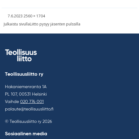
Kirjoitettu
Täysikokoinen
7.6.2023
2560 × 1704
kuva
Artikkelien
Julkaistu sivulla
Liitto pysyy jäsenten pulssilla
selaus
Teollisuusliitto ry
Hakaniemenranta 1A
PL 107, 00531 Helsinki
Vaihde
020 774 001
palaute@teollisuusliitto.fi
© Teollisuusliitto ry 2026
Sosiaalinen media