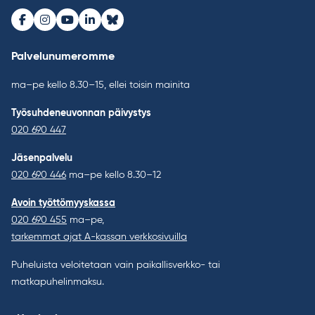
Facebook
Instagram
Youtube
LinkedIn
Bluesky
Palvelunumeromme
ma–pe kello 8.30–15, ellei toisin mainita
Työsuhdeneuvonnan päivystys
020 690 447
Jäsenpalvelu
020 690 446
ma–pe kello 8.30–12
Avoin työttömyyskassa
020 690 455
ma–pe,
tarkemmat ajat A-kassan verkkosivuilla
Puheluista veloitetaan vain paikallisverkko- tai
matkapuhelinmaksu.