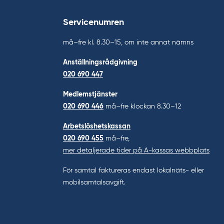
Servicenumren
må–fre kl. 8.30–15, om inte annat nämns
Anställningsrådgivning
020 690 447
Medlemstjänster
020 690 446
må–fre klockan 8.30–12
Arbetslöshetskassan
020 690 455
må–fre,
mer detaljerade tider på A-kassas webbplats
För samtal faktureras endast lokalnäts- eller
mobilsamtalsavgift.