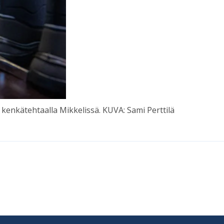
 ken­kä­teh­taal­la Mik­ke­lis­sä. KUVA: Sami Pert­tilä