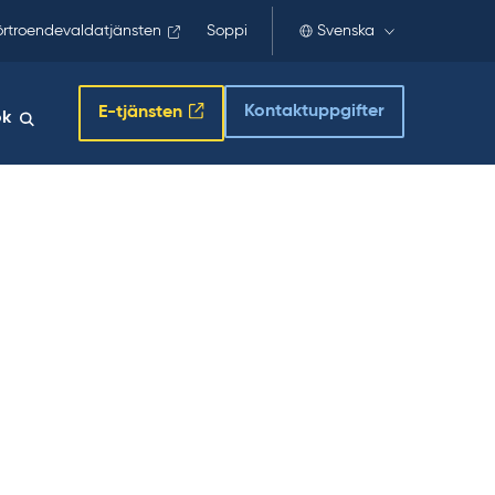
örtroendevaldatjänsten
Soppi
Svenska
Kontaktuppgifter
E-tjänsten
ök