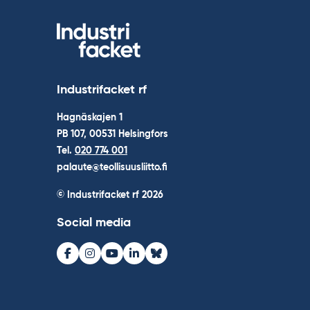
Industrifacket rf
Hagnäskajen 1
PB 107, 00531 Helsingfors
Tel.
020 774 001
palaute@teollisuusliitto.fi
© Industrifacket rf
2026
Social media
Facebook
Instagram
Youtube
LinkedIn
Bluesky