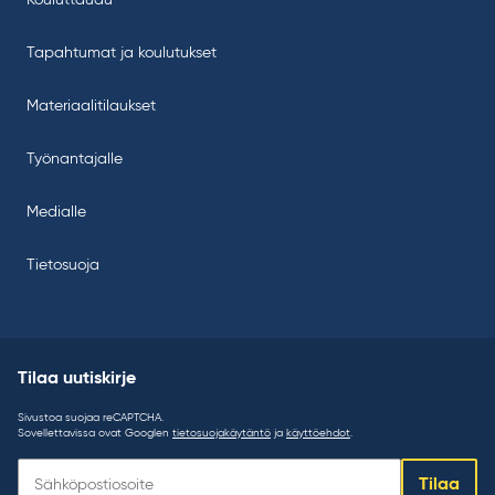
Kouluttaudu
Tapahtumat ja koulutukset
Materiaalitilaukset
Työnantajalle
Medialle
Tietosuoja
Tilaa uutiskirje
Sivustoa suojaa reCAPTCHA.
Sovellettavissa ovat Googlen
tietosuojakäytäntö
ja
käyttöehdot
.
Tilaa
Tilaa
uutiskirje: