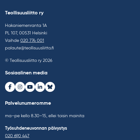
Teollisuusliitto ry
Hakaniemenranta 1A
PL 107, 00531 Helsinki
Vaihde
020 774 001
palaute@teollisuusliitto.fi
© Teollisuusliitto ry 2026
Sosiaalinen media
Facebook
Instagram
Youtube
LinkedIn
Bluesky
Palvelunumeromme
ma–pe kello 8.30–15, ellei toisin mainita
Työsuhdeneuvonnan päivystys
020 690 447