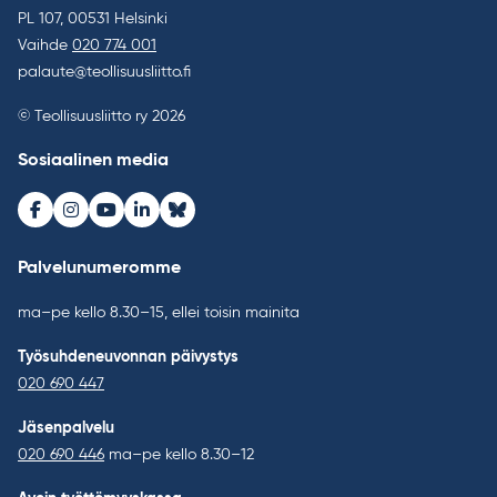
PL 107, 00531 Helsinki
Vaihde
020 774 001
palaute@teollisuusliitto.fi
© Teollisuusliitto ry 2026
Sosiaalinen media
Facebook
Instagram
Youtube
LinkedIn
Bluesky
Palvelunumeromme
ma–pe kello 8.30–15, ellei toisin mainita
Työsuhdeneuvonnan päivystys
020 690 447
Jäsenpalvelu
020 690 446
ma–pe kello 8.30–12