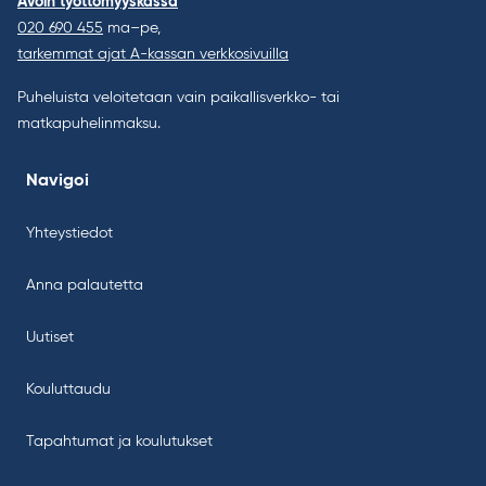
Avoin työttömyyskassa
020 690 455
ma–pe,
tarkemmat ajat A-kassan verkkosivuilla
Puheluista veloitetaan vain paikallisverkko- tai
matkapuhelinmaksu.
Navigoi
Yhteystiedot
Anna palautetta
Uutiset
Kouluttaudu
Tapahtumat ja koulutukset