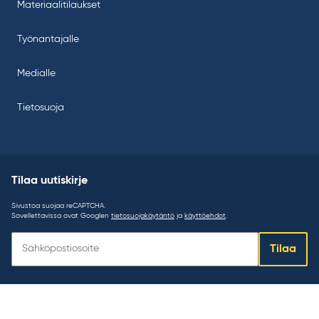
Materiaalitilaukset
Työnantajalle
Medialle
Tietosuoja
Tilaa uutiskirje
Sivustoa suojaa reCAPTCHA.
Sovellettavissa ovat Googlen
tietosuojakäytäntö
ja
käyttöehdot
.
Tilaa
Tilaa
uutiskirje: