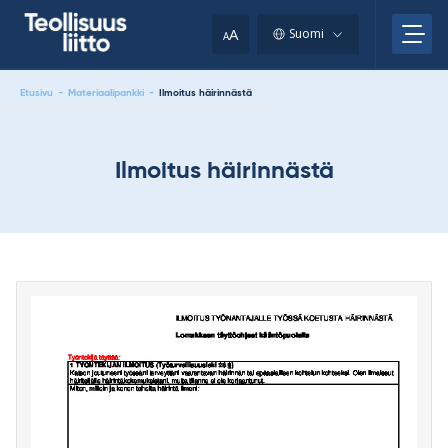
Skip
your
to
A
Suomi
A
content
clipboard.)
Etusivu
-
Materiaalipankki
-
Ilmoitus häirinnästä
Ilmoitus häirinnästä