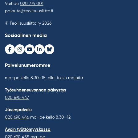
Vaihde
020 774 001
palaute@teollisuusliitto.fi
© Teollisuusliitto ry 2026
Sosiaalinen media
Facebook
Instagram
Youtube
LinkedIn
Bluesky
Palvelunumeromme
ma–pe kello 8.30–15, ellei toisin mainita
Työsuhdeneuvonnan päivystys
020 690 447
Jäsenpalvelu
020 690 446
ma–pe kello 8.30–12
Avoin työttömyyskassa
020 690 455
ma–pe,