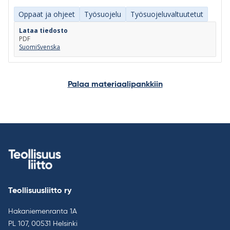
Oppaat ja ohjeet
Työsuojelu
Työsuojeluvaltuutetut
Lataa tiedosto
PDF
Suomi
Svenska
Palaa materiaalipankkiin
Teollisuusliitto ry
Hakaniemenranta 1A
PL 107, 00531 Helsinki