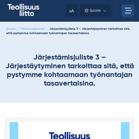
Skip
your
to
A
Suomi
A
content
clipboard.)
Etusivu
-
Materiaalipankki
-
Järjestämisjuliste 3 – Järjestäytyminen tarkoittaa sitä,
että pystymme kohtaamaan työnantajan tasavertaisina.
Järjestämisjuliste 3 –
Järjestäytyminen tarkoittaa sitä, että
pystymme kohtaamaan työnantajan
tasavertaisina.