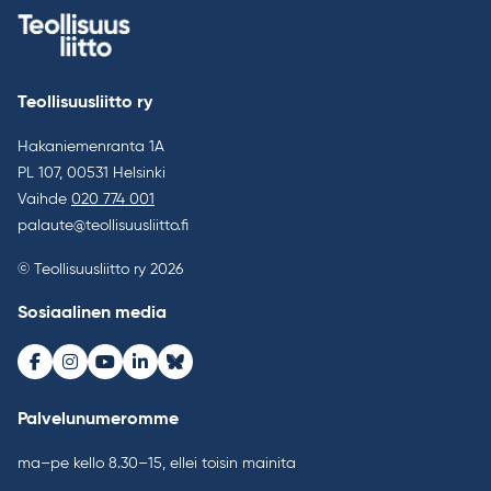
Teollisuusliitto ry
Hakaniemenranta 1A
PL 107, 00531 Helsinki
Vaihde
020 774 001
palaute@teollisuusliitto.fi
© Teollisuusliitto ry 2026
Sosiaalinen media
Facebook
Instagram
Youtube
LinkedIn
Bluesky
Palvelunumeromme
ma–pe kello 8.30–15, ellei toisin mainita