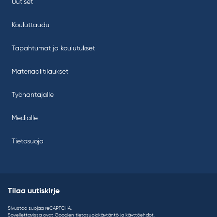
Uutiset
Kouluttaudu
Tapahtumat ja koulutukset
Materiaalitilaukset
Työnantajalle
Medialle
Tietosuoja
Tilaa uutiskirje
Sivustoa suojaa reCAPTCHA.
Sovellettavissa ovat Googlen
tietosuojakäytäntö
ja
käyttöehdot
.