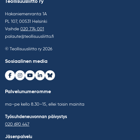
Teollisuusliitto ry
Hakaniemenranta 1A
PL 107, 00531 Helsinki
Vaihde
020 774 001
palaute@teollisuusliitto.fi
© Teollisuusliitto ry 2026
Sosiaalinen media
Facebook
Instagram
Youtube
LinkedIn
Bluesky
Palvelunumeromme
ma–pe kello 8.30–15, ellei toisin mainita
Työsuhdeneuvonnan päivystys
020 690 447
Jäsenpalvelu