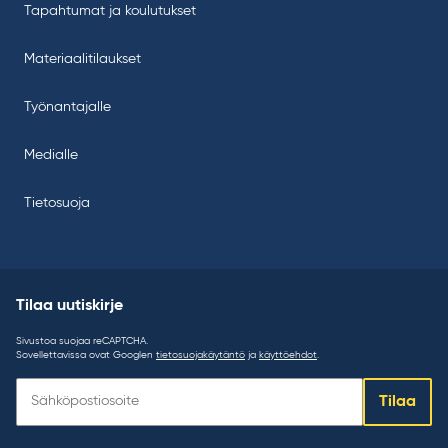
Tapahtumat ja koulutukset
Materiaalitilaukset
Työnantajalle
Medialle
Tietosuoja
Tilaa uutiskirje
Sivustoa suojaa reCAPTCHA.
Sovellettavissa ovat Googlen
tietosuojakäytäntö
ja
käyttöehdot
.
Tilaa
Tilaa
uutiskirje: