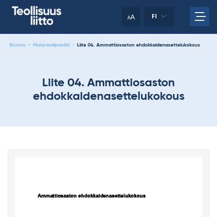
Skip
your
to
A
FI
A
content
clipboard.)
Etusivu
-
Materiaalipankki
-
Liite 04. Ammattiosaston ehdokkaidenasettelukokous
Liite 04. Ammattiosaston
ehdokkaidenasettelukokous