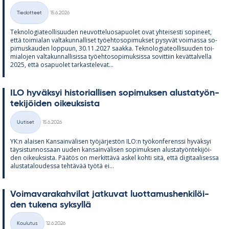
Kirjoitettu
Tiedotteet
15.6.2026
Kategoriat
Tek­no­lo­gia­teol­li­suu­den neu­vot­te­luos­a­puo­let ovat yh­tei­sesti so­pi­neet,
että toi­mia­lan val­ta­kun­nal­li­set työ­eh­to­so­pi­muk­set py­sy­vät voi­massa so­
pi­mus­kau­den lop­puun, 30.11.2027 saakka. Tek­no­lo­gia­teol­li­suu­den toi­
mia­lo­jen val­ta­kun­nal­li­sissa työ­eh­to­so­pi­muk­sissa so­vit­tiin ke­vät­tal­vella
2025, että os­a­puo­let tar­kas­te­le­vat...
ILO hy­väk­syi his­to­rial­li­sen so­pi­muk­sen alus­ta­työn­
te­ki­jöi­den oi­keuk­sista
Kirjoitettu
Uutiset
15.6.2026
Kategoriat
YK:n alai­sen Kan­sain­vä­li­sen työ­jär­jes­tön ILO:n työ­kon­fe­renssi hy­väk­syi
täy­sis­tun­nos­saan uu­den kan­sain­vä­li­sen so­pi­muk­sen alus­ta­työn­te­ki­jöi­
den oi­keuk­sista. Pää­tös on mer­kit­tävä as­kel kohti sitä, että di­gi­taa­li­sessa
alus­ta­ta­lou­dessa teh­tä­vää työtä ei...
Voi­ma­va­ra­kah­vi­lat jat­ku­vat luot­ta­mus­hen­ki­löi­
den tu­kena syk­syllä
Kirjoitettu
Koulutus
12.6.2026
Kategoriat