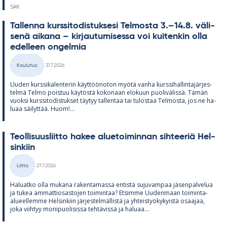
SAK
Tal­lenna kurs­si­to­dis­tuk­sesi Tel­mosta 3.–14.8. vä­li­
senä ai­kana – kir­jau­tu­mi­sessa voi kui­ten­kin olla
edel­leen on­gel­mia
Kirjoitettu
Koulutus
31.7.2026
Kategoriat
Uu­den kurs­si­ka­len­te­rin käyt­töö­no­ton myötä vanha kurs­si­hal­lin­ta­jär­jes­
telmä Telmo pois­tuu käy­töstä ko­ko­naan elo­kuun puo­li­vä­lissä. Tä­män
vuoksi kurs­si­to­dis­tuk­set täy­tyy tal­len­taa tai tu­los­taa Tel­mosta, jos ne ha­
luaa säi­lyt­tää. Huom!...
Teol­li­suus­liitto ha­kee alue­toi­min­nan sih­tee­riä Hel­
sin­kiin
Kirjoitettu
Liitto
27.7.2026
Kategoriat
Ha­luatko olla mu­kana ra­ken­ta­massa en­tistä su­ju­vam­paa jä­sen­pal­ve­lua
ja tu­kea am­mat­tio­sas­to­jen toi­min­taa? Et­simme Uu­den­maan toi­minta-
alu­eel­lemme Hel­sin­kiin jär­jes­tel­mäl­listä ja yh­teis­työ­ky­kyistä osaa­jaa,
joka viih­tyy mo­ni­puo­li­sissa teh­tä­vissä ja ha­luaa...