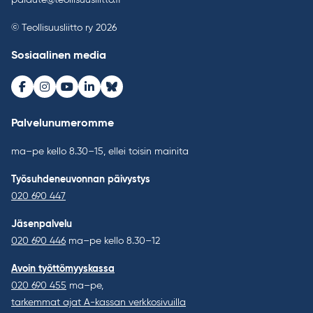
palaute@teollisuusliitto.fi
© Teollisuusliitto ry 2026
Sosiaalinen media
Facebook
Instagram
Youtube
LinkedIn
Bluesky
Palvelunumeromme
ma–pe kello 8.30–15, ellei toisin mainita
Työsuhdeneuvonnan päivystys
020 690 447
Jäsenpalvelu
020 690 446
ma–pe kello 8.30–12
Avoin työttömyyskassa
020 690 455
ma–pe,
tarkemmat ajat A-kassan verkkosivuilla