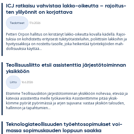
ICJ rat­kaisu vah­vis­taa lakko-oi­keutta – ra­joi­tus­
ten yli­lyön­nit on kor­jat­tava
Kirjoitettu
Tiedotteet
17.6.2026
Kategoriat
Pet­teri Or­pon hal­li­tus on ki­ris­tä­nyt lakko-oi­keutta ko­valla kä­dellä. Ra­joi­
tuk­sia on koh­dis­tettu eri­tyi­sesti tu­ki­työ­tais­te­lui­hin, po­liit­ti­siin lak­koi­hin ja
hy­vi­tys­sak­koja on nos­tettu ta­solle, joka hei­ken­tää työn­te­ki­jöi­den mah­
dol­li­suuk­sia käyt­tää...
Teol­li­suus­liitto et­sii as­sis­tent­tia jär­jes­tö­toi­min­nan
yk­sik­köön
Kirjoitettu
Liitto
16.6.2026
Kategoriat
Et­simme Teol­li­suus­lii­ton jär­jes­tö­toi­min­nan yk­sik­köön no­he­vaa, ete­vää ja
kä­te­vää as­sis­tent­tia meille työ­ka­ve­riksi As­sis­tent­timme pi­tää yk­sik­
kömme pyö­rät pyö­ri­mässä ja ar­jen su­ju­vana: vas­taa yk­si­kön ta­lou­den,
hal­lin­non ja ta­pah­tu­mien...
Tek­no­lo­gia­teol­li­suu­den työ­eh­to­so­pi­muk­set voi­
massa so­pi­mus­kau­den lop­puun saakka