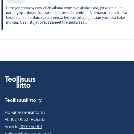
Liitto jär­jes­tää syk­syn 2026 ai­kana voi­ma­va­ra­kah­vi­loita, jotka on suun­
nattu työ­paik­ko­jen luot­ta­mus­teh­tä­vissä toi­mi­ville. Voi­ma­va­ra­kah­vi­loissa
kes­kus­tel­laan eri­lai­sista ti­lan­teista työ­pai­koilla ja jae­taan yh­dessä ko­ke­
muk­sia. Osal­lis­tu­jat ovat saa­neet ti­lai­suuk­sissa...
Teollisuusliitto ry
Hakaniemenranta 1A
PL 107, 00531 Helsinki
Vaihde
020 774 001