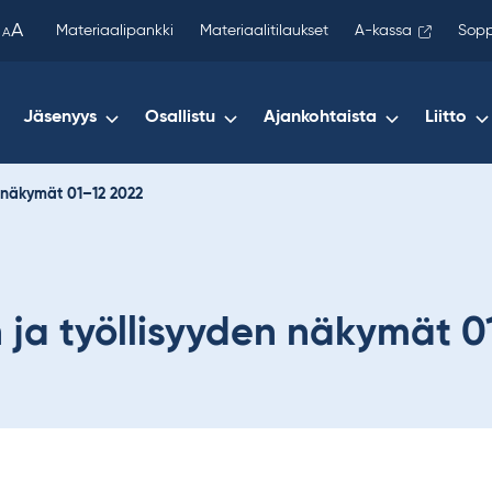
been
A
Materiaalipankki
Materiaalitilaukset
A-kassa
Sopp
A
copied
to
your
Jäsenyys
Osallistu
Ajankohtaista
Liitto
clipboard.)
n näkymät 01–12 2022
 ja työllisyyden näkymät 0