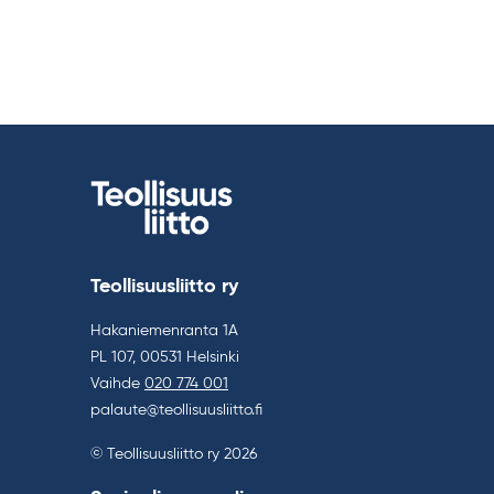
Teollisuusliitto ry
Hakaniemenranta 1A
PL 107, 00531 Helsinki
Vaihde
020 774 001
palaute@teollisuusliitto.fi
© Teollisuusliitto ry 2026