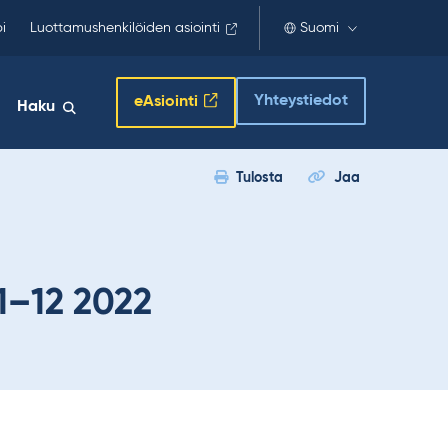
i
Luottamushenkilöiden asiointi
Suomi
Yhteystiedot
eAsiointi
Haku
Tulosta
Jaa
1–12 2022