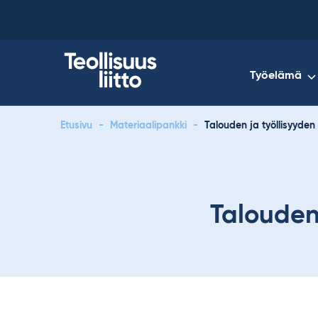
Skip
to
content
Työelämä
Etusivu
-
Materiaalipankki
-
Talouden ja työllisyyde
Talouden