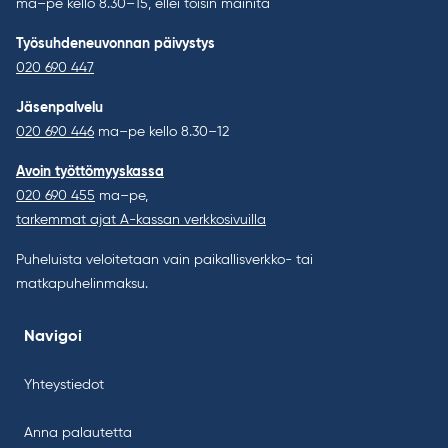
ma–pe kello 8.30–15, ellei toisin mainita
Työsuhdeneuvonnan päivystys
020 690 447
Jäsenpalvelu
020 690 446
ma–pe kello 8.30–12
Avoin työttömyyskassa
020 690 455
ma–pe,
tarkemmat ajat A-kassan verkkosivuilla
Puheluista veloitetaan vain paikallisverkko- tai
matkapuhelinmaksu.
Navigoi
Yhteystiedot
Anna palautetta