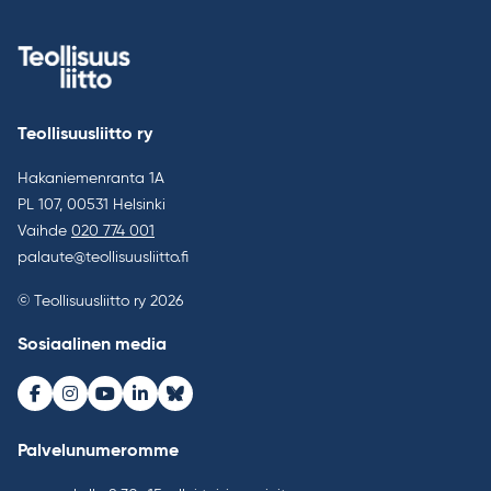
Teollisuusliitto ry
Hakaniemenranta 1A
PL 107, 00531 Helsinki
Vaihde
020 774 001
palaute@teollisuusliitto.fi
© Teollisuusliitto ry 2026
Sosiaalinen media
Facebook
Instagram
Youtube
LinkedIn
Bluesky
Palvelunumeromme