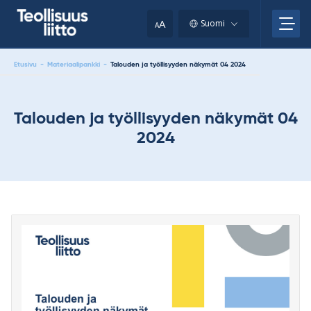
Skip
your
to
A
Suomi
A
content
clipboard.)
Etusivu
-
Materiaalipankki
-
Talouden ja työllisyyden näkymät 04 2024
Talouden ja työllisyyden näkymät 04
2024