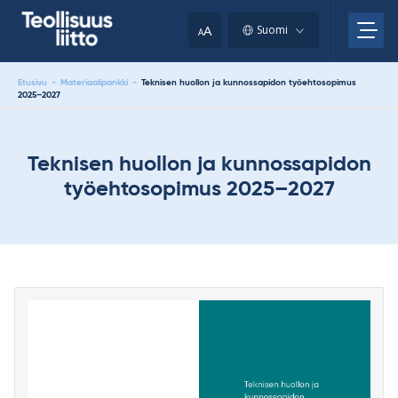
Skip
your
to
A
Suomi
A
content
clipboard.)
Etusivu
-
Materiaalipankki
-
Teknisen huollon ja kunnossapidon työehtosopimus
2025–2027
Teknisen huollon ja kunnossapidon
työehtosopimus 2025–2027