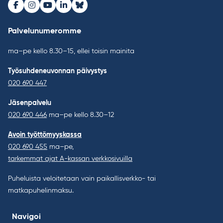
Facebook
Instagram
Youtube
LinkedIn
Bluesky
Palvelunumeromme
ma–pe kello 8.30–15, ellei toisin mainita
Työsuhdeneuvonnan päivystys
020 690 447
Jäsenpalvelu
020 690 446
ma–pe kello 8.30–12
Avoin työttömyyskassa
020 690 455
ma–pe,
tarkemmat ajat A-kassan verkkosivuilla
Puheluista veloitetaan vain paikallisverkko- tai
matkapuhelinmaksu.
Navigoi