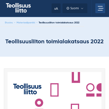
Skip
your
to
A
Suomi
A
content
clipboard.)
Etusivu
-
Materiaalipankki
-
Teollisuusliiton toimialakatsaus 2022
Teollisuusliiton toimialakatsaus 2022