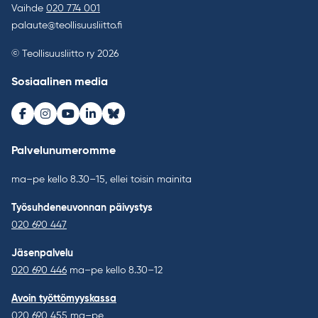
Vaihde
020 774 001
palaute@teollisuusliitto.fi
© Teollisuusliitto ry 2026
Sosiaalinen media
Facebook
Instagram
Youtube
LinkedIn
Bluesky
Palvelunumeromme
ma–pe kello 8.30–15, ellei toisin mainita
Työsuhdeneuvonnan päivystys
020 690 447
Jäsenpalvelu
020 690 446
ma–pe kello 8.30–12
Avoin työttömyyskassa
020 690 455
ma–pe,