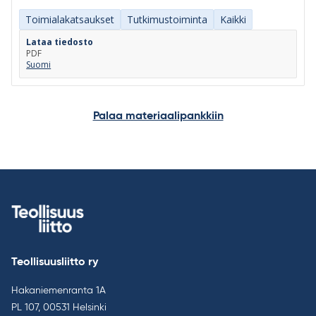
Toimialakatsaukset
Tutkimustoiminta
Kaikki
Lataa tiedosto
PDF
Suomi
Palaa materiaalipankkiin
Teollisuusliitto ry
Hakaniemenranta 1A
PL 107, 00531 Helsinki