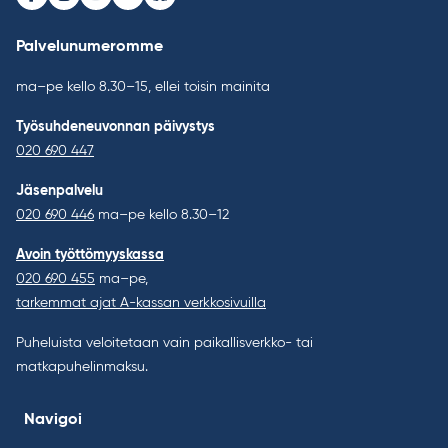
Facebook
Instagram
Youtube
LinkedIn
Bluesky
Palvelunumeromme
ma–pe kello 8.30–15, ellei toisin mainita
Työsuhdeneuvonnan päivystys
020 690 447
Jäsenpalvelu
020 690 446
ma–pe kello 8.30–12
Avoin työttömyyskassa
020 690 455
ma–pe,
tarkemmat ajat A-kassan verkkosivuilla
Puheluista veloitetaan vain paikallisverkko- tai
matkapuhelinmaksu.
Navigoi