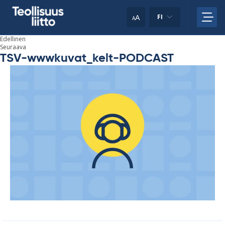
Skip
your
to
A
FI
A
content
clipboard.)
Edellinen
Seuraava
TSV-wwwkuvat_kelt-PODCAST