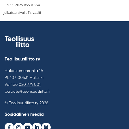
Kirjoitettu
Täysikokoinen
5.11.2025
855 × 564
kuva
Artikkelien
Julkaistu sivulla
Ts-vaalit
selaus
Teollisuusliitto ry
Hakaniemenranta 1A
PL 107, 00531 Helsinki
Vaihde
020 774 001
palaute@teollisuusliitto.fi
© Teollisuusliitto ry 2026
Sosiaalinen media