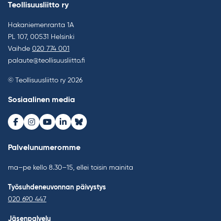
Teollisuusliitto ry
Hakaniemenranta 1A
PL 107, 00531 Helsinki
Vaihde
020 774 001
palaute@teollisuusliitto.fi
© Teollisuusliitto ry 2026
Sosiaalinen media
Facebook
Instagram
Youtube
LinkedIn
Bluesky
Palvelunumeromme
ma–pe kello 8.30–15, ellei toisin mainita
Työsuhdeneuvonnan päivystys
020 690 447
Jäsenpalvelu