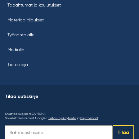
Tapahtumat ja koulutukset
Materiaalitilaukset
Työnantajalle
Medialle
Tietosuoja
Tilaa uutiskirje
Sivustoa suojaa reCAPTCHA.
Sovellettavissa ovat Googlen
tietosuojakäytäntö
ja
käyttöehdot
.
Tilaa
Tilaa
uutiskirje: