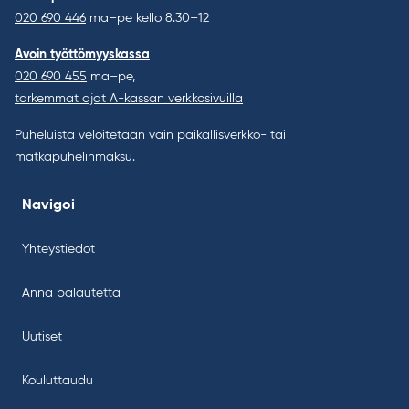
020 690 446
ma–pe kello 8.30–12
Avoin työttömyyskassa
020 690 455
ma–pe,
tarkemmat ajat A-kassan verkkosivuilla
Puheluista veloitetaan vain paikallisverkko- tai
matkapuhelinmaksu.
Navigoi
Yhteystiedot
Anna palautetta
Uutiset
Kouluttaudu