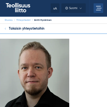
Skip
your
to
A
Suomi
A
content
clipboard.)
Etusivu
-
Yhteystiedot
-
Antti Hyvärinen
Takaisin yhteystietoihin