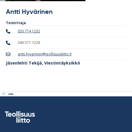
Antti Hyvärinen
Toimittaja
020 774 1232
040 571 7228
antti.hyvarinen@teollisuusliitto.fi
Jäsenlehti Tekijä
,
Viestintäyksikkö
Jaa