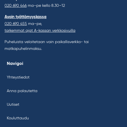
020 690 446
ma–pe kello 8.30–12
Avoin työttömyyskassa
020 690 455
ma–pe,
tarkemmat ajat A-kassan verkkosivuilla
Puheluista veloitetaan vain paikallisverkko- tai
matkapuhelinmaksu.
Navigoi
Yhteystiedot
Anna palautetta
Uutiset
Kouluttaudu