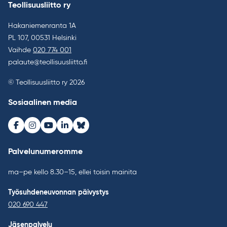
Teollisuusliitto ry
Hakaniemenranta 1A
PL 107, 00531 Helsinki
Vaihde
020 774 001
palaute@teollisuusliitto.fi
© Teollisuusliitto ry 2026
Sosiaalinen media
Facebook
Instagram
Youtube
LinkedIn
Bluesky
Palvelunumeromme
ma–pe kello 8.30–15, ellei toisin mainita
Työsuhdeneuvonnan päivystys
020 690 447
Jäsenpalvelu