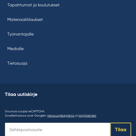
Tapahtumat ja koulutukset
Materiaalitilaukset
Työnantajalle
Medialle
Tietosuoja
Tilaa uutiskirje
Sivustoa suojaa reCAPTCHA.
Sovellettavissa ovat Googlen
tietosuojakäytäntö
ja
käyttöehdot
.
Tilaa
Tilaa
uutiskirje: