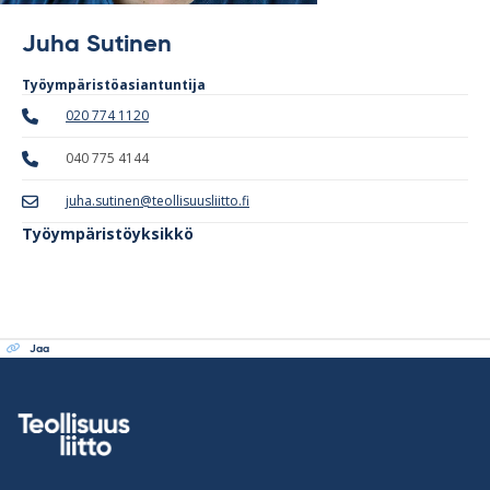
Juha Sutinen
Työympäristöasiantuntija
020 774 1120
040 775 4144
juha.sutinen@teollisuusliitto.fi
Työympäristöyksikkö
Jaa