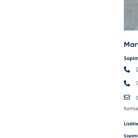
Mart
Sopim
Kemia
Lisäti
Sopimu