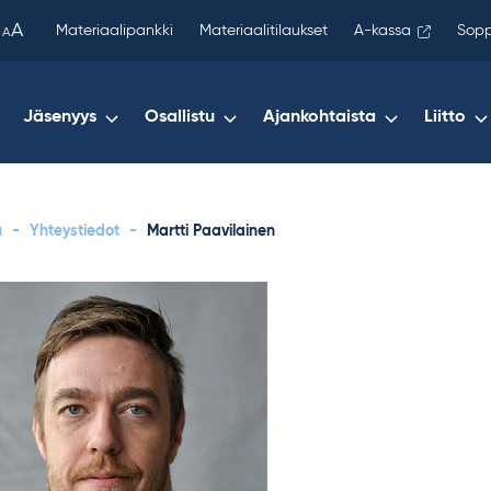
been
A
Materiaalipankki
Materiaalitilaukset
A-kassa
Sopp
A
copied
to
your
Jäsenyys
Osallistu
Ajankohtaista
Liitto
clipboard.)
u
-
Yhteystiedot
-
Martti Paavilainen