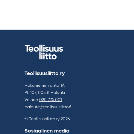
Teollisuusliitto ry
Hakaniemenranta 1A
PL 107, 00531 Helsinki
Vaihde
020 774 001
palaute@teollisuusliitto.fi
© Teollisuusliitto ry 2026
Sosiaalinen media