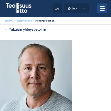
Skip
your
to
A
Suomi
A
content
clipboard.)
Etusivu
-
Yhteystiedot
-
Mika Poikolainen
Takaisin yhteystietoihin