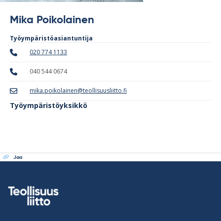
Mika Poikolainen
Työympäristöasiantuntija
020 774 1133
040 544 0674
mika.poikolainen@teollisuusliitto.fi
Työympäristöyksikkö
Jaa