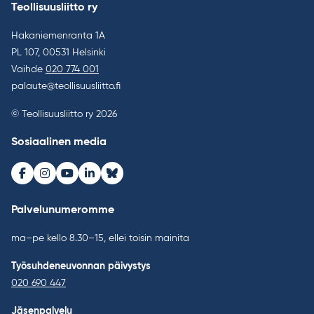
Teollisuusliitto ry
Hakaniemenranta 1A
PL 107, 00531 Helsinki
Vaihde
020 774 001
palaute@teollisuusliitto.fi
© Teollisuusliitto ry 2026
Sosiaalinen media
Facebook
Instagram
Youtube
LinkedIn
Bluesky
Palvelunumeromme
ma–pe kello 8.30–15, ellei toisin mainita
Työsuhdeneuvonnan päivystys
020 690 447
Jäsenpalvelu