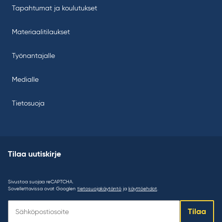
Tapahtumat ja koulutukset
Materiaalitilaukset
Työnantajalle
Medialle
Tietosuoja
Tilaa uutiskirje
Sivustoa suojaa reCAPTCHA.
Sovellettavissa ovat Googlen
tietosuojakäytäntö
ja
käyttöehdot
.
Tilaa
Tilaa
uutiskirje: