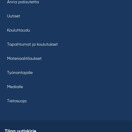
Anna palautetta
Uutiset
Kouluttaudu
Tapahtumat ja koulutukset
Materiaalitilaukset
Työnantajalle
Medialle
Tietosuoja
Tilaa uutiskirje