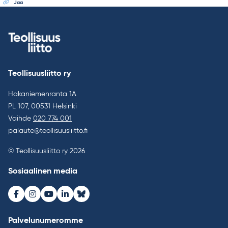
Jaa
Teollisuusliitto ry
Hakaniemenranta 1A
PL 107, 00531 Helsinki
Vaihde
020 774 001
palaute@teollisuusliitto.fi
© Teollisuusliitto ry 2026
Sosiaalinen media
Facebook
Instagram
Youtube
LinkedIn
Bluesky
Palvelunumeromme