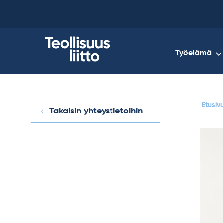
Skip
to
content
Työelämä
Etusiv
Takaisin yhteystietoihin