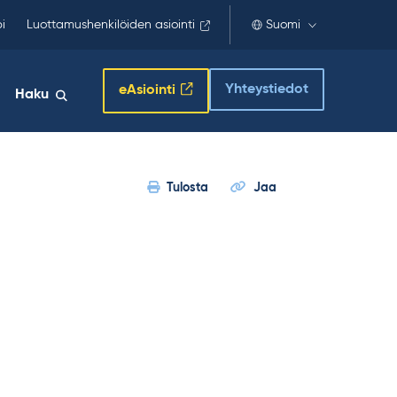
i
Luottamushenkilöiden asiointi
Suomi
Yhteystiedot
eAsiointi
Haku
Tulosta
Jaa