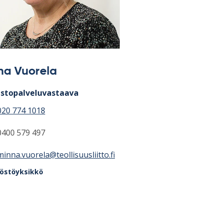
na Vuorela
stopalveluvastaava
020 774 1018
0400 579 497
minna.vuorela@teollisuusliitto.fi
löstöyksikkö