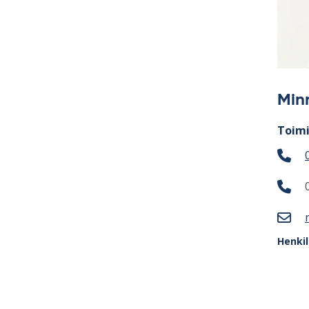
Min
Toimi
Henki