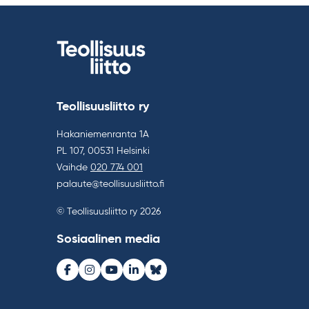
Teollisuusliitto ry
Hakaniemenranta 1A
PL 107, 00531 Helsinki
Vaihde
020 774 001
palaute@teollisuusliitto.fi
© Teollisuusliitto ry 2026
Sosiaalinen media
Facebook
Instagram
Youtube
LinkedIn
Bluesky