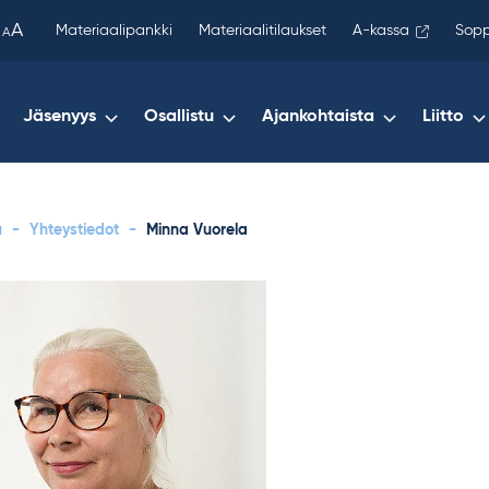
been
A
Materiaalipankki
Materiaalitilaukset
A-kassa
Sopp
A
copied
to
your
Jäsenyys
Osallistu
Ajankohtaista
Liitto
clipboard.)
u
-
Yhteystiedot
-
Minna Vuorela