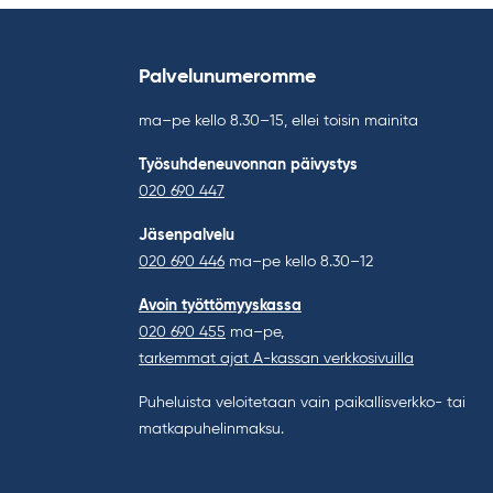
Palvelunumeromme
ma–pe kello 8.30–15, ellei toisin mainita
Työsuhdeneuvonnan päivystys
020 690 447
Jäsenpalvelu
020 690 446
ma–pe kello 8.30–12
Avoin työttömyyskassa
020 690 455
ma–pe,
tarkemmat ajat A-kassan verkkosivuilla
Puheluista veloitetaan vain paikallisverkko- tai
matkapuhelinmaksu.