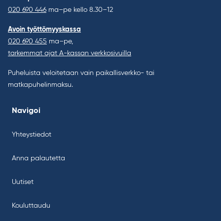
020 690 446
ma–pe kello 8.30–12
Avoin työttömyyskassa
020 690 455
ma–pe,
tarkemmat ajat A-kassan verkkosivuilla
Puheluista veloitetaan vain paikallisverkko- tai
matkapuhelinmaksu.
Navigoi
Yhteystiedot
Anna palautetta
Uutiset
Kouluttaudu