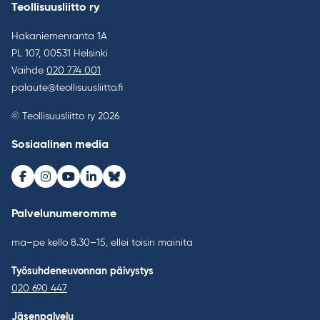
Teollisuusliitto ry
Hakaniemenranta 1A
PL 107, 00531 Helsinki
Vaihde
020 774 001
palaute@teollisuusliitto.fi
© Teollisuusliitto ry 2026
Sosiaalinen media
Facebook
Instagram
Youtube
LinkedIn
Bluesky
Palvelunumeromme
ma–pe kello 8.30–15, ellei toisin mainita
Työsuhdeneuvonnan päivystys
020 690 447
Jäsenpalvelu