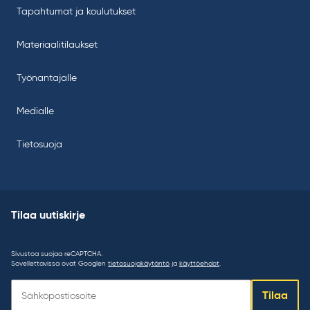
Tapahtumat ja koulutukset
Materiaalitilaukset
Työnantajalle
Medialle
Tietosuoja
Tilaa uutiskirje
Sivustoa suojaa reCAPTCHA.
Sovellettavissa ovat Googlen
tietosuojakäytäntö
ja
käyttöehdot
.
Tilaa
Tilaa
uutiskirje: