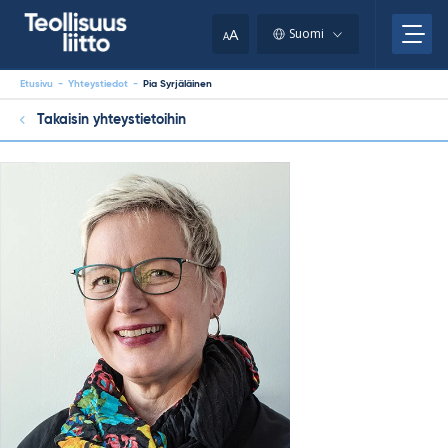
Skip
your
to
A
Suomi
A
content
clipboard.)
Etusivu
-
Yhteystiedot
-
Pia Syrjäläinen
Takaisin yhteystietoihin