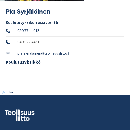
Pia Syrjäläinen
Koulutusyksikön assistentti
020 774 1013
040 922 4481
pia.syrjalainen@teollisuusliitto.fi
Koulutusyksikkö
Jaa