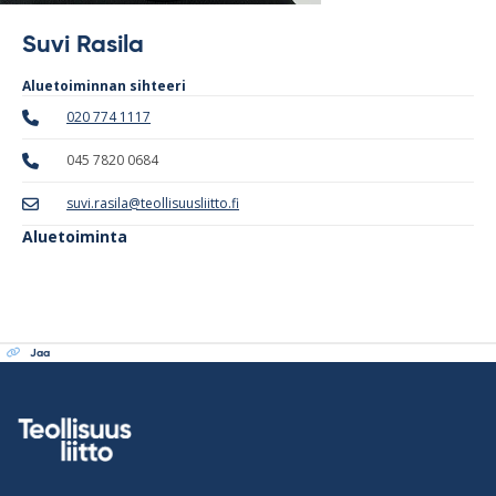
Suvi Rasila
Aluetoiminnan sihteeri
020 774 1117
045 7820 0684
suvi.rasila@teollisuusliitto.fi
Aluetoiminta
Jaa