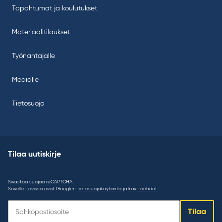
Tapahtumat ja koulutukset
Materiaalitilaukset
Työnantajalle
Medialle
Tietosuoja
Tilaa uutiskirje
Sivustoa suojaa reCAPTCHA.
Sovellettavissa ovat Googlen
tietosuojakäytäntö
ja
käyttöehdot
.
Tilaa
Tilaa
uutiskirje: