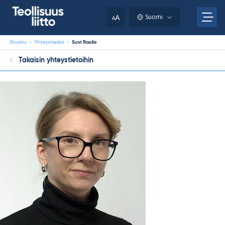
Skip
your
to
A
Suomi
A
content
clipboard.)
Etusivu
-
Yhteystiedot
-
Suvi Rasila
Takaisin yhteystietoihin