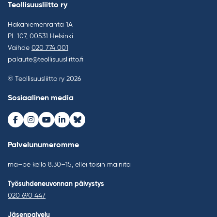
Teollisuusliitto ry
Hakaniemenranta 1A
PL 107, 00531 Helsinki
Vaihde
020 774 001
palaute@teollisuusliitto.fi
© Teollisuusliitto ry 2026
Sosiaalinen media
Facebook
Instagram
Youtube
LinkedIn
Bluesky
Palvelunumeromme
ma–pe kello 8.30–15, ellei toisin mainita
Työsuhdeneuvonnan päivystys
020 690 447
Jäsenpalvelu