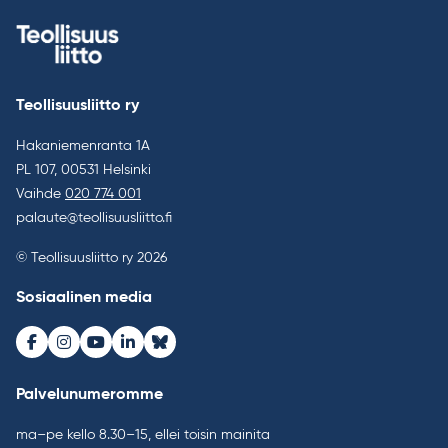
Teollisuusliitto ry
Hakaniemenranta 1A
PL 107, 00531 Helsinki
Vaihde
020 774 001
palaute@teollisuusliitto.fi
© Teollisuusliitto ry 2026
Sosiaalinen media
Facebook
Instagram
Youtube
LinkedIn
Bluesky
Palvelunumeromme
ma–pe kello 8.30–15, ellei toisin mainita