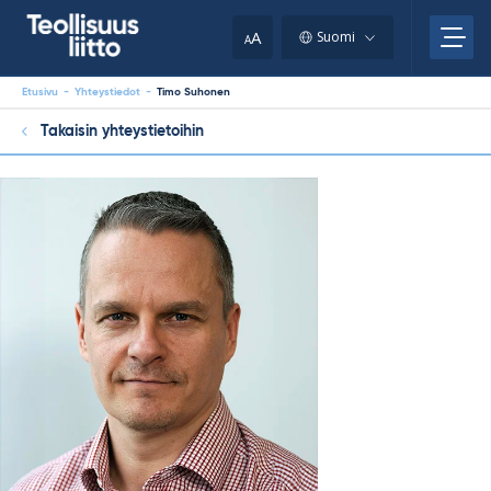
Skip
your
to
A
Suomi
A
content
clipboard.)
Etusivu
-
Yhteystiedot
-
Timo Suhonen
Takaisin yhteystietoihin