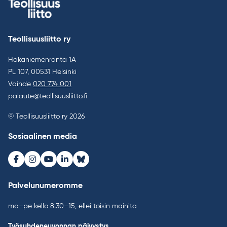
Teollisuusliitto ry
Hakaniemenranta 1A
PL 107, 00531 Helsinki
Vaihde
020 774 001
palaute@teollisuusliitto.fi
© Teollisuusliitto ry 2026
Sosiaalinen media
Facebook
Instagram
Youtube
LinkedIn
Bluesky
Palvelunumeromme
ma–pe kello 8.30–15, ellei toisin mainita
Työsuhdeneuvonnan päivystys