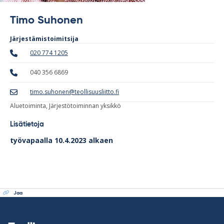
Timo Suhonen
Järjestämistoimitsija
020 774 1205
040 356 6869
timo.suhonen@teollisuusliitto.fi
Aluetoiminta
,
Järjestötoiminnan yksikkö
Lisätietoja
työvapaalla 10.4.2023 alkaen
Jaa