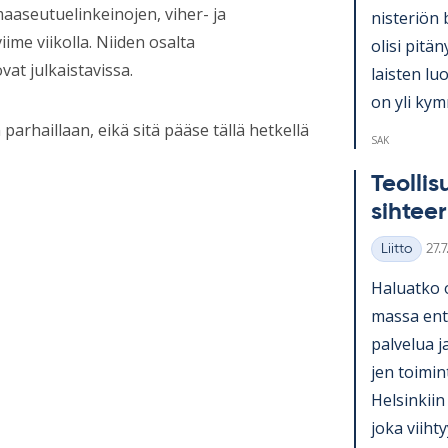
aaseutuelinkeinojen, viher- ja
nis­te­riön 
ime viikolla. Niiden osalta
olisi pi­tä­
vat julkaistavissa.
lais­ten lu
on yli kym­
arhaillaan, eikä sitä pääse tällä hetkellä
SAK
Teol­li­
sih­tee­
Kirj
Liitto
27.
Kategoriat
Ha­luatko 
massa en­ti
pal­ve­lua j
jen toi­mi
Hel­sin­kiin
joka viih­ty