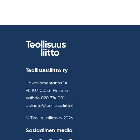
Teollisuusliitto ry
Hakaniemenranta 1A
PL 107, 00531 Helsinki
Vaihde
020 774 001
palaute@teollisuusliitto.fi
© Teollisuusliitto ry 2026
Sosiaalinen media