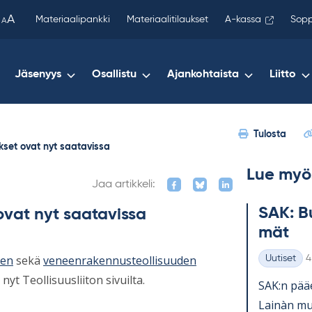
been
A
Materiaalipankki
Materiaalitilaukset
A-kassa
Sopp
A
copied
to
your
Jäsenyys
Osallistu
Ajankohtaista
Liitto
clipboard.)
Tulosta
kset ovat nyt saatavissa
Lue myö
Jaa artikkeli:
SAK: Bu
ovat nyt saatavissa
mät
K
jen
sekä
veneenrakennusteollisuuden
Uutiset
4
Kategoriat
t Teollisuusliiton sivuilta.
SAK:n pää­e
Lainàn mu­k