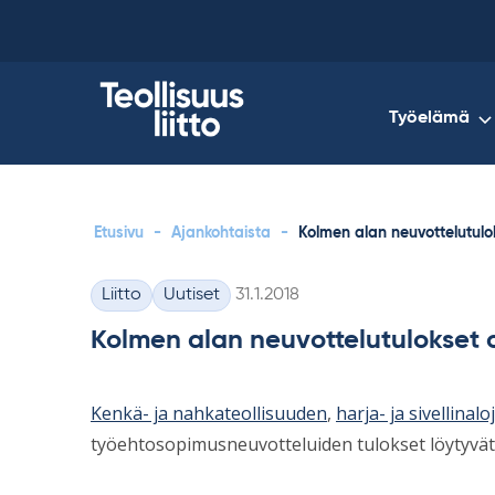
Skip
to
content
Työelämä
Etusivu
-
Ajankohtaista
-
Kolmen alan neuvottelutulo
Kirjoitettu
Liitto
Uutiset
31.1.2018
Kategoriat
Kolmen alan neuvottelutulokset 
Kenkä- ja nahkateollisuuden
,
harja- ja sivellinalo
työehtosopimusneuvotteluiden tulokset löytyvät ny