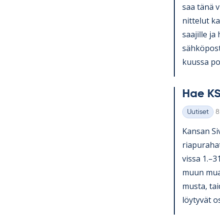
saa tänä v
nit­te­lut ka
saa­jille ja
säh­kö­pos­
kuussa pos­
Hae KS
K
Uutiset
8
Kategoriat
Kan­san Si­v
ria­pu­ra­ha
vissa 1.–3
muun muassa
musta, tai­
löy­ty­vät o