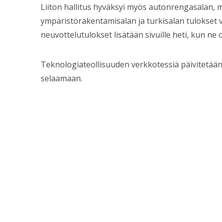
Liiton hallitus hyväksyi myös autonrengasalan, m
ympäristörakentamisalan ja turkisalan tulokset vi
neuvottelutulokset lisätään sivuille heti, kun ne o
Teknologiateollisuuden verkkotessiä päivitetään p
selaamaan.