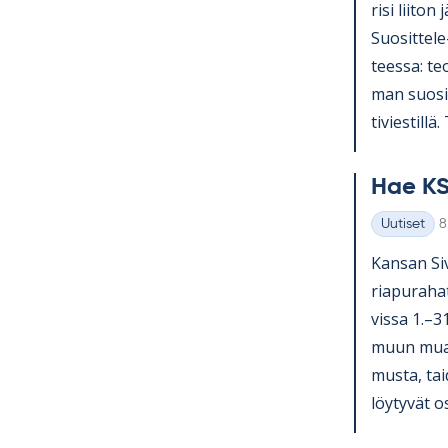
risi lii­ton 
Suo­sit­tel
teessa: teol
man suo­sit­
ti­vies­till
Hae KS
K
Uutiset
8
Kategoriat
Kan­san Si­v
ria­pu­ra­ha
vissa 1.–3
muun muassa
musta, tai­
löy­ty­vät o