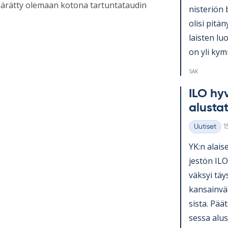
äärätty olemaan kotona tartuntataudin
nis­te­riön 
olisi pi­tä­
lais­ten lu
on yli kym­
SAK
ILO hy­v
alus­ta­
K
Uutiset
1
Kategoriat
YK:n alai­se
jes­tön ILO
väk­syi täy
kan­sain­vä­
sista. Pää­t
sessa alus­t