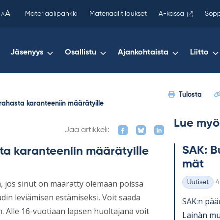
been
A
Materiaalipankki
Materiaalitilaukset
A-kassa
Sopp
A
copied
to
your
Jäsenyys
Osallistu
Ajankohtaista
Liitto
clipboard.)
Tulosta
rahasta karanteeniin määrätyille
Lue myö
Jaa artikkeli:
SAK: Bu
ta karanteeniin määrätyille
mät
K
 jos sinut on määrätty olemaan poissa
Uutiset
4
Kategoriat
udin leviämisen estämiseksi. Voit saada
SAK:n pää­e
. Alle 16-vuotiaan lapsen huoltajana voit
Lainàn mu­k