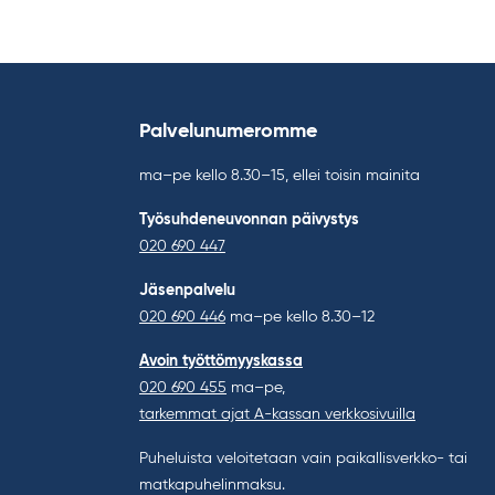
Palvelunumeromme
ma–pe kello 8.30–15, ellei toisin mainita
Työsuhdeneuvonnan päivystys
020 690 447
Jäsenpalvelu
020 690 446
ma–pe kello 8.30–12
Avoin työttömyyskassa
020 690 455
ma–pe,
tarkemmat ajat A-kassan verkkosivuilla
Puheluista veloitetaan vain paikallisverkko- tai
matkapuhelinmaksu.