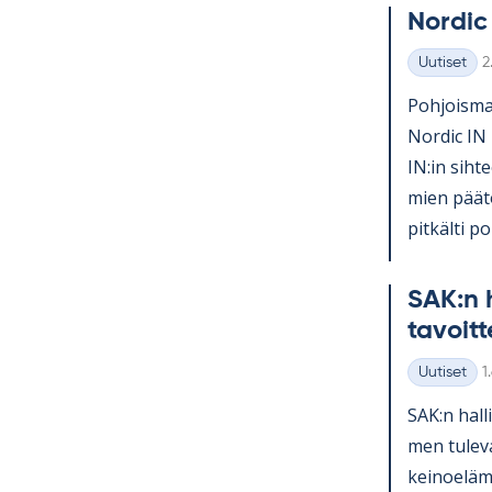
Nor­dic
K
Uutiset
2
Kategoriat
Poh­jois­mai
Nor­dic IN 
IN:in sih­te
mien pää­tö
pit­kälti po­l
SAK:n h
ta­voit­
K
Uutiset
1
Kategoriat
SAK:n hal­l
men tu­le­v
kei­noe­lä­m