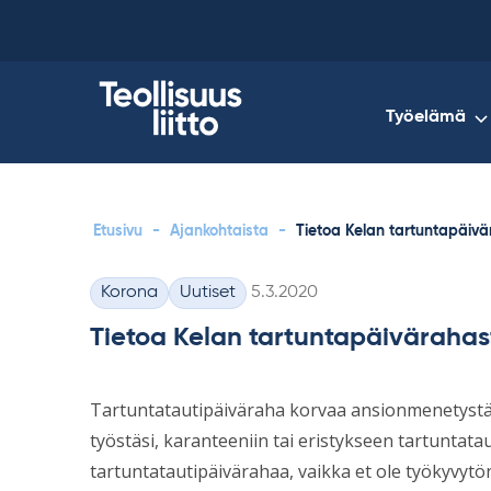
Skip
to
content
Työelämä
Etusivu
-
Ajankohtaista
-
Tietoa Kelan tartuntapäivä
Kirjoitettu
Korona
Uutiset
5.3.2020
Kategoriat
Tietoa Kelan tartuntapäivärahas
Tartuntatautipäiväraha korvaa ansionmenetystä,
työstäsi, karanteeniin tai eristykseen tartuntata
tartuntatautipäivärahaa, vaikka et ole työkyvytön