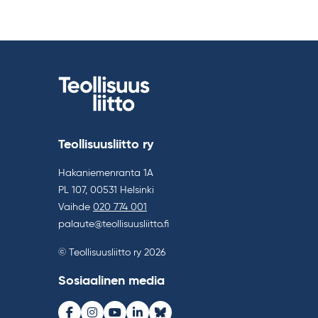
Teollisuusliitto ry
Hakaniemenranta 1A
PL 107, 00531 Helsinki
Vaihde
020 774 001
palaute@teollisuusliitto.fi
© Teollisuusliitto ry 2026
Sosiaalinen media