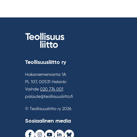
Teollisuusliitto ry
Hakaniemenranta 1A
PL 107, 00531 Helsinki
Vaihde
020 774 001
palaute@teollisuusliitto.fi
© Teollisuusliitto ry 2026
Sosiaalinen media