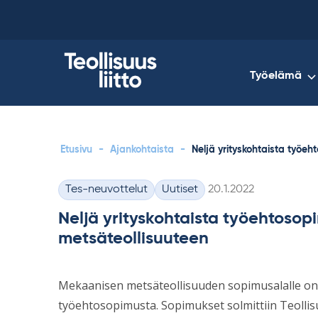
Skip
to
content
Työelämä
Etusivu
-
Ajankohtaista
-
Neljä yrityskohtaista työe
Kirjoitettu
Tes-neuvottelut
Uutiset
20.1.2022
Kategoriat
Neljä yrityskohtaista työehtoso
metsäteollisuuteen
Mekaanisen metsäteollisuuden sopimusalalle on s
työehtosopimusta. Sopimukset solmittiin Teollisu