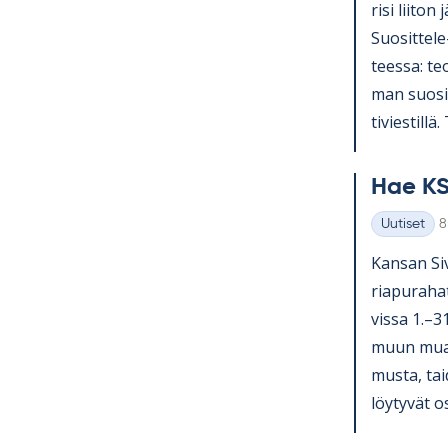
risi lii­ton 
Suo­sit­tel
teessa: teol
man suo­sit­
ti­vies­till
Hae KS
K
Uutiset
8
Kategoriat
Kan­san Si­v
ria­pu­ra­ha
vissa 1.–3
muun muassa
musta, tai­
löy­ty­vät o