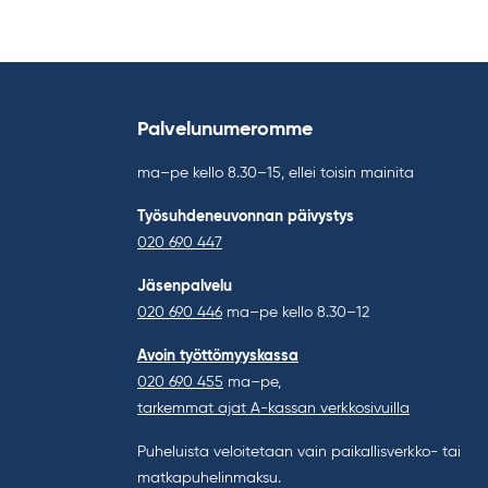
Palvelunumeromme
ma–pe kello 8.30–15, ellei toisin mainita
Työsuhdeneuvonnan päivystys
020 690 447
Jäsenpalvelu
020 690 446
ma–pe kello 8.30–12
Avoin työttömyyskassa
020 690 455
ma–pe,
tarkemmat ajat A-kassan verkkosivuilla
Puheluista veloitetaan vain paikallisverkko- tai
matkapuhelinmaksu.