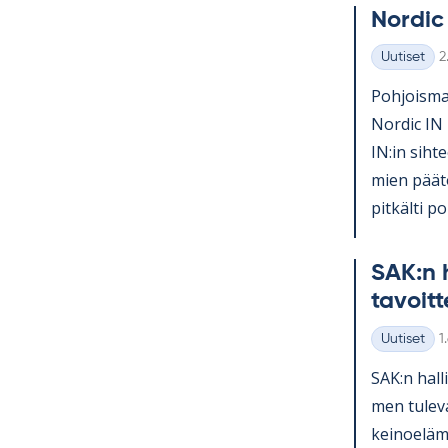
Nor­dic
K
Uutiset
2
Kategoriat
Poh­jois­mai
Nor­dic IN 
IN:in sih­te
mien pää­tö
pit­kälti po­l
SAK:n h
ta­voit­
K
Uutiset
1
Kategoriat
SAK:n hal­l
men tu­le­v
kei­noe­lä­m