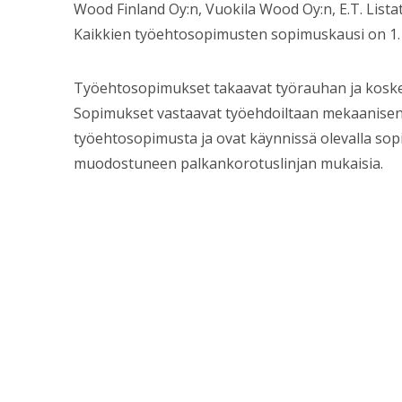
Wood Finland Oy:n, Vuokila Wood Oy:n, E.T. Listat
Kaikkien työehtosopimusten sopimuskausi on 1.
Työehtosopimukset takaavat työrauhan ja koskeva
Sopimukset vastaavat työehdoiltaan mekaanisen
työehtosopimusta ja ovat käynnissä olevalla sop
muodostuneen palkankorotuslinjan mukaisia.