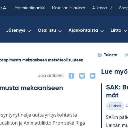
been
A
Materiaalipankki
Materiaalitilaukset
A-kassa
Sopp
A
copied
to
your
Jäsenyys
Osallistu
Ajankohtaista
Liitto
clipboard.)
Tulosta
htosopimusta mekaaniseen metsäteollisuuteen
Lue myö
Jaa artikkeli:
SAK: Bu
pimusta mekaaniseen
mät
K
Uutiset
4
Kategoriat
yntynyt neljä uutta yrityskohtaista
SAK:n pää­e
usliiton ja Ammattiliitto Pron sekä Riga
Lainàn mu­k