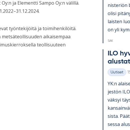
 Oy:n ja Elementti Sampo Oy:n välillä.
nis­te­riön 
1.2022–31.12.2024.
olisi pi­tä­
lais­ten lu
t työntekijöitä ja toimihenkilöitä.
on yli kym­
 metsäteollisuuden aikaisempaa
SAK
imuskierroksella teollisuuteen
ILO hy­v
alus­ta­
K
Uutiset
1
Kategoriat
YK:n alai­se
jes­tön ILO
väk­syi täy
kan­sain­vä­
sista. Pää­t
sessa alus­t