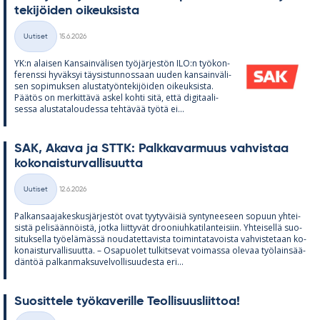
te­ki­jöi­den oi­keuk­sista
Kirjoitettu
Uutiset
15.6.2026
Kategoriat
YK:n alai­sen Kan­sain­vä­li­sen työ­jär­jes­tön ILO:n työ­kon­
fe­renssi hy­väk­syi täy­sis­tun­nos­saan uu­den kan­sain­vä­li­
sen so­pi­muk­sen alus­ta­työn­te­ki­jöi­den oi­keuk­sista.
Pää­tös on mer­kit­tävä as­kel kohti sitä, että di­gi­taa­li­
sessa alus­ta­ta­lou­dessa teh­tä­vää työtä ei...
SAK, Akava ja STTK: Palk­ka­var­muus vah­vis­taa
ko­ko­nais­tur­val­li­suutta
Kirjoitettu
Uutiset
12.6.2026
Kategoriat
Pal­kan­saa­ja­kes­kus­jär­jes­töt ovat tyy­ty­väi­siä syn­ty­nee­seen so­puun yh­tei­
sistä pe­li­sään­nöistä, jotka liit­ty­vät droo­niuh­ka­ti­lan­tei­siin. Yh­tei­sellä suo­
si­tuk­sella työ­elä­mässä nou­da­tet­ta­vista toi­min­ta­ta­voista vah­vis­te­taan ko­
ko­nais­tur­val­li­suutta. – Os­a­puo­let tul­kit­se­vat voi­massa ole­vaa työ­lain­sää­
dän­töä pal­kan­mak­su­vel­vol­li­suu­desta eri...
Suo­sit­tele työ­ka­ve­rille Teol­li­suus­liit­toa!
Kirjoitettu