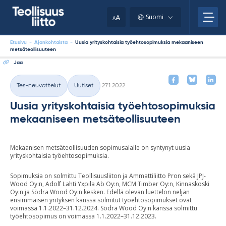
Skip
your
to
A
Suomi
A
content
clipboard.)
Etusivu
-
Ajankohtaista
-
Uusia yrityskohtaisia työehtosopimuksia mekaaniseen
metsäteollisuuteen
Jaa
Kirjoitettu
Tes-neuvottelut
Uutiset
27.1.2022
Kategoriat
Uusia yrityskohtaisia työehtosopimuksia
mekaaniseen metsäteollisuuteen
Mekaanisen metsäteollisuuden sopimusalalle on syntynyt uusia
yrityskohtaisia työehtosopimuksia.
Sopimuksia on solmittu Teollisuusliiton ja Ammattiliitto Pron sekä JPJ-
Wood Oy:n, Adolf Lahti Yxpila Ab Oy:n, MCM Timber Oy:n, Kinnaskoski
Oy:n ja Södra Wood Oy:n kesken. Edellä olevan luettelon neljän
ensimmäisen yrityksen kanssa solmitut työehtosopimukset ovat
voimassa 1.1.2022–31.12.2024. Södra Wood Oy:n kanssa solmittu
työehtosopimus on voimassa 1.1.2022–31.12.2023.