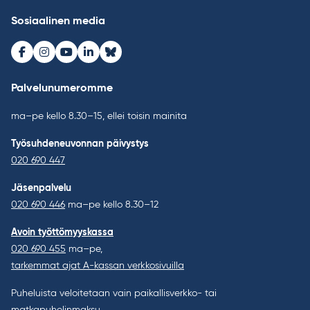
Sosiaalinen media
Facebook
Instagram
Youtube
LinkedIn
Bluesky
Palvelunumeromme
ma–pe kello 8.30–15, ellei toisin mainita
Työsuhdeneuvonnan päivystys
020 690 447
Jäsenpalvelu
020 690 446
ma–pe kello 8.30–12
Avoin työttömyyskassa
020 690 455
ma–pe,
tarkemmat ajat A-kassan verkkosivuilla
Puheluista veloitetaan vain paikallisverkko- tai