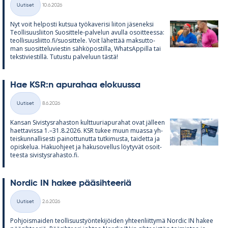
Uutiset
10.6.2026
Kategoriat
Nyt voit hel­posti kut­sua työ­ka­ve­risi lii­ton jä­se­neksi
Teol­li­suus­lii­ton Suo­sit­tele-pal­ve­lun avulla osoit­teessa:
teol­li­suus­liitto.fi/suo­sit­tele. Voit lä­het­tää mak­sut­to­
man suo­sit­te­lu­vies­tin säh­kö­pos­tilla, What­sAp­pilla tai
teks­ti­vies­tillä. Tu­tustu pal­ve­luun tästä!
Hae KSR:n apu­ra­haa elo­kuussa
Kirjoitettu
Uutiset
8.6.2026
Kategoriat
Kan­san Si­vis­tys­ra­has­ton kult­tuu­ria­pu­ra­hat ovat jäl­leen
haet­ta­vissa 1.–31.8.2026. KSR tu­kee muun muassa yh­
teis­kun­nal­li­sesti pai­not­tu­nutta tut­ki­musta, tai­detta ja
opis­ke­lua. Ha­kuoh­jeet ja ha­kuso­vel­lus löy­ty­vät osoit­
teesta si­vis­tys­ra­hasto.fi.
Nor­dic IN ha­kee pää­sih­tee­riä
Kirjoitettu
Uutiset
2.6.2026
Kategoriat
Poh­jois­mai­den teol­li­suus­työn­te­ki­jöi­den yh­teen­liit­tymä Nor­dic IN ha­kee