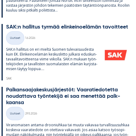
pää­sih­tee­riä. Pää­sih­teeri joh­taa Nor­dic IN:in sih­tee­is­tön toi­min­taa ja
vas­taa jär­jes­tön joh­don te­ke­mien pää­tös­ten täy­tän­töön­pa­nosta. Roo­liin
kuu­luu siksi pit­kälti po­liit­tista...
SAK:n hal­li­tus tyr­mää elin­kei­noe­lä­män ta­voit­teet
Kirjoitettu
Uutiset
1.6.2026
Kategoriat
SAK:n hal­li­tus on eri mieltä Suo­men tu­le­vai­suu­desta
kuin EK. Elin­kei­noe­lä­män kes­kus­liitto jul­kaisi edus­kun­
ta­vaa­li­ta­voit­teensa viime vii­kolla. SAK:n mu­kaan työn­
te­ki­jöi­den ja ta­val­lis­ten suo­ma­lais­ten elä­män kur­jis­ta­
mi­sen täy­tyy lop­pua....
SAK
Pal­kan­saa­ja­kes­kus­jär­jes­töt: Vaa­ra­tie­do­tetta
nou­dat­tava työn­te­kijä ei saa me­net­tää palk­
kaansa
Kirjoitettu
Uutiset
29.5.2026
Kategoriat
Vi­ran­omai­sen an­tama droo­niuh­kaa tai muuta va­ka­vaa tur­val­li­suusuh­kaa
kos­keva vaa­ra­tie­dote on otet­tava va­ka­vasti. Jos asiaa kat­soo työ­so­pi­
mus­lain nä­kö­kul­masta, niin työn­te­ki­jällä on oi­keus palk­kaansa, jos työn­