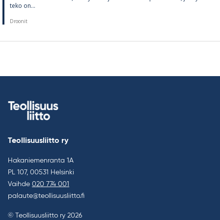
teko on...
Droonit
Teollisuusliitto ry
Hakaniemenranta 1A
PL 107, 00531 Helsinki
Vaihde
020 774 001
palaute@teollisuusliitto.fi
© Teollisuusliitto ry 2026