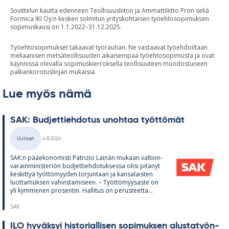
Sovittelun kautta edenneen Teollisuusliiton ja Ammattiliitto Pron sekä
Formica IKI Oy:n kesken solmitun yrityskohtaisen työehtosopimuksen
sopimuskausi on 1.1.2022–31.12.2025.
Työehtosopimukset takaavat työrauhan. Ne vastaavat työehdoiltaan
mekaanisen metsäteollisuuden aikaisempaa työehtosopimusta ja ovat
käynnissä olevalla sopimuskierroksella teollisuuteen muodostuneen
palkankorotuslinjan mukaisia.
Lue myös nämä
SAK: Bud­jet­tieh­do­tus unoh­taa työt­tö­mät
Kirjoitettu
Uutiset
4.8.2026
Kategoriat
SAK:n pää­e­ko­no­misti Pat­rizio Lainàn mu­kaan val­tion­
va­rain­mi­nis­te­riön bud­jet­tieh­do­tuk­sessa olisi pi­tä­nyt
kes­kit­tyä työt­tö­myy­den tor­jun­taan ja kan­sa­lais­ten
luot­ta­muk­sen vah­vis­ta­mi­seen. – Työt­tö­myy­saste on
yli kym­me­nen pro­sen­tin. Hal­li­tus on pe­rus­teetta...
SAK
ILO hy­väk­syi his­to­rial­li­sen so­pi­muk­sen alus­ta­työn­