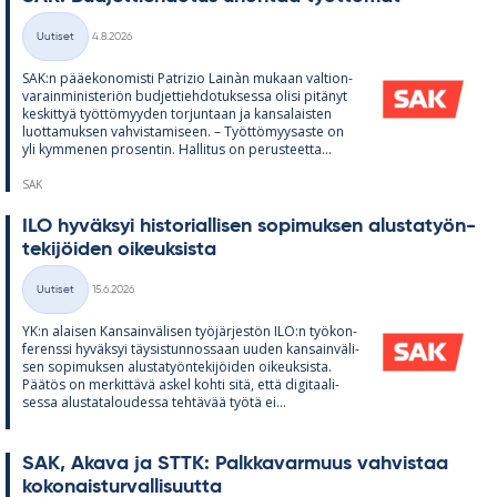
Kirjoitettu
Uutiset
4.8.2026
Kategoriat
SAK:n pää­e­ko­no­misti Pat­rizio Lainàn mu­kaan val­tion­
va­rain­mi­nis­te­riön bud­jet­tieh­do­tuk­sessa olisi pi­tä­nyt
kes­kit­tyä työt­tö­myy­den tor­jun­taan ja kan­sa­lais­ten
luot­ta­muk­sen vah­vis­ta­mi­seen. – Työt­tö­myy­saste on
yli kym­me­nen pro­sen­tin. Hal­li­tus on pe­rus­teetta...
SAK
ILO hy­väk­syi his­to­rial­li­sen so­pi­muk­sen alus­ta­työn­
te­ki­jöi­den oi­keuk­sista
Kirjoitettu
Uutiset
15.6.2026
Kategoriat
YK:n alai­sen Kan­sain­vä­li­sen työ­jär­jes­tön ILO:n työ­kon­
fe­renssi hy­väk­syi täy­sis­tun­nos­saan uu­den kan­sain­vä­li­
sen so­pi­muk­sen alus­ta­työn­te­ki­jöi­den oi­keuk­sista.
Pää­tös on mer­kit­tävä as­kel kohti sitä, että di­gi­taa­li­
sessa alus­ta­ta­lou­dessa teh­tä­vää työtä ei...
SAK, Akava ja STTK: Palk­ka­var­muus vah­vis­taa
ko­ko­nais­tur­val­li­suutta