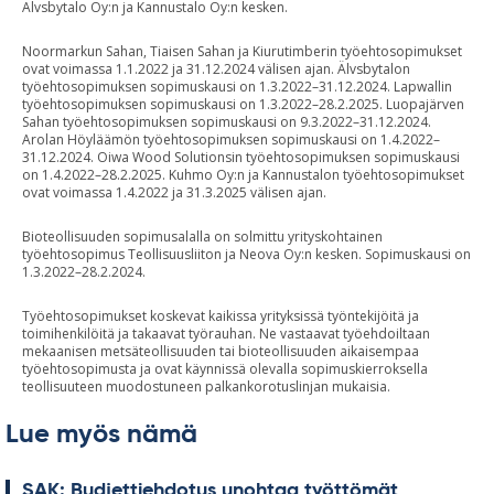
Älvsbytalo Oy:n ja Kannustalo Oy:n kesken.
Noormarkun Sahan, Tiaisen Sahan ja Kiurutimberin työehtosopimukset
ovat voimassa 1.1.2022 ja 31.12.2024 välisen ajan. Älvsbytalon
työehtosopimuksen sopimuskausi on 1.3.2022–31.12.2024. Lapwallin
työehtosopimuksen sopimuskausi on 1.3.2022–28.2.2025. Luopajärven
Sahan työehtosopimuksen sopimuskausi on 9.3.2022–31.12.2024.
Arolan Höyläämön työehtosopimuksen sopimuskausi on 1.4.2022–
31.12.2024. Oiwa Wood Solutionsin työehtosopimuksen sopimuskausi
on 1.4.2022–28.2.2025. Kuhmo Oy:n ja Kannustalon työehtosopimukset
ovat voimassa 1.4.2022 ja 31.3.2025 välisen ajan.
Bioteollisuuden sopimusalalla on solmittu yrityskohtainen
työehtosopimus Teollisuusliiton ja Neova Oy:n kesken. Sopimuskausi on
1.3.2022–28.2.2024.
Työehtosopimukset koskevat kaikissa yrityksissä työntekijöitä ja
toimihenkilöitä ja takaavat työrauhan. Ne vastaavat työehdoiltaan
mekaanisen metsäteollisuuden tai bioteollisuuden aikaisempaa
työehtosopimusta ja ovat käynnissä olevalla sopimuskierroksella
teollisuuteen muodostuneen palkankorotuslinjan mukaisia.
Lue myös nämä
SAK: Bud­jet­tieh­do­tus unoh­taa työt­tö­mät