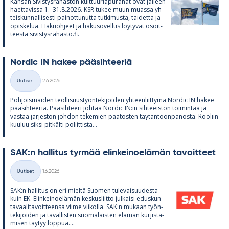
Kan­san Si­vis­tys­ra­has­ton kult­tuu­ria­pu­ra­hat ovat jäl­leen
haet­ta­vissa 1.–31.8.2026. KSR tu­kee muun muassa yh­
teis­kun­nal­li­sesti pai­not­tu­nutta tut­ki­musta, tai­detta ja
opis­ke­lua. Ha­kuoh­jeet ja ha­kuso­vel­lus löy­ty­vät osoit­
teesta si­vis­tys­ra­hasto.fi.
Nor­dic IN ha­kee pää­sih­tee­riä
Kirjoitettu
Uutiset
2.6.2026
Kategoriat
Poh­jois­mai­den teol­li­suus­työn­te­ki­jöi­den yh­teen­liit­tymä Nor­dic IN ha­kee
pää­sih­tee­riä. Pää­sih­teeri joh­taa Nor­dic IN:in sih­tee­is­tön toi­min­taa ja
vas­taa jär­jes­tön joh­don te­ke­mien pää­tös­ten täy­tän­töön­pa­nosta. Roo­liin
kuu­luu siksi pit­kälti po­liit­tista...
SAK:n hal­li­tus tyr­mää elin­kei­noe­lä­män ta­voit­teet
Kirjoitettu
Uutiset
1.6.2026
Kategoriat
SAK:n hal­li­tus on eri mieltä Suo­men tu­le­vai­suu­desta
kuin EK. Elin­kei­noe­lä­män kes­kus­liitto jul­kaisi edus­kun­
ta­vaa­li­ta­voit­teensa viime vii­kolla. SAK:n mu­kaan työn­
te­ki­jöi­den ja ta­val­lis­ten suo­ma­lais­ten elä­män kur­jis­ta­
mi­sen täy­tyy lop­pua....