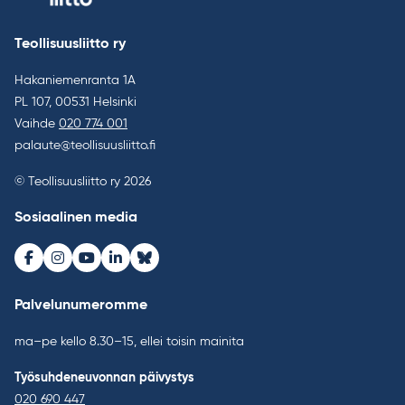
Teollisuusliitto ry
Hakaniemenranta 1A
PL 107, 00531 Helsinki
Vaihde
020 774 001
palaute@teollisuusliitto.fi
© Teollisuusliitto ry 2026
Sosiaalinen media
Facebook
Instagram
Youtube
LinkedIn
Bluesky
Palvelunumeromme
ma–pe kello 8.30–15, ellei toisin mainita
Työsuhdeneuvonnan päivystys
020 690 447