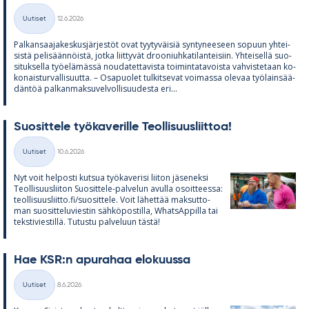
Kirjoitettu
Uutiset
12.6.2026
Kategoriat
Pal­kan­saa­ja­kes­kus­jär­jes­töt ovat tyy­ty­väi­siä syn­ty­nee­seen so­puun yh­tei­
sistä pe­li­sään­nöistä, jotka liit­ty­vät droo­niuh­ka­ti­lan­tei­siin. Yh­tei­sellä suo­
si­tuk­sella työ­elä­mässä nou­da­tet­ta­vista toi­min­ta­ta­voista vah­vis­te­taan ko­
ko­nais­tur­val­li­suutta. – Os­a­puo­let tul­kit­se­vat voi­massa ole­vaa työ­lain­sää­
dän­töä pal­kan­mak­su­vel­vol­li­suu­desta eri...
Suo­sit­tele työ­ka­ve­rille Teol­li­suus­liit­toa!
Kirjoitettu
Uutiset
10.6.2026
Kategoriat
Nyt voit hel­posti kut­sua työ­ka­ve­risi lii­ton jä­se­neksi
Teol­li­suus­lii­ton Suo­sit­tele-pal­ve­lun avulla osoit­teessa:
teol­li­suus­liitto.fi/suo­sit­tele. Voit lä­het­tää mak­sut­to­
man suo­sit­te­lu­vies­tin säh­kö­pos­tilla, What­sAp­pilla tai
teks­ti­vies­tillä. Tu­tustu pal­ve­luun tästä!
Hae KSR:n apu­ra­haa elo­kuussa
Kirjoitettu
Uutiset
8.6.2026
Kategoriat