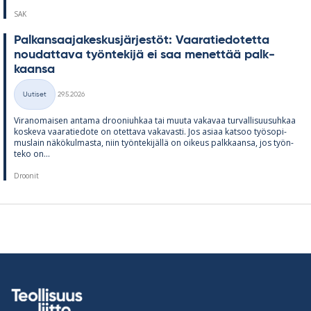
SAK
Pal­kan­saa­ja­kes­kus­jär­jes­töt: Vaa­ra­tie­do­tetta
nou­dat­tava työn­te­kijä ei saa me­net­tää palk­
kaansa
Kirjoitettu
Uutiset
29.5.2026
Kategoriat
Vi­ran­omai­sen an­tama droo­niuh­kaa tai muuta va­ka­vaa tur­val­li­suusuh­kaa
kos­keva vaa­ra­tie­dote on otet­tava va­ka­vasti. Jos asiaa kat­soo työ­so­pi­
mus­lain nä­kö­kul­masta, niin työn­te­ki­jällä on oi­keus palk­kaansa, jos työn­
teko on...
Droonit