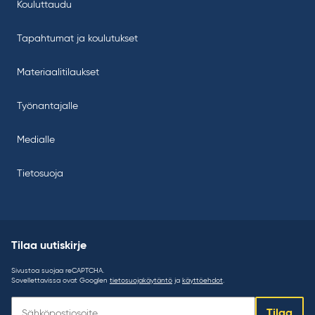
Kouluttaudu
Tapahtumat ja koulutukset
Materiaalitilaukset
Työnantajalle
Medialle
Tietosuoja
Tilaa uutiskirje
Sivustoa suojaa reCAPTCHA.
Sovellettavissa ovat Googlen
tietosuojakäytäntö
ja
käyttöehdot
.
Tilaa
Tilaa
uutiskirje: