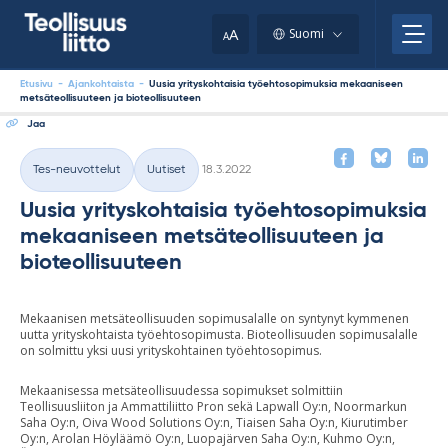
Skip
your
to
A
Suomi
A
content
clipboard.)
Etusivu
-
Ajankohtaista
-
Uusia yrityskohtaisia työehtosopimuksia mekaaniseen
metsäteollisuuteen ja bioteollisuuteen
Jaa
Kirjoitettu
Tes-neuvottelut
Uutiset
18.3.2022
Kategoriat
Uusia yrityskohtaisia työehtosopimuksia
mekaaniseen metsäteollisuuteen ja
bioteollisuuteen
Mekaanisen metsäteollisuuden sopimusalalle on syntynyt kymmenen
uutta yrityskohtaista työehtosopimusta. Bioteollisuuden sopimusalalle
on solmittu yksi uusi yrityskohtainen työehtosopimus.
Mekaanisessa metsäteollisuudessa sopimukset solmittiin
Teollisuusliiton ja Ammattiliitto Pron sekä Lapwall Oy:n, Noormarkun
Saha Oy:n, Oiva Wood Solutions Oy:n, Tiaisen Saha Oy:n, Kiurutimber
Oy:n, Arolan Höyläämö Oy:n, Luopajärven Saha Oy:n, Kuhmo Oy:n,