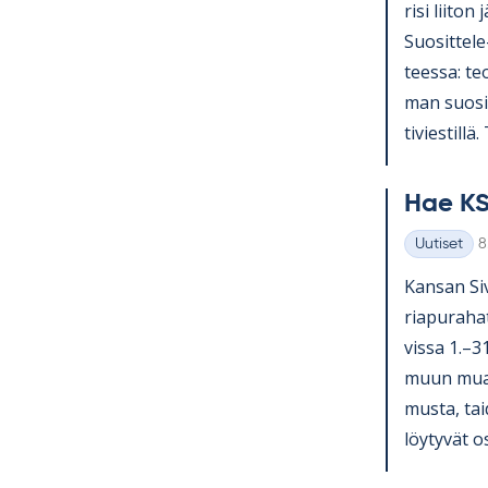
risi lii­ton 
Suo­sit­tel
teessa: teol
man suo­sit­
ti­vies­till
Hae KS
K
Uutiset
8
Kategoriat
Kan­san Si­v
ria­pu­ra­ha
vissa 1.–3
muun muassa
musta, tai­
löy­ty­vät o