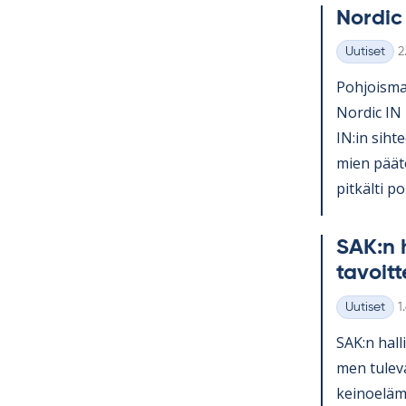
Nor­dic
K
Uutiset
2
Kategoriat
Poh­jois­mai
Nor­dic IN 
IN:in sih­te
mien pää­tö
pit­kälti po­l
SAK:n h
ta­voit­
K
Uutiset
1
Kategoriat
SAK:n hal­l
men tu­le­v
kei­noe­lä­m