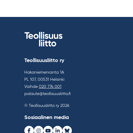
Teollisuusliitto ry
Hakaniemenranta 1A
PL 107, 00531 Helsinki
Vaihde
020 774 001
palaute@teollisuusliitto.fi
© Teollisuusliitto ry 2026
Sosiaalinen media