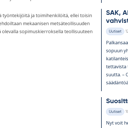
SAK, A
öntekijöitä ja toimihenkilöitä, ellei toisin
vah­vis­
yöehdoiltaan mekaanisen metsäteollisuuden
olevalla sopimuskierroksella teollisuuteen
K
Uutiset
1
Kategoriat
Pal­kan­saa­
so­puun yh­t
ka­ti­lan­te
tet­ta­vista
suutta. – Os
sää­dän­töä 
Suo­sit­t
K
Uutiset
1
Kategoriat
Nyt voit he