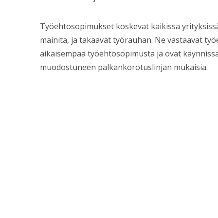
Työehtosopimukset koskevat kaikissa yrityksissä ty
mainita, ja takaavat työrauhan. Ne vastaavat t
aikaisempaa työehtosopimusta ja ovat käynnissä 
muodostuneen palkankorotuslinjan mukaisia.