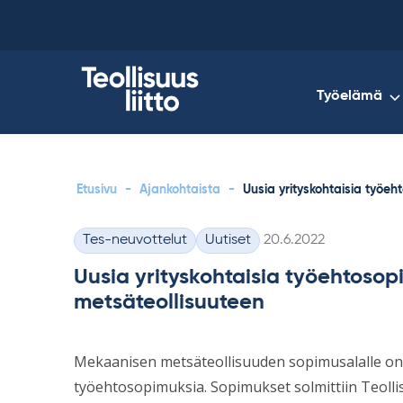
Skip
to
content
Työelämä
Etusivu
-
Ajankohtaista
-
Uusia yrityskohtaisia työe
Kirjoitettu
Tes-neuvottelut
Uutiset
20.6.2022
Kategoriat
Uusia yrityskohtaisia työehtoso
metsäteollisuuteen
Mekaanisen metsäteollisuuden sopimusalalle on 
työehtosopimuksia. Sopimukset solmittiin Teollis