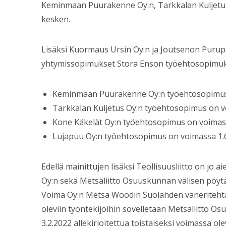
Keminmaan Puurakenne Oy:n, Tarkkalan Kuljetus
kesken.
Lisäksi Kuormaus Ursin Oy:n ja Joutsenon Purup
yhtymissopimukset Stora Enson työehtosopimu
Keminmaan Puurakenne Oy:n työehtosopimus 
Tarkkalan Kuljetus Oy:n työehtosopimus on v
Kone Käkelät Oy:n työehtosopimus on voimass
Lujapuu Oy:n työehtosopimus on voimassa 1.6
Edellä mainittujen lisäksi Teollisuusliitto on 
Oy:n sekä Metsäliitto Osuuskunnan välisen pöytä
Voima Oy:n Metsä Woodin Suolahden vaneritehtaa
oleviin työntekijöihin sovelletaan Metsäliitto Osu
3.2.2022 allekirjoitettua toistaiseksi voimassa o