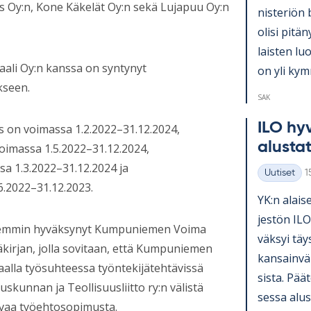
 Oy:n, Kone Käkelät Oy:n sekä Lujapuu Oy:n
nis­te­riön 
olisi pi­tä­
lais­ten lu
aali Oy:n kanssa on syntynyt
on yli kym­
kseen.
SAK
ILO hy­v
on voimassa 1.2.2022–31.12.2024,
alus­ta­
oimassa 1.5.2022–31.12.2024,
a 1.3.2022–31.12.2024 ja
K
Uutiset
1
Kategoriat
.2022–31.12.2023.
YK:n alai­se
jes­tön ILO
jo aiemmin hyväksynyt Kumpuniemen Voima
väk­syi täy
kirjan, jolla sovitaan, että Kumpuniemen
kan­sain­vä­
lla työsuhteessa työntekijätehtävissä
sista. Pää­t
uskunnan ja Teollisuusliitto ry:n välistä
sessa alus­t
levaa työehtosopimusta.