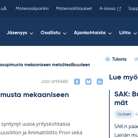
been
A
Materiaalipankki
Materiaalitilaukset
A-kassa
Sopp
A
copied
to
your
Jäsenyys
Osallistu
Ajankohtaista
Liitto
clipboard.)
Tulosta
htosopimusta mekaaniseen metsäteollisuuteen
Lue myö
Jaa artikkeli:
SAK: Bu
pimusta mekaaniseen
mät
K
Uutiset
4
Kategoriat
syntynyt uusia yrityskohtaisia
SAK:n pää­e
uusliiton ja Ammattiliitto Pron sekä
Lainàn mu­k